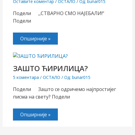
Оставите коментар
/
ОСТАЛО
/ Од:
bunar015
Подели ,,СТВАРНО СМО НАЈЕБАЛИ!“
Подели
Опширније »
ЗАШТО ЋИРИЛИЦА?
5 коментара
/
ОСТАЛО
/ Од:
bunar015
Подели Зашто се одричемо најпростијег
писма на свету? Подели
Опширније »