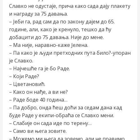
Славко не одустаје, прича како сада дају плакету
и награду за 75 давања.
– Јеби га, рад сам да по закону дајем до 65.
године, али, како је кренуло, тешко да ћу
добацити до 75 давања. Није до мене.
– Ма није, наравно-каже Јелена.
– Па како је људи претходних пута било?-упоран
је Славко.
– Најчешће га је бо Раде.
– Који Раде?
– Цветановић.
– Како он нађе, а ви не?
– Раде боде 40 година…
– Па добро, онда ћеш доћи за седам дана кад
буде Раде у екипи-обраћа се Славко мени.
– Слабије он сада иде по терену…
– Само ви њега зовите.
– Можемо ми њега да зовемо, али не правимо