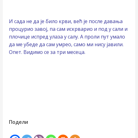
И сада не да је било крви, већ је после давања
процурио завој, па сам искрварио и под у сали и
плочице испред улаза у салу. А проли пут умало
да ме убеде да сам умрео, само ми нису јавили.
Опет. Видимо се за три месеца.
Подели