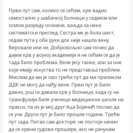
Први пут сам, колико се сећам, крв вадио
самостално у шабачкој болници у седмом или
осмом разреду основне, ваљда за неки
систематски преглед. Сестра ме је бола шест,
седам пута у обе руке док није нашла вену.
Веровали или не. Добровољно сам почео да
дајем крв у војној академији и не сећам се да је
тада било проблема. Вене јесу танке, али за оне
који имају искуства то не представља проблем.
Мислим да ми је ово трећи пут да ми приликом
ДДК не могу да нађу вене. Први пут је било
давно, још се давала крв у болници, када су на
трансфузији биле ученице медицинске школе на
пракси, па их је мој друг Аца Бојичић послао да
се уче. Други пут је било прошле године. Трећи
пут сада. Питао сам докторе: не постоји начин
да се крвни судови прошире, ако не рачунам