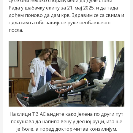
су се они некако споразумели да Дуле стави
Рада у шабачку екипу за 21. мај 2025. и да тада
дођем поново да дам крв. Здравим се са свима и
одлазим са обе завијене руке необављеног
посла.
На слици ТВ АС видите како Јелена по други пут
покушава да напипа вену у десној руци, иза ње
је Ђоле, а поред доктор-читав конзилијум.