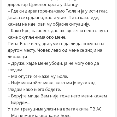
директор Црвеног крста у Шапцу.
– Где си директоре-кажемо Ђоле и ја у исти глас.
Јавља се срдачно, као и увек. Пита како иде,
кажем не иде, ови му објасне ситуацију.
– Како бре, па човек дао шездесет и нешто пута-
каже окупљенима око мене.
Пипа Ђоле вену, двоуми се да ли да покуша на
другом месту. Човек лево од мене се зноји на
лежаљци.
– Друже, хајде мене убоди, ја не могу ово да
гледам…
– Ма опусти се-каже му Ђоле.
– Није мени због мене, него ми је мука кад
гледам како њега бодете.
– Верујте ми да Вам није теже него мени-кажем.
– Верујем…
У тим тренуцима улази на врата екипа ТВ АС.
– Ма не могу ја ово-каже Ђоле.