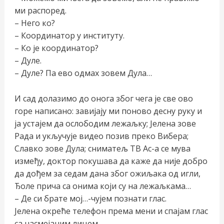
ми распоред.
– Него ко?
– Координатор у институту.
– Ко је координатор?
– Дуле.
– Дуле? Па ево одмах зовем Дула…
И сад долазимо до онога због чега је све ово
горе написано: завијају ми поново десну руку и
ја устајем да ослободим лежаљку; Јелена зове
Рада и укључује видео позив преко Вибера;
Славко зове Дула; сниматељ ТВ Ас-а се мува
између, доктор покушава да каже да није добро
да дођем за седам дана због ожиљака од игли,
Ђоле прича са онима који су на лежаљкама…
– Де си брате мој…-чујем познати глас.
Јелена окреће телефон према мени и спајам глас
са насмејаним лицем.