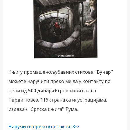
Књигу промашенољубавних стихова ''
Бунар
''
можете наручити преко мејла у контакту по
цени од
500 динара
+трошкови слања.
Тврди повез, 116 страна са илустрацијама,
издавач ''Српска књига'' Рума.
Наручите преко контакта >>>