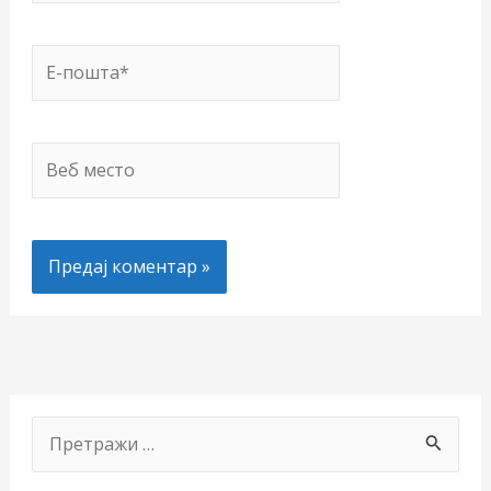
Е-
пошта*
Веб
место
П
р