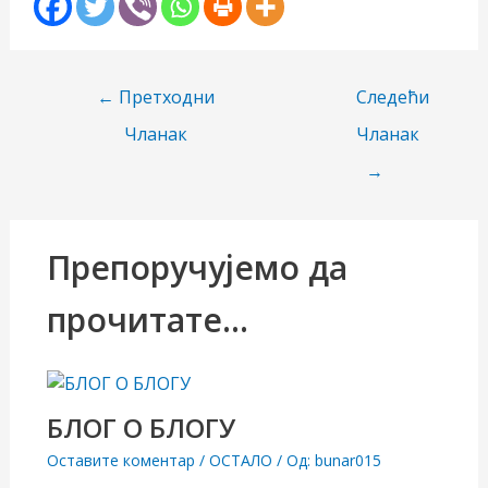
Пост
←
Претходни
Следећи
навигатион
Чланак
Чланак
→
Препоручујемо да
прочитате...
БЛОГ О БЛОГУ
Оставите коментар
/
ОСТАЛО
/ Од:
bunar015