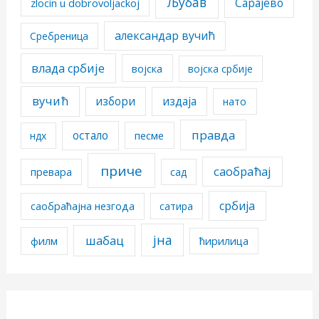
Љубав
Сарајево
zlocin u dobrovoljackoj
александар вучић
Сребреница
влада србије
војска
војска србије
вучић
избори
издаја
нато
правда
остало
песме
ндх
приче
саобраћај
превара
сад
србија
саобраћајна незгода
сатира
јна
шабац
филм
ћирилица