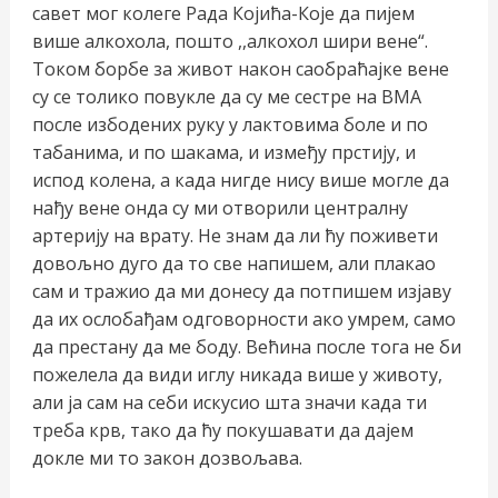
савет мог колеге Рада Којића-Које да пијем
више алкохола, пошто ,,алкохол шири вене“.
Током борбе за живот након саобраћајке вене
су се толико повукле да су ме сестре на ВМА
после избодених руку у лактовима боле и по
табанима, и по шакама, и између прстију, и
испод колена, а када нигде нису више могле да
нађу вене онда су ми отворили централну
артерију на врату. Не знам да ли ћу поживети
довољно дуго да то све напишем, али плакао
сам и тражио да ми донесу да потпишем изјаву
да их ослобађам одговорности ако умрем, само
да престану да ме боду. Већина после тога не би
пожелела да види иглу никада више у животу,
али ја сам на себи искусио шта значи када ти
треба крв, тако да ћу покушавати да дајем
докле ми то закон дозвољава.