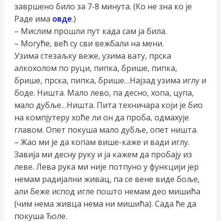
завршено било за 7-8 минута. (Ко не зна ко је
Раде има
овде
.)
– Мислим прошли пут када сам ја била.
– Могуће, већ су сви вежбали на мени.
Узима стезаљку веже, узима вату, прска
алкохолом по руци, пипка, брише, пипка,
брише, прска, пипка, брише…Најзад узима иглу и
боде. Ништа. Мало лево, па десно, хопа, цупа,
мало дубље…Ништа. Пита техничара који је био
на компјутеру хоће ли он да проба, одмахује
главом. Опет покуша мало дубље, опет ништа.
– Жао ми је да копам више-каже и вади иглу.
Завија ми десну руку и ја кажем да пробају из
леве. Лева рука ми није потпуно у функцији јер
немам радијални живац, па се вене виде боље,
али беже испод игле пошто немам део мишића
(чим нема живца нема ни мишића). Сада ће да
покуша Ђоле.