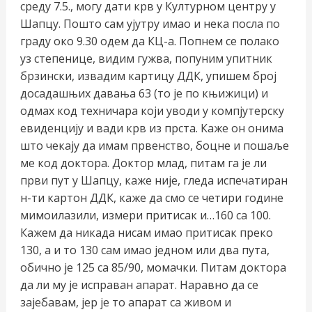
среду 7.5., могу дати крв у Културном центру у
Шапцу. Пошто сам ујутру имао и нека посла по
граду око 9.30 одем да КЦ-а. Попнем се полако
уз степенице, видим гужва, попуним упитник
брзински, извадим картицу ДДК, упишем број
досадашњих давања 63 (то је по књижици) и
одмах код техничара који уводи у компјутерску
евиденцију и вади крв из прста. Каже он онима
што чекају да имам првенство, боцне и пошаље
ме код доктора. Доктор млад, питам га је ли
први пут у Шапцу, каже није, гледа испечатиран
н-ти картон ДДК, каже да смо се четири године
мимоилазили, измери притисак и…160 са 100.
Кажем да никада нисам имао притисак преко
130, а и то 130 сам имао једном или два пута,
обично је 125 са 85/90, момачки. Питам доктора
да ли му је исправан апарат. Наравно да се
зајебавам, јер је то апарат са живом и