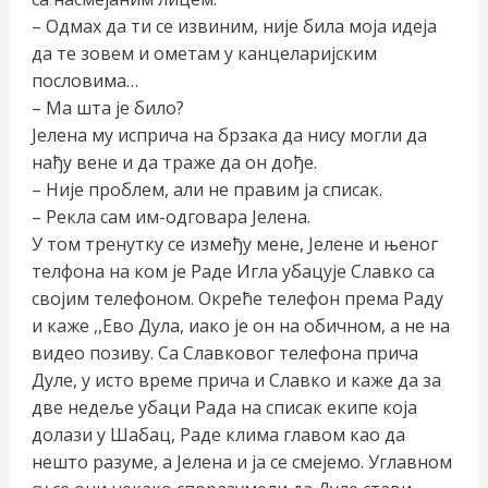
– Одмах да ти се извиним, није била моја идеја
да те зовем и ометам у канцеларијским
пословима…
– Ма шта је било?
Јелена му исприча на брзака да нису могли да
нађу вене и да траже да он дође.
– Није проблем, али не правим ја списак.
– Рекла сам им-одговара Јелена.
У том тренутку се између мене, Јелене и њеног
телфона на ком је Раде Игла убацује Славко са
својим телефоном. Окреће телефон према Раду
и каже ,,Ево Дула, иако је он на обичном, а не на
видео позиву. Са Славковог телефона прича
Дуле, у исто време прича и Славко и каже да за
две недеље убаци Рада на списак екипе која
долази у Шабац, Раде клима главом као да
нешто разуме, а Јелена и ја се смејемо. Углавном