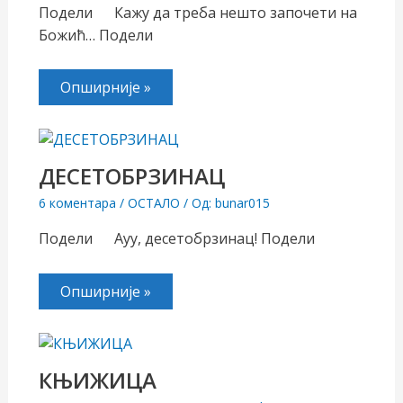
Подели Кажу да треба нешто започети на
Божић… Подели
Опширније »
ДЕСЕТОБРЗИНАЦ
6 коментара
/
ОСТАЛО
/ Од:
bunar015
Подели Ауу, десетобрзинац! Подели
Опширније »
КЊИЖИЦА