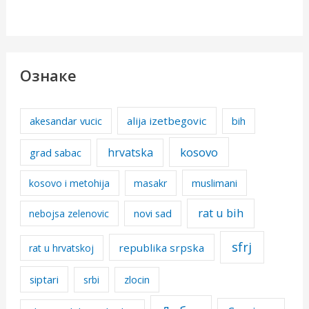
Ознаке
alija izetbegovic
akesandar vucic
bih
kosovo
hrvatska
grad sabac
kosovo i metohija
masakr
muslimani
rat u bih
nebojsa zelenovic
novi sad
sfrj
republika srpska
rat u hrvatskoj
siptari
srbi
zlocin