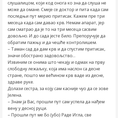
слушалицом, који код онога ко зна да слуша не
може да омане. Смеје се доктор и пита када сам
последњи пут мерио притисак. Кажем пре три
месеца када сам давао крв. Немам апарат, јер
сам сматрао да је то на три месеца сасвим
довољно. И до сада јесте било. Препоручује да
обратим пажњу и да чешће контролишем.
– Таман сад да дам крв и да спустим притисак,
значи обострано задовољство…
Извиним се онима што чекају и одмах на прву
слободну лежаљку, која има наслон са десне
стране, пошто ми већином крв ваде из десне,
здраве руке.
Долази сестра, за коју сам касније чуо да се зове
Јелена.
– Знам ја Вас, прошли пут сам успела да нађем
вену у десној руци.
– Прошли пут ме бо (убо) Раде Игла, све