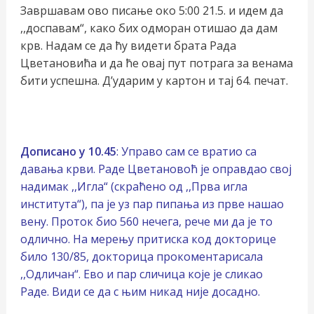
Завршавам ово писање око 5:00 21.5. и идем да
,,доспавам“, како бих одморан отишао да дам
крв. Надам се да ћу видети брата Рада
Цветановића и да ће овај пут потрага за венама
бити успешна. Д’ударим у картон и тај 64. печат.
Дописано у 10.45
: Управо сам се вратио са
давања крви. Раде Цветановоћ је оправдао свој
надимак ,,Игла“ (скраћено од ,,Прва игла
института“), па је уз пар пипања из прве нашао
вену. Проток био 560 нечега, рече ми да је то
одлично. На мерењу притиска код докторице
било 130/85, докторица прокоментарисала
,,Одличан“. Ево и пар сличица које је сликао
Раде. Види се да с њим никад није досадно.