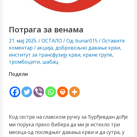
Потрага за венама
21. мај 2025.
/
ОСТАЛО
/ Од:
bunar015
/
Оставите
коментар
/
акција
,
добровољно давање крви
,
институт за трансфузију крви
,
крвне групе
,
тромбоцити
,
шабац
чи/
Подели
учи
рник
Код сестре на славском ручку за Ђурђевдан дође
ми порука преко Вибера да ми је истекло три
месеца од последњег давања крви и да сутра, у