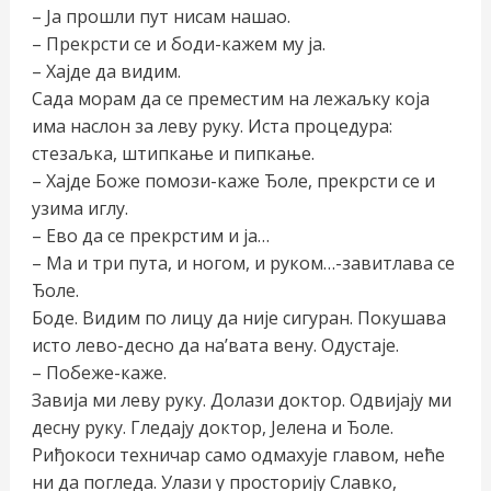
– Ја прошли пут нисам нашао.
– Прекрсти се и боди-кажем му ја.
– Хајде да видим.
Сада морам да се преместим на лежаљку која
има наслон за леву руку. Иста процедура:
стезаљка, штипкање и пипкање.
– Хајде Боже помози-каже Ђоле, прекрсти се и
узима иглу.
– Ево да се прекрстим и ја…
– Ма и три пута, и ногом, и руком…-завитлава се
Ђоле.
Боде. Видим по лицу да није сигуран. Покушава
исто лево-десно да на’вата вену. Одустаје.
– Побеже-каже.
Завија ми леву руку. Долази доктор. Одвијају ми
десну руку. Гледају доктор, Јелена и Ђоле.
Риђокоси техничар само одмахује главом, неће
ни да погледа. Улази у просторију Славко,