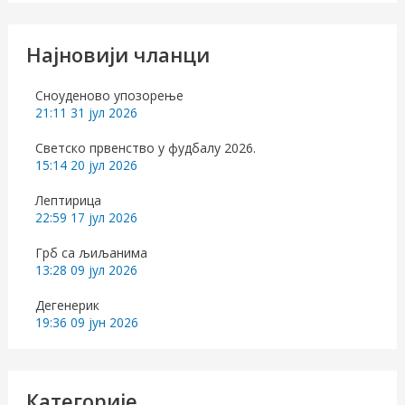
е
т
Најновији чланци
р
а
Сноуденово упозорење
21:11
31 јул 2026
г
Светско првенство у фудбалу 2026.
а
15:14
20 јул 2026
з
Лептирица
а
22:59
17 јул 2026
:
Грб са љиљанима
13:28
09 јул 2026
Дегенерик
19:36
09 јун 2026
Категорије