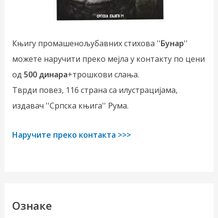
Књигу промашенољубавних стихова ''
Бунар
''
можете наручити преко мејла у контакту по цени
од
500 динара
+трошкови слања.
Тврди повез, 116 страна са илустрацијама,
издавач ''Српска књига'' Рума.
Наручите преко контакта >>>
Ознаке