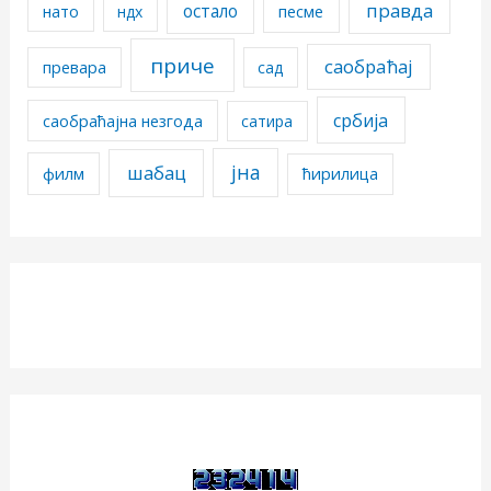
правда
остало
песме
нато
ндх
приче
саобраћај
превара
сад
србија
саобраћајна незгода
сатира
јна
шабац
филм
ћирилица