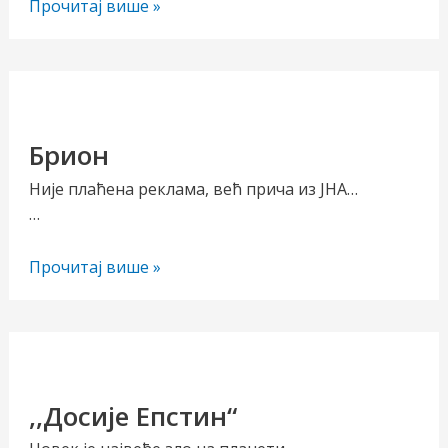
,,Србија
Прочитај више »
2030“,
стратегија
или
манифест?
Брион
Није плаћена реклама, већ прича из ЈНА…
…
Брион
Прочитај више »
,,Досије Епстин“