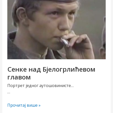
Сенке над Бјелогрлићевом
главом
Портрет једног аутошовинисте…
…
Сенке
Прочитај више »
над