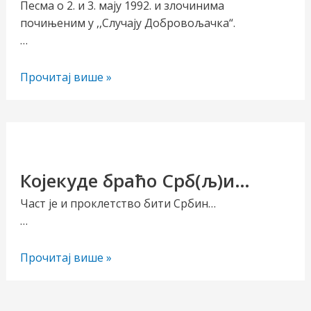
Песма о 2. и 3. мају 1992. и злочинима
почињеним у ,,Случају Добровољачка“.
…
Договор
Прочитај више »
је
пао
Којекуде браћо Срб(љ)и…
Част је и проклетство бити Србин…
…
Којекуде
Прочитај више »
браћо
Срб(љ)и…