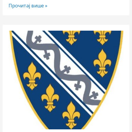
Лептирица
Прочитај више »