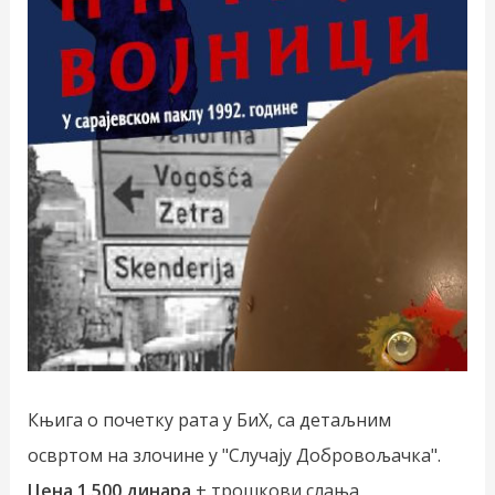
Књига о почетку рата у БиХ, са детаљним
освртом на злочине у "Случају Добровољачка".
Цена 1.500 динара
+ трошкови слања