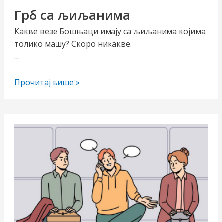
Грб са љиљанима
Какве везе Бошњаци имају са љиљанима којима
толико машу? Скоро никакве.
…
Грб
Прочитај више »
са
љиљанима