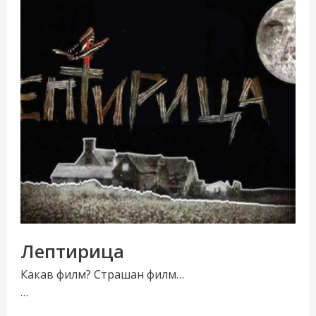
Лептирица
Какав филм? Страшан филм…
…