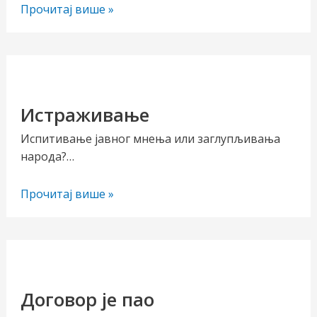
Синиша
Прочитај више »
Станојловић-
Сингер
Истраживање
Испитивање јавног мнења или заглупљивања
народа?…
Истраживање
Прочитај више »
Договор је пао