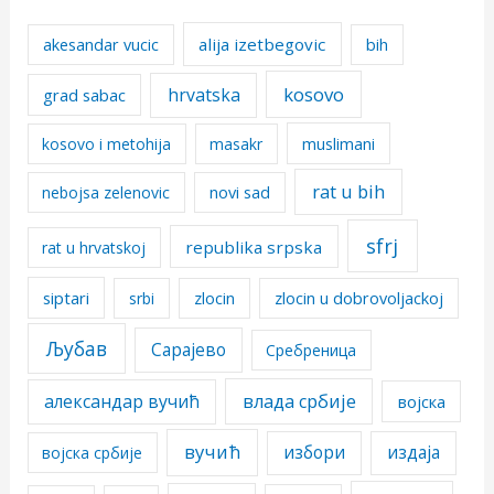
alija izetbegovic
akesandar vucic
bih
kosovo
hrvatska
grad sabac
kosovo i metohija
masakr
muslimani
rat u bih
nebojsa zelenovic
novi sad
sfrj
republika srpska
rat u hrvatskoj
siptari
srbi
zlocin
zlocin u dobrovoljackoj
Љубав
Сарајево
Сребреница
александар вучић
влада србије
војска
вучић
избори
издаја
војска србије