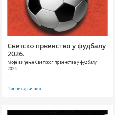
Светско првенство у фудбалу
2026.
Моје виђење Светског првенства у фудбалу
2026.
…
Светско
Прочитај више »
првенство
у
фудбалу
2026.