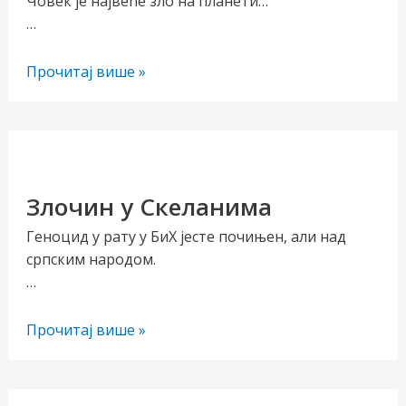
Човек је највеће зло на планети…
…
,,Досије
Прочитај више »
Епстин“
Злочин у Скеланима
Геноцид у рату у БиХ јесте почињен, али над
српским народом.
…
Злочин
Прочитај више »
у
Скеланима