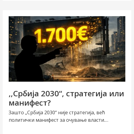
Бјелогрлићевом
главом
,,Србија 2030“, стратегија или
манифест?
Зашто „Србија 2030“ није стратегија, већ
политички манифест за очување власти.…