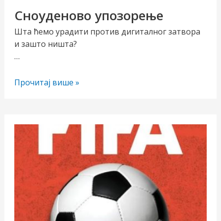
Сноуденово упозорење
Шта ћемо урадити против дигиталног затвора
и зашто ништа?
…
Сноуденово
Прочитај више »
упозорење
чи/
учи
рник