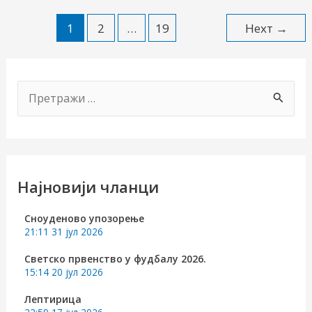
Пост
1
2
…
19
Неxт
→
пагинатион
П
р
е
т
р
Најновији чланци
а
Сноуденово упозорење
г
21:11
31 јул 2026
а
Светско првенство у фудбалу 2026.
з
15:14
20 јул 2026
а
Лептирица