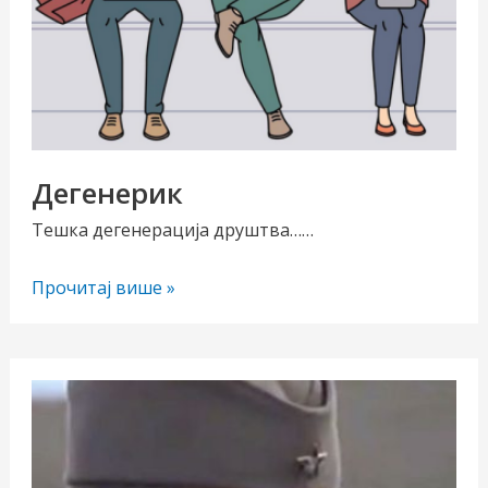
Дегенерик
Тешка дегенерација друштва……
Дегенерик
Прочитај више »