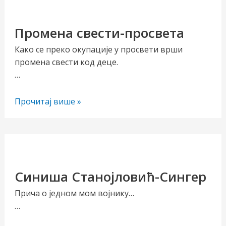
Промена свести-просвета
Како се преко окупације у просвети врши
промена свести код деце.
…
Промена
Прочитај више »
свести-
просвета
Синиша Станојловић-Сингер
Прича о једном мом војнику…
…