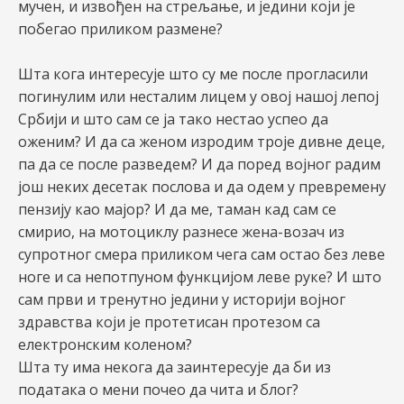
мучен, и извођен на стрељање, и једини који је
побегао приликом размене?
Шта кога интересује што су ме после прогласили
погинулим или несталим лицем у овој нашој лепој
Србији и што сам се ја тако нестао успео да
оженим? И да са женом изродим троје дивне деце,
па да се после разведем? И да поред војног радим
још неких десетак послова и да одем у превремену
пензију као мајор? И да ме, таман кад сам се
смирио, на мотоциклу разнесе жена-возач из
супротног смера приликом чега сам остао без леве
ноге и са непотпуном функцијом леве руке? И што
сам први и тренутно једини у историји војног
здравства који је протетисан протезом са
електронским коленом?
Шта ту има некога да заинтересује да би из
података о мени почео да чита и блог?