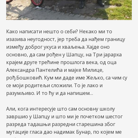
Како написати нешто о себи? Некако ми то
изазива неугодност, јер треба да нађем границу
између доброг укуса и хваљења. Хајде оно
основно, да сам рођен у Шапцу, на Три јарарха
крајем друге трећине прошлога века, од оца
Александра Пантелића и мајке Милице,
чи/
рођ.Бошковић. Кум ми даде име Жељко, са чим су
се моји родитељи сложили. То је лако и
учи
разумљиво. И то ћу и да напишем…
рник
Али, кога интересује што сам основну школу
завршио у Шапцу и што ми је почетком шестог
разреда тадашњи разредни старешина због
мутације гласа дао надимак Бунар, по којем ме