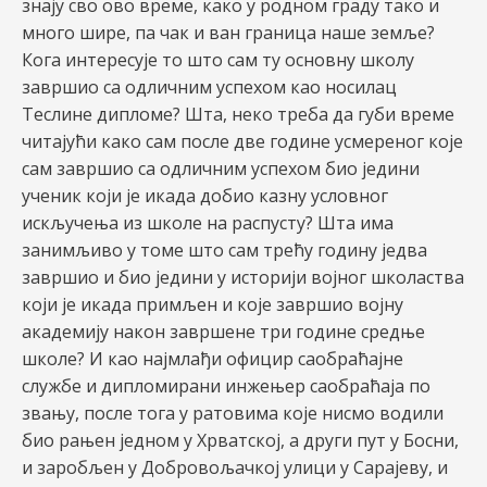
знају сво ово време, како у родном граду тако и
много шире, па чак и ван граница наше земље?
Кога интересује то што сам ту основну школу
завршио са одличним успехом као носилац
Теслине дипломе? Шта, неко треба да губи време
читајући како сам после две године усмереног које
сам завршио са одличним успехом био једини
ученик који је икада добио казну условног
искључења из школе на распусту? Шта има
занимљиво у томе што сам трећу годину једва
завршио и био једини у историји војног школаства
који је икада примљен и које завршио војну
академију након завршене три године средње
школе? И као најмлађи официр саобраћајне
службе и дипломирани инжењер саобраћаја по
звању, после тога у ратовима које нисмо водили
био рањен једном у Хрватској, а други пут у Босни,
и заробљен у Добровољачкој улици у Сарајеву, и