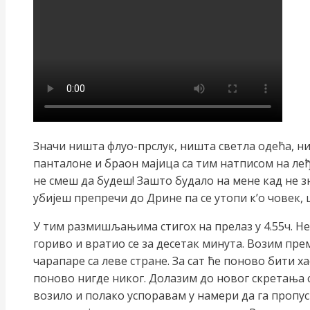
Значи ништа флуо-прслук, ништа светла одећа, ни
панталоне и браон мајица са тим натписом на ле
не смеш да будеш! Зашто будало на мене кад не з
убијеш препречи до Дрине па се утопи к’о човек
У тим размишљањима стигох на прелаз у 4.55ч. Н
гориво и вратио се за десетак минута. Возим пре
чарапаре са леве стране. За сат ће поново бити х
поново нигде никог. Долазим до новог скретања с
возило и полако успоравам у намери да га пропус