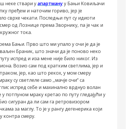
ш неке ствари у
апартману
у Бањи Ковиљачи
пку пређем и наточим гориво, јер је
ило сврхе чекати. Последњи пут су идиоти
смер од Лознице према Зворнику, па је чак и
 кружног тока.
ема Бањи. Прво што ми упало у очи је да је
ваљен браник, што значи да је поново неко
уту испред и иза мене није било никог. Из
иона. Возио сам под кратким светлима, јер и
траком, јер, као што рекох, у мом смеру
аку су светлеле само ,,мачје очи“ са
атпис испред себе и махинално врднуо волан
е у потпуном мраку кретао по путу гледајући у
био сигуран да ли сам га ретровизором
чкама за маглу. То је у рангу дегенерика који
у контра смеру.