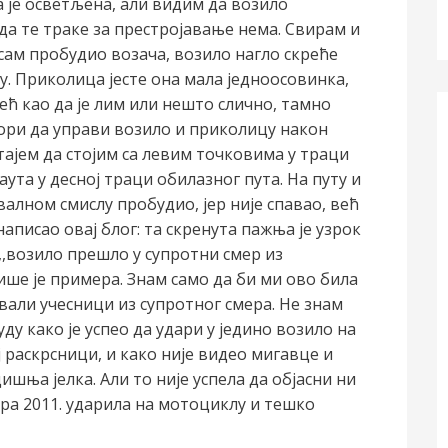
а је осветљена, али видим да возило
да те траке за престројавање нема. Свирам и
 сам пробудио возача, возило нагло скреће
цу. Приколица јесте она мала једноосовинка,
већ као да је лим или нешто слично, тамно
бори да управи возило и приколицу након
стајем да стојим са левим точковима у траци
ута у десној траци обилазног пута. На путу и
валном смислу пробудио, јер није спавао, већ
 написао овај блог: та скренута пажња је узрок
 ,,возило прешло у супротни смер из
ише је примера. Знам само да би ми ово била
звали учесници из супротног смера. Не знам
уду како је успео да удари у једино возило на
ј раскрсници, и како није видео мигавце и
ишња јелка. Али то није успела да објасни ни
ера 2011. ударила на мотоциклу и тешко