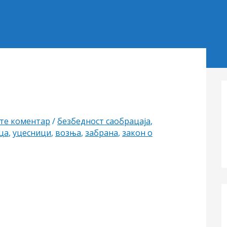
те коментар
/
безбедност саобрацаја
,
ца
,
уцесници
,
возња
,
забрана
,
закон о