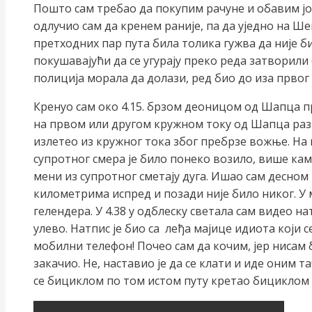
Пошто сам требао да покупим рачуне и обавим јо
одлучио сам да кренем раније, па да уједно на Ше
претходних пар пута била толика гужва да није б
покушавајући да се угурају преко реда затворили 
полиција морала да долази, ред био до иза првог
Кренуо сам око 4.15. брзом деоницом од Шапца пр
на првом или другом кружном току од Шапца раз
излетео из кружног тока због пребрзе вожње. На п
супротног смера је било понеко возило, више кам
мени из супротног сметају дуга. Ишао сам десном 
километрима испред и позади није било никог. У мр
гелендера. У 4.38 у одблеску светала сам видео н
улево. Натпис је био са леђа мајице идиота који с
мобилни телефон! Почео сам да кочим, јер нисам 
закачио. Не, наставио је да се клати и иде оним та
се бициклом по том истом путу кретао бициклом 