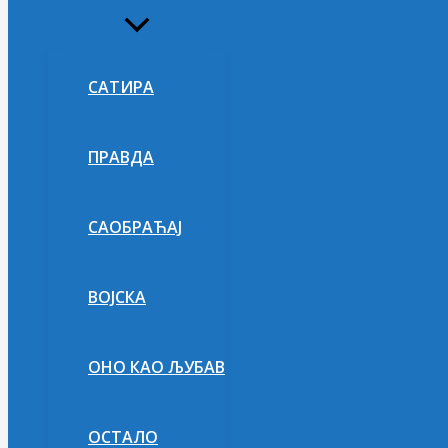
Укључи/
искључи
изборник
САТИРА
ПРАВДА
САОБРАЋАЈ
ВОЈСКА
ОНО КАО ЉУБАВ
ОСТАЛО