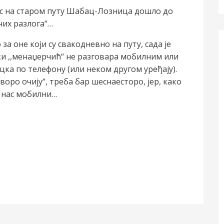
ћас на старом путу Шабац-Лозница дошло до
них разлога“…
а оне који су свакодневно на путу, сада је
ки ,,менаџерчић“ не разговара мобилним или
цка по телефону (или неком другом уређају).
воро очију“, треба бар шеснаесторо, јер, како
е нас мобилни…