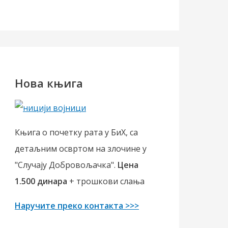
Нова књига
Књига о почетку рата у БиХ, са
детаљним освртом на злочине у
"Случају Добровољачка".
Цена
1.500 динара
+ трошкови слања
Наручите преко контакта >>>