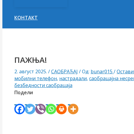
КОНТАКТ
Претрага
ПАЖЊА!
2. август 2025.
/
САОБРАЋАЈ
/ Од:
bunar015
/
Остави
мобилни телефон
,
настрадали
,
саобрацајна несре
безбедности саобрацаја
Подели