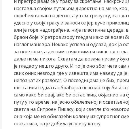
и престројавам се у траку за скретање. Раскрсниц
наставља својом путањом директно на мене, као 
окрећем волан на десно, а у том тренутку, као да
удесно у своју траку и заноси се јер вуче приколи
али је горе надограђена, није пластична церада, 
браон боје. У ретровизору гледам како се возач 
наглог маневра. Некако успева и одлази, док ја о
за скретање, а десним точковима и више од пола а
даље нема никога. Схватам да возача нисам у бук
је гледао у нешто друго. И то је оно због чега сам
свих оних незгода где у извештајима наведу да је
непознатих разлога“. О последицама не бих, прев
шеста или седма саобраћајна незгода коју би иза
само како би овај, ако би остао жив, објаснио на с
путу у то време, на јасно обележеној и осветљено
светла на Ситроен Пикасу, који светле к’о новогод
она која ме из обилазећи колону из супротног см
осакатила, па је добила условну казну.