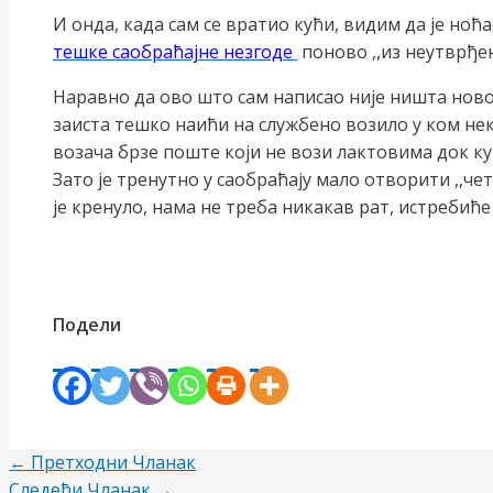
И онда, када сам се вратио кући, видим да је но
тешке саобраћајне незгоде
поново ,,из неутврђе
Наравно да ово што сам написао није ништа ново з
заиста тешко наићи на службено возило у ком не
возача брзе поште који не вози лактовима док ку
Зато је тренутно у саобраћају мало отворити ,,чет
је кренуло, нама не треба никакав рат, истребић
Подели
Пост
←
Претходни Чланак
навигатион
Следећи Чланак
→