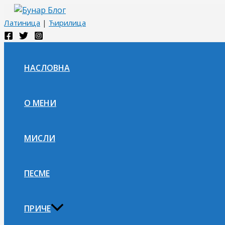
Пређи
на
Латиница
|
Ћирилица
садржај
НАСЛОВНА
О МЕНИ
МИСЛИ
ПЕСМЕ
ПРИЧЕ