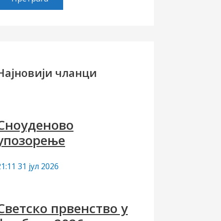
е
т
р
а
Најновији чланци
а
а
Сноуденово
упозорење
21:11
31 јул 2026
Светско првенство у