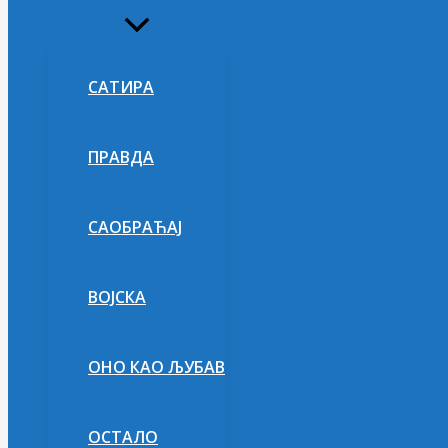
Укључи/
искључи
изборник
САТИРА
ПРАВДА
САОБРАЋАЈ
ВОЈСКА
ОНО КАО ЉУБАВ
ОСТАЛО