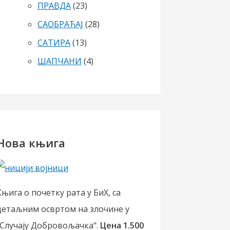
ПРАВДА
(23)
САОБРАЋАЈ
(28)
САТИРА
(13)
ШАПЧАНИ
(4)
Нова књига
Књига о почетку рата у БиХ, са
детаљним освртом на злочине у
"Случају Добровољачка".
Цена 1.500