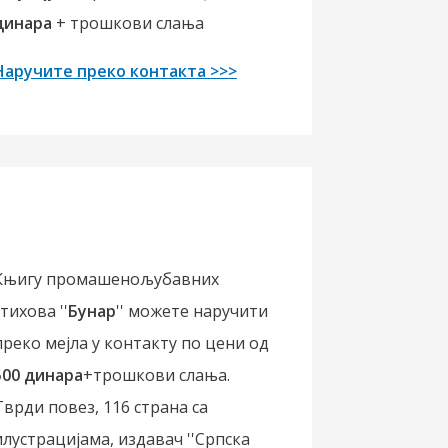
динара
+ трошкови слања
Наручите преко контакта >>>
Књигу промашенољубавних
стихова ''
Бунар
'' можете наручити
преко мејла у контакту по цени од
500 динара
+трошкови слања.
Тврди повез, 116 страна са
илустрацијама, издавач ''Српска