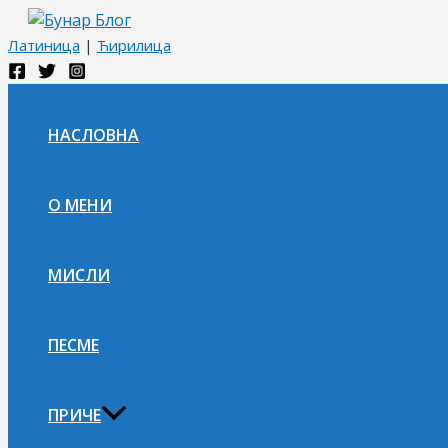
Пређи
на
Латиница
|
Ћирилица
садржај
НАСЛОВНА
О МЕНИ
МИСЛИ
ПЕСМЕ
ПРИЧЕ