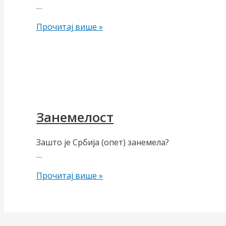
…
ПАЖЊА!
Прочитај више »
Занемелост
Зашто је Србија (опет) занемела?
…
Занемелост
Прочитај више »