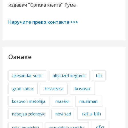
издавач ''Српска књига'' Рума.
Наручите преко контакта >>>
Ознаке
alija izetbegovic
akesandar vucic
bih
kosovo
hrvatska
grad sabac
kosovo i metohija
masakr
muslimani
rat u bih
nebojsa zelenovic
novi sad
sfrj
republika srpska
rat u hrvatskoj