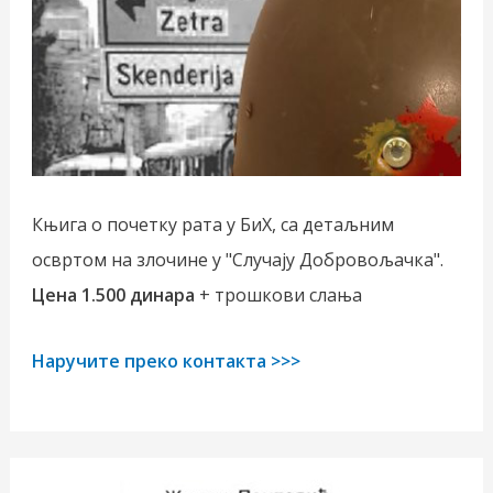
Књига о почетку рата у БиХ, са детаљним
освртом на злочине у "Случају Добровољачка".
Цена 1.500 динара
+ трошкови слања
Наручите преко контакта >>>