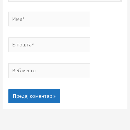
Име*
Е-
пошта*
Веб
место