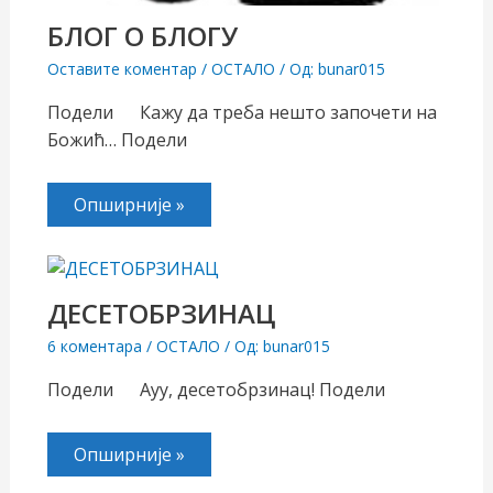
БЛОГ О БЛОГУ
Оставите коментар
/
ОСТАЛО
/ Од:
bunar015
Подели Кажу да треба нешто започети на
Божић… Подели
Опширније »
ДЕСЕТОБРЗИНАЦ
6 коментара
/
ОСТАЛО
/ Од:
bunar015
Подели Ауу, десетобрзинац! Подели
Опширније »