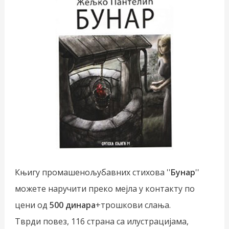
Књигу промашенољубавних стихова ''
Бунар
''
можете наручити преко мејла у контакту по
цени од
500 динара
+трошкови слања.
Тврди повез, 116 страна са илустрацијама,