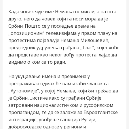
Када човек чује име Немања помисли, а на шта
друго, него да човек који га носи мора да је
Србин. Пошто се у последње време на
,,опозиционим“ телевизијама у првом плану на
протестима појављује Немања Милошевић,
председник удружења грађана ,,Глас“, којег хоће
да представе као неког вођу протеста, хајде да
видимо о ком се то ради.
На укуцавање имена и презимена у
претраживач одмах ће вам изаћи чланак са
,,Аутономије“, у којој Немања, који би требао да
је Србин, ,,истиче како су грађани Србије
затровани националистичком и русофилском
пропагандом, те да се залаже за Евроатлантске
интеграције, увођење санкција Русији,
добросуседске односе у региону и