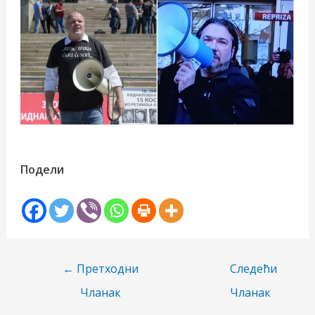
Подели
Пост
←
Претходни
Следећи
навигатион
Чланак
Чланак