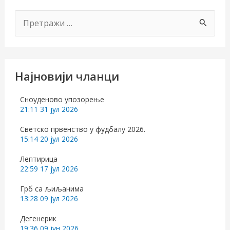
П
р
е
т
Најновији чланци
р
а
Сноуденово упозорење
21:11
31 јул 2026
г
Светско првенство у фудбалу 2026.
а
15:14
20 јул 2026
з
Лептирица
а
22:59
17 јул 2026
:
Грб са љиљанима
13:28
09 јул 2026
Дегенерик
19:36
09 јун 2026