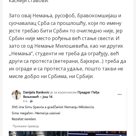
каснији ставови.
Зато овај Немања, русофоб, бравокомшијаш и
суочавалац Срба са прошлошћу, који по имену
јесте требао бити Србин то очигледно није, јер
Србин није место рођења већ стање свести. И
зато се од Немање Милошевића, као ни других
,,Немања“, студенти не треба да ограђују, већ
други са протеста (ветерани, бајкери…) треба да
их ограде и са протеста удаље, пошто такви не
мисле добро ни Србима, ни Србији.