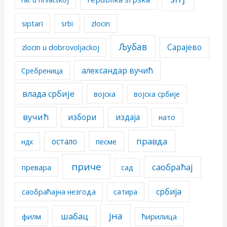
siptari
srbi
zlocin
Љубав
Сарајево
zlocin u dobrovoljackoj
александар вучић
Сребреница
влада србије
војска
војска србије
вучић
избори
издаја
нато
правда
остало
песме
ндх
приче
саобраћај
превара
сад
србија
саобраћајна незгода
сатира
јна
шабац
филм
ћирилица