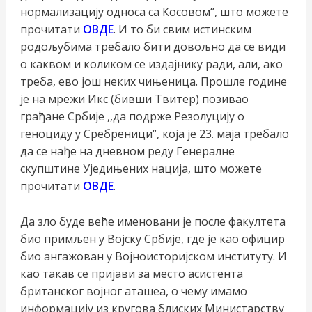
нормализацију односа са Косовом“, што можете
прочитати
ОВДЕ
. И то би свим истинским
родољубима требало бити довољно да се види
о каквом и коликом се издајнику ради, али, ако
треба, ево још неких чињеница. Прошле године
је на мрежи Икс (бивши Твитер) позивао
грађане Србије ,,да подрже Резолуцију о
геноциду у Сребреници“, која је 23. маја требало
да се нађе на дневном реду Генералне
скупштине Уједињених нација, што можете
прочитати
ОВДЕ
.
Да зло буде веће именовани је после факултета
био примљен у Војску Србије, где је као официр
био ангажован у Војноисторијском институту. И
као такав се пријави за место асистента
британског војног аташеа, о чему имамо
информацију из кругова блиских Министарству