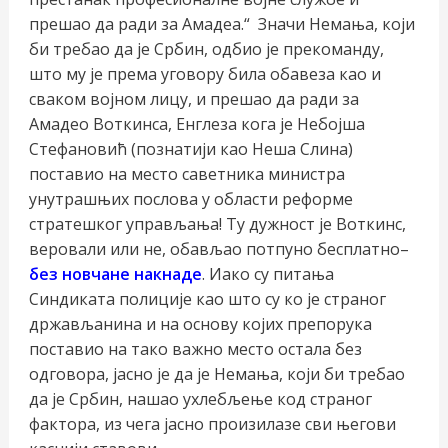
прешао да ради за Амадеа.“ Значи Немања, који
би требао да је Србин, одбио је прекоманду,
што му је према уговору била обавеза као и
сваком војном лицу, и прешао да ради за
Амадео Воткинса, Енглеза кога је Небојша
Стефановић (познатији као Неша Слина)
поставио на место саветника министра
унутрашњих послова у области реформе
стратешког управљања! Ту дужност је Воткинс,
веровали или не, обављао потпуно бесплатно–
без новчане накнаде
. Иако су питања
Синдиката полиције као што су ко је страног
држављанина и на основу којих препорука
поставио на тако важно место остала без
одговора, јасно је да је Немања, који би требао
да је Србин, нашао ухлебљење код страног
фактора, из чега јасно произилазе сви његови