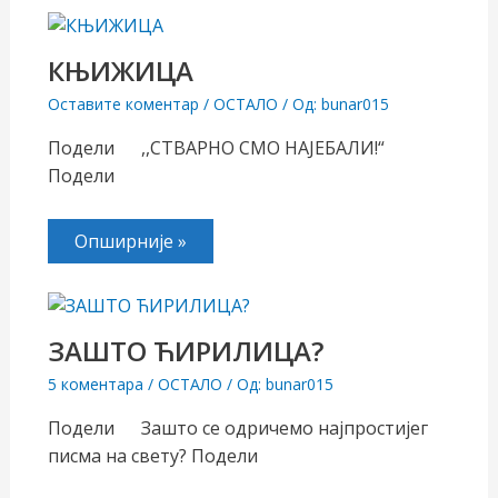
КЊИЖИЦА
Оставите коментар
/
ОСТАЛО
/ Од:
bunar015
Подели ,,СТВАРНО СМО НАЈЕБАЛИ!“
Подели
Опширније »
ЗАШТО ЋИРИЛИЦА?
5 коментара
/
ОСТАЛО
/ Од:
bunar015
Подели Зашто се одричемо најпростијег
писма на свету? Подели