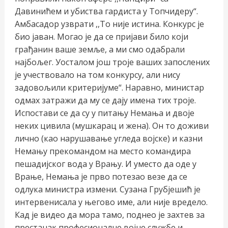
Давинићем и убиства гардиста у Топчидеру“.
Амбасадор узврати ,,То није истина. Конкурс је
био јаван. Могао је да се пријави било који
грађанин ваше земље, а ми смо одабрали
најбољег. Уосталом још троје ваших запослених
је учествовало на том конкурсу, али нису
задовољили критеријуме“. Наравно, министар
одмах затражи да му се дају имена тих троје.
Испостави се да су у питању Немања и двоје
неких цивила (мушкарац и жена). Он то доживи
лично (као нарушавање угледа војске) и казни
Немању прекомандом на место командира
пешадијског вода у Врању. И уместо да оде у
Врање, Немања је прво потезао везе да се
одлука министра измени. Сузана Грубјешић је
интервенисала у његово име, али није вредело.
Кад је видео да мора тамо, поднео је захтев за
престанак професионалне војне службе и