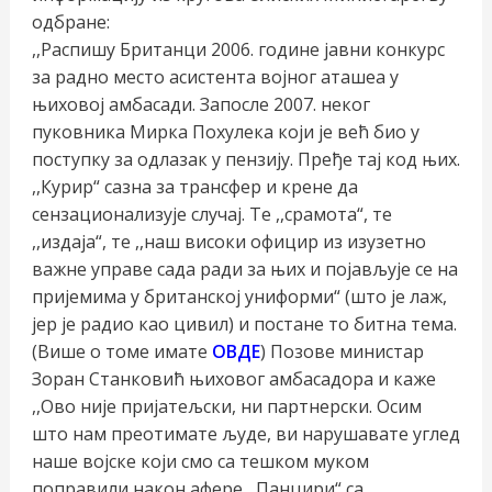
одбране:
,,Распишу Британци 2006. године јавни конкурс
за радно место асистента војног аташеа у
њиховој амбасади. Запосле 2007. неког
пуковника Мирка Похулека који је већ био у
поступку за одлазак у пензију. Пређе тај код њих.
,,Курир“ сазна за трансфер и крене да
сензационализује случај. Те ,,срамота“, те
,,издаја“, те ,,наш високи официр из изузетно
важне управе сада ради за њих и појављује се на
пријемима у британској униформи“ (што је лаж,
јер је радио као цивил) и постане то битна тема.
(Више о томе имате
ОВДЕ
) Позове министар
Зоран Станковић њиховог амбасадора и каже
,,Ово није пријатељски, ни партнерски. Осим
што нам преотимате људе, ви нарушавате углед
наше војске који смо са тешком муком
поправили након афере ,,Панцири“ са