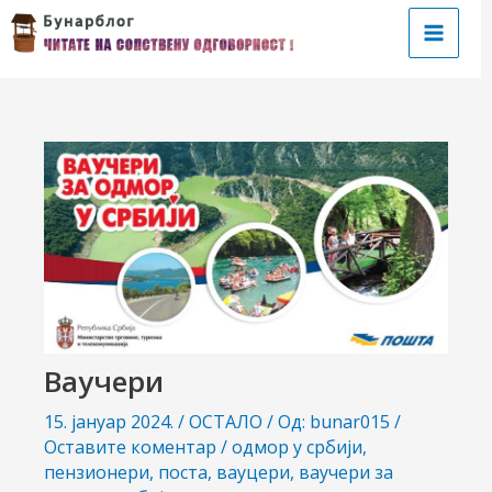
Пређи
на
Main
садржај
Menu
чи/
учи
Ваучери
рник
15. јануар 2024.
/
ОСТАЛО
/ Од:
bunar015
/
Оставите коментар
/
одмор у србији
,
пензионери
,
поста
,
вауцери
,
ваучери за