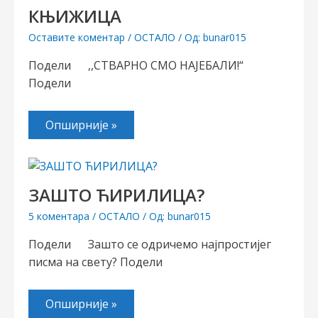
КЊИЖИЦА
Оставите коментар
/
ОСТАЛО
/ Од:
bunar015
Подели ,,СТВАРНО СМО НАЈЕБАЛИ!“
Подели
Опширније »
ЗАШТО ЋИРИЛИЦА?
5 коментара
/
ОСТАЛО
/ Од:
bunar015
Подели Зашто се одричемо најпростијег
писма на свету? Подели
Опширније »