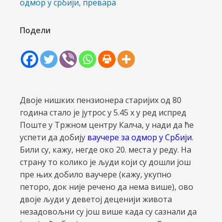
одмор у србији
,
превара
Подели
Двоје нишких пензионера старијих од 80
година стало је јутрос у 5.45 х у ред испред
чи/
Поште у Тржном центру Калча, у нади да ће
успети да добију
ваучере за одмор у Србији
.
учи
Били су, кажу, негде око 20. места у реду. На
страну то колико је људи који су дошли још
рник
пре њих добило ваучере (кажу, укупно
петоро, док није речено да нема више), ово
двоје људи у деветој деценији живота
незадовољни су још више када су сазнали да