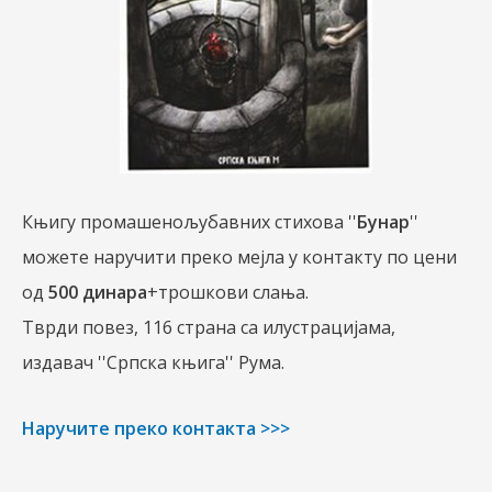
Књигу промашенољубавних стихова ''
Бунар
''
можете наручити преко мејла у контакту по цени
од
500 динара
+трошкови слања.
Тврди повез, 116 страна са илустрацијама,
издавач ''Српска књига'' Рума.
Наручите преко контакта >>>