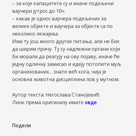
– за које капацитете су и иначе подељени
ваучери јутрос до 10ч
– какав је однос ваучера подељених за
велике објекте и ваучера за објекте са по
неколико лежајева
Има ту још много других питања, али не бих
да ширим причу. Ту су надлежни органи који
би морали да реагују на ову појаву, иначе ће
једну одличну замисао и идеју потопити муљ
организованих… знате већ кога, чија је
основна животна дисциплина лов у мутном.
Аутор текста: Негослава Станојевић.
Линк према оригиналу имате
овде
.
Подели