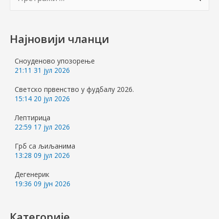
р
е
Најновији чланци
т
р
Сноуденово упозорење
21:11
31 јул 2026
а
г
Светско првенство у фудбалу 2026.
15:14
20 јул 2026
а
з
Лептирица
22:59
17 јул 2026
а
Грб са љиљанима
:
13:28
09 јул 2026
Дегенерик
19:36
09 јун 2026
Категорије