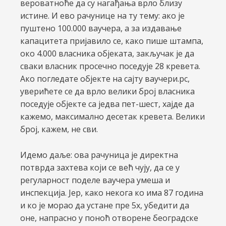
вероватноће да су нагађања врло близу
истине. И ево рачунице на ту тему: ако је
пуштено 100.000 ваучера, а за издавање
капацитета пријавило се, како пише штампа,
око 4.000 власника објеката, закључак је да
сваки власник просечно поседује 28 кревета.
Ако погледате објекте на сајту ваучери.рс,
уверићете се да врло велики број власника
поседује објекте са једва пет-шест, хајде да
кажемо, максимално десетак кревета. Велики
број, кажем, не сви.
Идемо даље: ова рачуница је директна
потврда захтева који се већ чују, да се у
регуларност поделе ваучера умеша и
инспекција. Јер, како некога ко има 87 година
и ко је морао да устане пре 5х, убедити да
оне, напрасно у поноћ отворене београдске