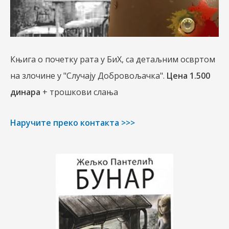
Књига о почетку рата у БиХ, са детаљним освртом
на злочине у "Случају Добровољачка".
Цена 1.500
динара
+ трошкови слања
Наручите преко контакта >>>