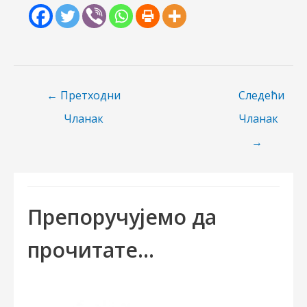
Пост
←
Претходни
Следећи
навигатион
Чланак
Чланак
→
Препоручујемо да
прочитате...