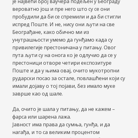
је највећи број ваучера подељен у Београду
вероватно још и пре него што су се они
пробудили да би се спремили и да би стигли
испред Поште. И не, нису они љути на све
Београђане, како обично ми из
унутрашњости умемо да гунђамо када су
привилегије престоничана у питању. Овог
пута љути су на онога ко је одлучио да се у
престоници отворе четири експозитуре
Поште и да у њима овај, очито мукотропни
рударски посао за остале, повлашћени који су
имали дојаву о тој појави, без имало муке
заврше као од шале.
Да, очито је шала у питању, да не кажем –
фарса или шарена лажа.
Јавност има права да сумња, гунђа, и да
нагађа, и то са великим процентом