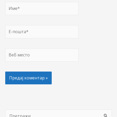
Име*
Е-
пошта*
Веб
место
П