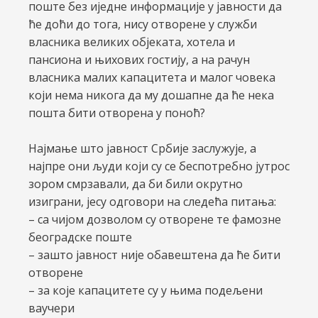
поште без иједне информације у јавности да
ће доћи до тога, нису отворене у служби
власника великих објеката, хотела и
пансиона и њихових гостију, а на рачун
власника малих капацитета и малог човека
који нема никога да му дошапне да ће нека
пошта бити отворена у поноћ?
Најмање што јавност Србије заслужује, а
најпре они људи који су се беспотребно јутрос
зором смрзавали, да би били окрутно
изиграни, јесу одговори на следећа питања:
– са чијом дозволом су отворене те фамозне
београдске поште
– зашто јавност није обавештена да ће бити
отворене
– за које капацитете су у њима подељени
ваучери