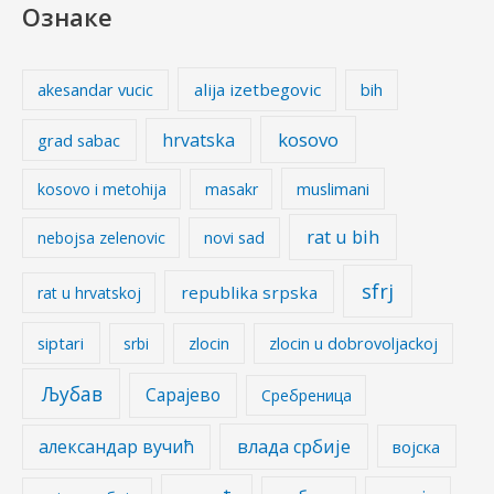
Ознаке
alija izetbegovic
akesandar vucic
bih
kosovo
hrvatska
grad sabac
kosovo i metohija
masakr
muslimani
rat u bih
nebojsa zelenovic
novi sad
sfrj
republika srpska
rat u hrvatskoj
siptari
srbi
zlocin
zlocin u dobrovoljackoj
Љубав
Сарајево
Сребреница
александар вучић
влада србије
војска