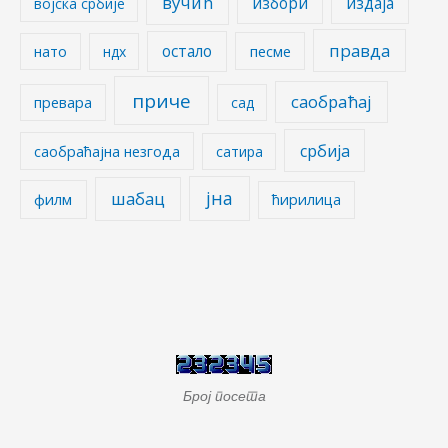
вучић
избори
издаја
војска србије
правда
остало
песме
нато
ндх
приче
саобраћај
превара
сад
србија
саобраћајна незгода
сатира
јна
шабац
филм
ћирилица
Број посета