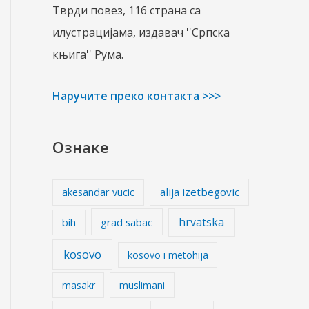
Тврди повез, 116 страна са
илустрацијама, издавач ''Српска
књига'' Рума.
Наручите преко контакта >>>
Ознаке
alija izetbegovic
akesandar vucic
hrvatska
grad sabac
bih
kosovo
kosovo i metohija
masakr
muslimani