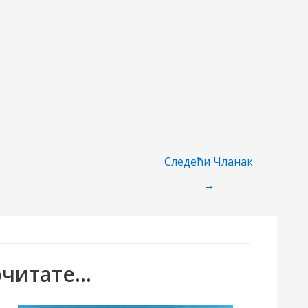
Следећи Чланак
→
читате...