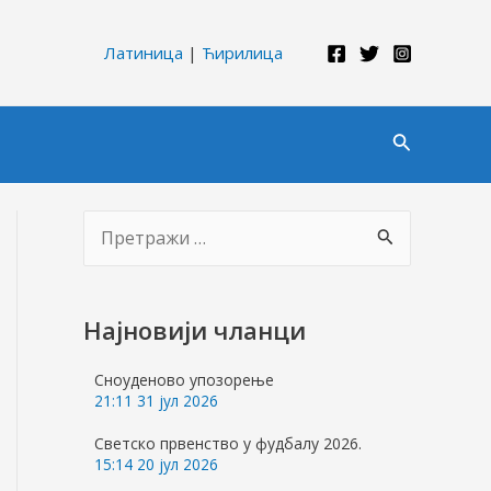
Латиница
|
Ћирилица
Претрага
П
р
е
Најновији чланци
т
р
Сноуденово упозорење
21:11
31 јул 2026
а
г
Светско првенство у фудбалу 2026.
15:14
20 јул 2026
а