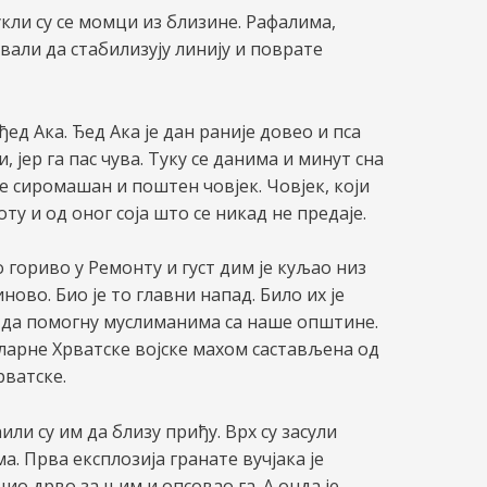
укли су се момци из близине. Рафалима,
али да стабилизују линију и поврате
ед Ака. Ђед Ака је дан раније довео и пса
, јер га пас чува. Туку се данима и минут сна
је сиромашан и поштен човјек. Човјек, који
ту и од оног соја што се никад не предаје.
о гориво у Ремонту и густ дим је куљао низ
ново. Био је то главни напад. Било их је
, да помогну муслиманима са наше општине.
гуларне Хрватске војске махом састављена од
рватске.
и су им да близу приђу. Врх су засули
 Прва експлозија гранате вучјака је
цио дрво за њим и опсовао га. А онда је