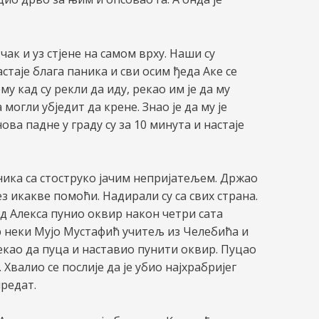
чак и уз стјене на самом врху. Наши су
стаје блага паника и сви осим ђеда Аке се
у кад су рекли да иду, рекао им је да му
 могли убједит да крене. Знао је да му је
ва падне у граду су за 10 минута и настаје
ника са стоструко јачим непријатељем. Држао
ез икакве помоћи. Надирали су са свих страна.
ђед Алекса пунио оквир након четри сата
р неки Мујо Мустафић учитељ из Челебића и
рекао да пуца и наставио пунити оквир. Пуцао
 Хвалио се послије да је убио најхрабријег
предат.