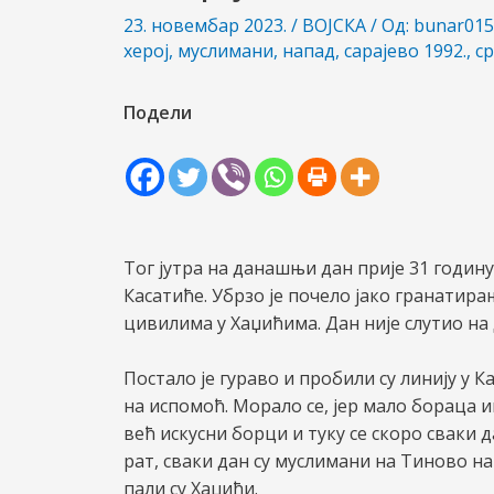
23. новембар 2023.
/
ВОЈСКА
/ Од:
bunar01
херој
,
муслимани
,
напад
,
сарајево 1992.
,
с
Подели
Тог јутра на данашњи дан прије 31 годину
Касатиће. Убрзо је почело јако гранатир
цивилима у Хаџићима. Дан није слутио на 
Постало је гураво и пробили су линију у 
на испомоћ. Морало се, јер мало бораца и
већ искусни борци и туку се скоро сваки д
рат, сваки дан су муслимани на Тиново на
пали су Хаџићи.