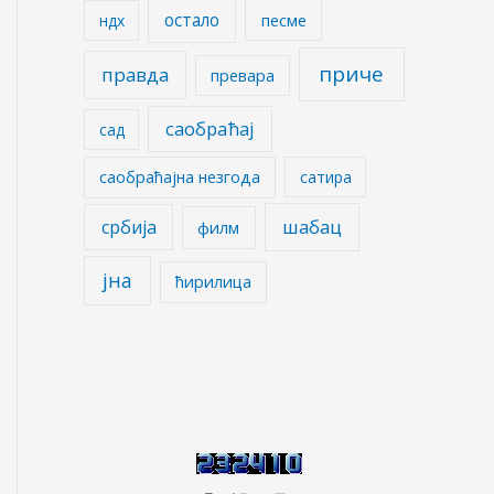
остало
песме
ндх
приче
правда
превара
саобраћај
сад
саобраћајна незгода
сатира
шабац
србија
филм
јна
ћирилица