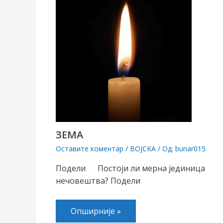
ЗЕМА
Оставите коментар
/
ВОЈСКА
/ Од:
bunar015
Подели Постоји ли мерна јединица
нечовештва? Подели
Опширније »