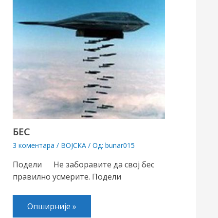
БЕС
3 коментара
/
ВОЈСКА
/ Од:
bunar015
Подели Не заборавите да свој бес
правилно усмерите. Подели
Опширније »