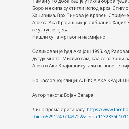
Таман у то доба кад је утихла борба ђеда
Боро и екипа су стигли испод врха. Стигло
Хаџићима. Врх Тинова је враћен. Спријеч
Алекса Ака Крајишник је одбранио Хаџиће.
се уз гусле пјева.
Нашли су га мртвог и насмијаног.
Одликован је ђед Ака још 1993. од Радова
дугују много. Мислио сам, кад се заврши р
Алекси Аки Крајишнику, али не зове се ниј
На насловној слици: АЛЕКСА
АКА КРАЈИШНИ
Аутор текста: Бојан Вегара
Линк према оригиналу:
https://www.faceb
fbid=652912497043722&set=a.11323360101