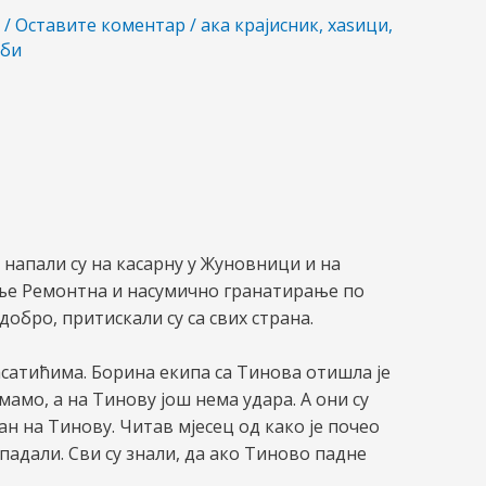
5
/
Оставите коментар
/
ака крајисник
,
хаѕици
,
рби
 напали су на касарну у Жуновници и на
ање Ремонтна и насумично гранатирање по
добро, притискали су са свих страна.
Касатићима. Борина екипа са Тинова отишла је
мамо, а на Тинову још нема удара. А они су
ан на Тинову. Читав мјесец од како је почео
падали. Сви су знали, да ако Тиново падне