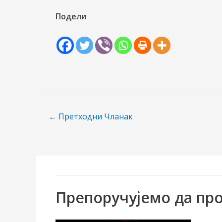
Подели
Пост
←
Претходни Чланак
навигатион
Препоручујемо да про