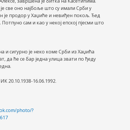
 Алексе, завршена је битка на Касетићима.
 је све оно најбоље што су имали Срби у
ен је продор у Хаџиће и невиђен покољ. Ђед
 Потпуно сам и као у некој епској пјесми што
на и сигурно је неко коме Срби из Хаџића
ат, да ће се бар једна улица звати по ђеду
една.
К 20.10.1938-16.06.1992.
ook.com/photo/?
1617