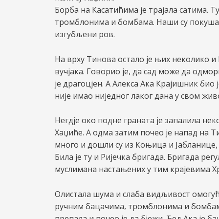
Борба на Касатићима је трајала сатима. Т
тромблонима и бомбама. Наши су покушав
изгубљени ров.
На врху Тинова остало је њих неколико и ђ
вучјака. Говорио је, да сад може да одмори
је драгоцјен. А Алекса Ака Крајишник био 
није имао ниједног лаког дана у свом живо
Негдје око подне граната је запалила нек
Хаџиће. А одма затим почео је напад на Ти
много и дошли су из Коњица и Јабланице
Била је ту и Ријечка бригада. Бригада ре
муслимана настањених у тим крајевима Х
Олистала шума и слаба видљивост омогућил
ручним бацачима, тромблонима и бомбама.
препала и почео је да бјежи. Ђед Ака је ба