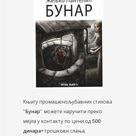
Књигу промашенољубавних стихова
''
Бунар
'' можете наручити преко
мејла у контакту по цени од
500
динара
+трошкови слања.