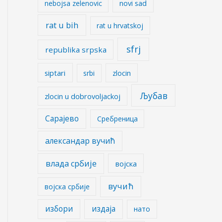
nebojsa zelenovic
novi sad
rat u bih
rat u hrvatskoj
sfrj
republika srpska
siptari
srbi
zlocin
Љубав
zlocin u dobrovoljackoj
Сарајево
Сребреница
александар вучић
влада србије
војска
вучић
војска србије
избори
издаја
нато