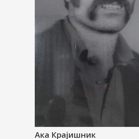
Ака Крајишник