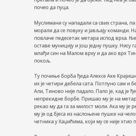
почео да пуца.
Муслимани су нападали са свих страна, па 
морали да се повуку и јављају команди. На
повлаче педесетак метара испод врха. Њем
оставе муницију и још једну пушку. Нису га
млађи син на Малом врху и да ако врх Тино
покољ.
Ту почиње борба ђеда Алексе Аке Крајиш
их је четири дебела сата. Потпуно сам и б
Али, Тиново није падало. Пало је, кад је 
непрекидне борбе. Пришао му је на мета
рекао му да га за милост моли. Ака му је 
му је од бјеса из наслоњене пушке на чело.
четника у Хаџићима, који му се није хтио 