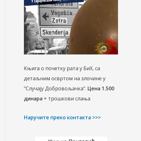
Књига о почетку рата у БиХ, са
детаљним освртом на злочине у
"Случају Добровољачка".
Цена 1.500
динара
+ трошкови слања
Наручите преко контакта >>>