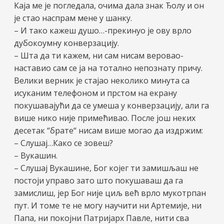
Каја ме је погледала, очима дала знак Ђолу и он
је стао наспрам мене у шанку.
– И тако кажеш душо…-прекинуо је ову врло
дубокоумну конверзацију.
– Шта да ти кажем, ни сам нисам веровао-
наставио сам се ја на тотално непознату причу.
Велики верник је стајао неколико минута са
исуканим телефоном и прстом на екрану
покушавајући да се умеша у конверзацију, али га
више нико није примећивао. После још неких
десетак “брате“ нисам више могао да издржим:
– Слушај…Како се зовеш?
– Вукашин.
– Слушај Вукашине, Бог којег ти замишљаш не
постоји управо зато што покушаваш да га
замислиш, јер Бог није циљ већ врло мукотрпан
пут. И томе те не могу научити ни Артемије, ни
Папа, ни покојни Патријарх Павле, нити сва