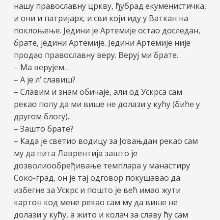
нашу православну цркву, ђубрад екуменистичка,
и они и патријарх, и сви који иду у Ваткан на
поклоњење. Једини је Артемије остао доследан,
брате, једини Артемије. Једини Артемије није
продао православну веру. Веруј ми брате.
– Ма верујем…
– А је л’ славиш?
– Славим и знам обичаје, али од Ускрса сам
рекао попу да ми више не долази у кућу (биће у
другом блогу).
– Зашто брате?
– Када је светио водицу за Јовањдан рекао сам
му да пита Лаврентија зашто је
дозволиообређивање темплара у манастиру
Соко-град, он је тај одговор покушавао да
избегне за Ускрс и пошто је већ имао жути
картон код мене рекао сам му да више не
долази у кућу, а жито и колач за славу ћу сам