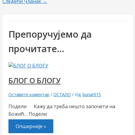
навигатион
Следећи Чланак
→
Препоручујемо да
прочитате...
БЛОГ О БЛОГУ
Оставите коментар
/
ОСТАЛО
/ Од:
bunar015
Подели Кажу да треба нешто започети на
Божић… Подели
Опширније »