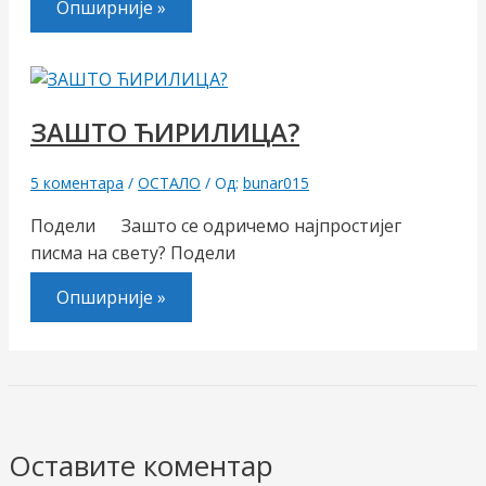
Опширније »
ЗАШТО ЋИРИЛИЦА?
5 коментара
/
ОСТАЛО
/ Од:
bunar015
Подели Зашто се одричемо најпростијег
писма на свету? Подели
Опширније »
Оставите коментар