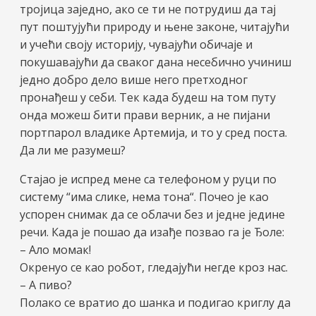
тројица заједно, ако се ти не потрудиш да тај
пут поштујући природу и њене законе, читајући
и учећи своју историју, чувајући обичаје и
покушавајући да сваког дана несебично учиниш
једно добро дело више него претходног
пронађеш у себи. Тек када будеш на том путу
онда можеш бити прави верник, а не пијани
портпарол владике Артемија, и то у сред поста.
Да ли ме разумеш?
Стајао је испред мене са телефоном у руци по
систему “има слике, нема тона“. Почео је као
успорен снимак да се облачи без и једне једине
речи. Када је пошао да изађе позвао га је Ђоле:
– Ало момак!
Окренуо се као робот, гледајући негде кроз нас.
– А пиво?
Полако се вратио до шанка и подигао криглу да