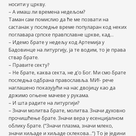
носити у цркву.
– А имаш ли времена недељом?
Таман сам помислио да ће ме позвати на
састанак у последње време популаран код неких
поглавара српске правпславне цркве, кад…
– Идемо брате у недељу код Артемија у
Бадовинце на литургију, ја те водим, то је права
ствар брате.
– Правите секту?
– Не брате, каква секта, не д’о Бог. Ми смо брате
последња одбрана православља. МИ!- рече
наглашено показујући на нас двојицу као да
држимо огњене мачеве у рукама.
– И шта радите на литургији?
– Значи молитва брате, молитва. Значи духовно
прочишћење брате. Значи вера у есенцијалном
облику брате. (“Значи плазма, значи млеко,
значи хиљаде и хиљаде склекова…“) То је једини