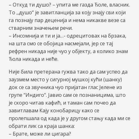
– Откуд ти душо? – упита ме газда Ђоле, власник.
То ,,душо“ је завитланција за коју знају сви који
га познају пар деценија и нема никакве везе са
стварним значењем речи.
– Инсомнија и ти и ја…- одрецитовах на брзака,
на шта смо се обојица насмејали, јер се тај
рефрен никада није чуо у објекту, а колико знам
Ђола никада и неће.
Није била претерана гужва тако да сам успео да
заузмем место у сигурној мушкој кући (шанку)
док се са звучника чуо пријатан глас Јелене из
групе “Индиго“. Јавио сам се познаницима, што
је скоро читав кафић, и таман сам почео да
завитлавам Кају конобарицу како се
пролепшала од када је у другом стању када ми се
обрати лик са краја шанка:
– Брате, може ли цигара?