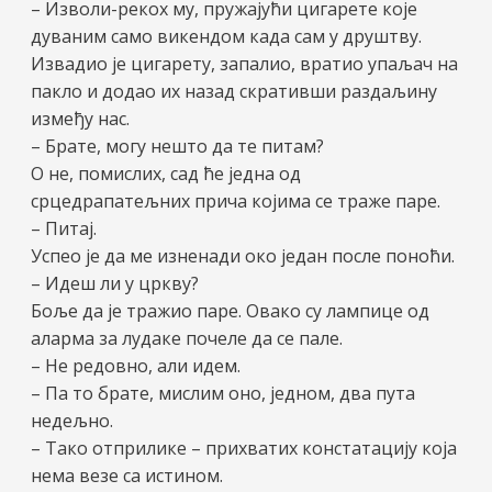
– Изволи-рекох му, пружајући цигарете које
дуваним само викендом када сам у друштву.
Извадио је цигарету, запалио, вратио упаљач на
пакло и додао их назад скративши раздаљину
између нас.
– Брате, могу нешто да те питам?
О не, помислих, сад ће једна од
срцедрапатељних прича којима се траже паре.
– Питај.
Успео је да ме изненади око један после поноћи.
– Идеш ли у цркву?
Боље да је тражио паре. Овако су лампице од
аларма за лудаке почеле да се пале.
– Не редовно, али идем.
– Па то брате, мислим оно, једном, два пута
недељно.
– Тако отприлике – прихватих констатацију која
нема везе са истином.