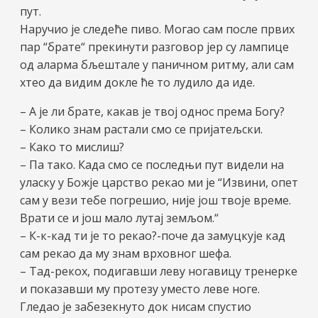
пут.
Наручио је следеће пиво. Могао сам после првих
пар “брате“ прекинути разговор јер су лампице
од аларма бљештале у паничном ритму, али сам
хтео да видим докле ће то лудило да иде.
– А је ли брате, какав је твој однос према Богу?
– Колико знам растали смо се пријатељски.
– Како то мислиш?
– Па тако. Када смо се последњи пут видели на
уласку у Божје царство рекао ми је “Извини, опет
сам у вези тебе погрешио, није још твоје време.
Врати се и још мало лутај земљом.“
– К-к-кад ти је то рекао?-поче да замуцкује кад
сам рекао да му знам врховног шефа.
– Тад-рекох, подигавши леву ногавицу тренерке
и показавши му протезу уместо леве ноге.
Гледао је забезекнуто док нисам спустио