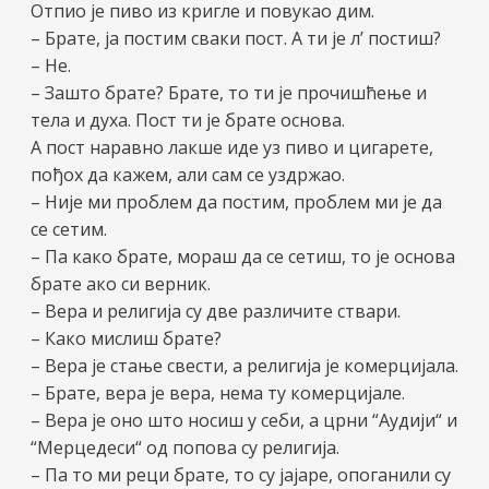
Отпио је пиво из кригле и повукао дим.
– Брате, ја постим сваки пост. А ти је л’ постиш?
– Не.
– Зашто брате? Брате, то ти је прочишћење и
тела и духа. Пост ти је брате основа.
А пост наравно лакше иде уз пиво и цигарете,
пођох да кажем, али сам се уздржао.
– Није ми проблем да постим, проблем ми је да
се сетим.
– Па како брате, мораш да се сетиш, то је основа
брате ако си верник.
– Вера и религија су две различите ствари.
– Како мислиш брате?
– Вера је стање свести, а религија је комерцијала.
– Брате, вера је вера, нема ту комерцијале.
– Вера је оно што носиш у себи, а црни “Аудији“ и
“Мерцедеси“ од попова су религија.
– Па то ми реци брате, то су јајаре, опоганили су