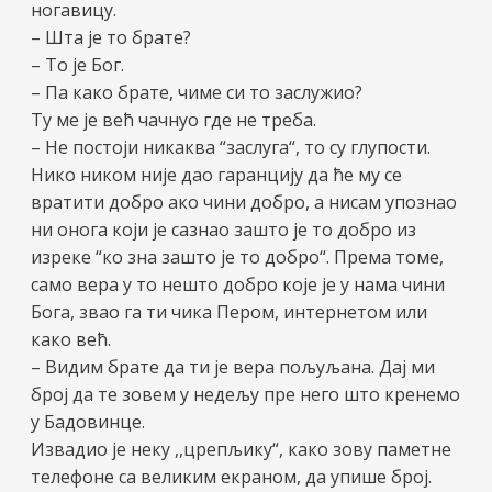
ногавицу.
– Шта је то брате?
– То је Бог.
– Па како брате, чиме си то заслужио?
Ту ме је већ чачнуо где не треба.
– Не постоји никаква “заслуга“, то су глупости.
Нико ником није дао гаранцију да ће му се
вратити добро ако чини добро, а нисам упознао
ни онога који је сазнао зашто је то добро из
изреке “ко зна зашто је то добро“. Према томе,
само вера у то нешто добро које је у нама чини
Бога, звао га ти чика Пером, интернетом или
како већ.
– Видим брате да ти је вера пољуљана. Дај ми
број да те зовем у недељу пре него што кренемо
у Бадовинце.
Извадио је неку ,,црепљику“, како зову паметне
телефоне са великим екраном, да упише број.