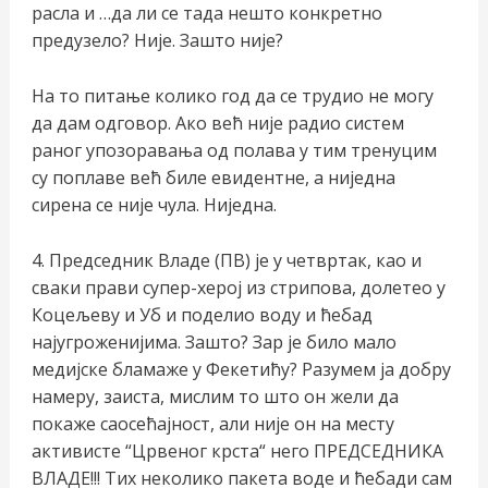
расла и …да ли се тада нешто конкретно
предузело? Није. Зашто није?
На то питање колико год да се трудио не могу
да дам одговор. Ако већ није радио систем
раног упозоравања од полава у тим тренуцим
су поплаве већ биле евидентне, а ниједна
сирена се није чула. Ниједна.
4. Председник Владе (ПВ) је у четвртак, као и
сваки прави супер-херој из стрипова, долетео у
Коцељеву и Уб и поделио воду и ћебад
најугроженијима. Зашто? Зар је било мало
медијске бламаже у Фекетићу? Разумем ја добру
намеру, заиста, мислим то што он жели да
покаже саосећајност, али није он на месту
активисте “Црвеног крста“ него ПРЕДСЕДНИКА
ВЛАДЕ!!! Тих неколико пакета воде и ћебади сам