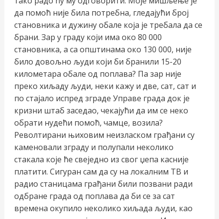
тако радо ћу му одговорити. Моје мишљење је
да помоћ није била потребна, гледајући број
становника и дужину обале која је требала да се
брани. Зар у граду који има око 80 000
становника, а са општинама око 130 000, није
било довољно људи који би бранили 15-20
километара обале од поплава? Па зар није
преко хиљаду људи, неки кажу и две, сат, сат и
по стајало испред зграде Управе града док је
кризни штаб заседао, чекајући да им се неко
обрати нудећи помоћ, чамце, возила?
Револтирани њиховим неизласком грађани су
каменовали зграду и полупали неколико
стакала које ће свеједно из свог џепа касније
платити. Сигуран сам да су на локалним ТВ и
радио станицама грађани били позвани ради
одбране града од поплава да би се за сат
времена окупило неколико хиљада људи, као