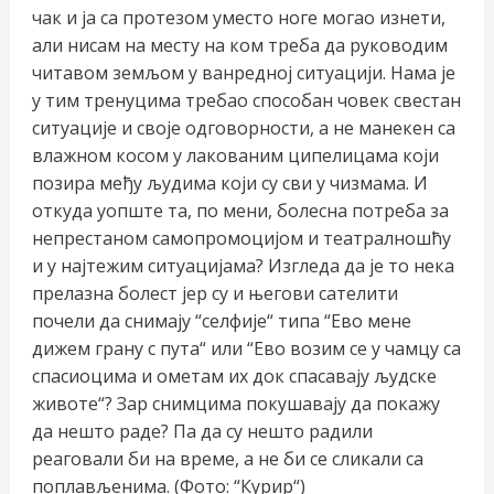
чак и ја са протезом уместо ноге могао изнети,
али нисам на месту на ком треба да руководим
читавом земљом у ванредној ситуацији. Нама је
у тим тренуцима требао способан човек свестан
ситуације и своје одговорности, а не манекен са
влажном косом у лакованим ципелицама који
позира међу људима који су сви у чизмама. И
откуда уопште та, по мени, болесна потреба за
непрестаном самопромоцијом и театралношћу
и у најтежим ситуацијама? Изгледа да је то нека
прелазна болест јер су и његови сателити
почели да снимају “селфије“ типа “Ево мене
дижем грану с пута“ или “Ево возим се у чамцу са
спасиоцима и ометам их док спасавају људске
животе“? Зар снимцима покушавају да покажу
да нешто раде? Па да су нешто радили
реаговали би на време, а не би се сликали са
поплављенима. (Фото: “Курир“)