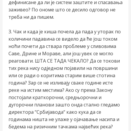
дефинисане да ли је систем заштите и спасавања
заживео? По ономе што се десило одговор не
треба ни да пишем.
3. Чак и када је киша почела да пада у уторак по
количини падавина се видело да ће још током
ноћи почети да ствара проблеме у сливовима
Саве, Дрине и Мораве, али још увек се могло
реаговати. ШТА СЕ ТАДА ЧЕКАЛО? Да се токови
тих река нису одједном појавили на површини
или се ради о коритима старим више стотина
година? Зар се не изливају сваке године исте
реке на истим местима? Ако су према Закону
постојали краткорочни, средњорочни и
дугорочни планови зашто онда стално гледамо
директора “Србијавода“ како кука да се
годинама ништа не улаже у ојачавање насипа и
бедема на ризичним тачкама највећих река?