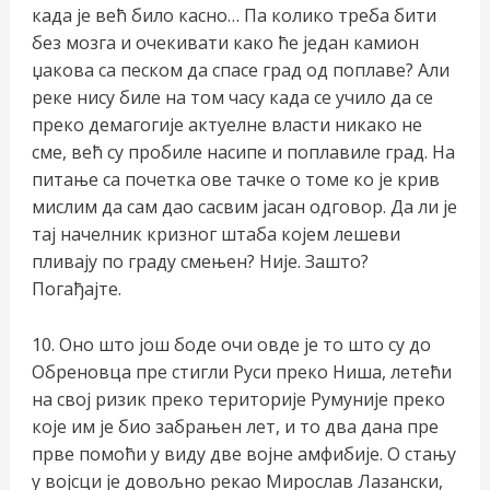
када је већ било касно… Па колико треба бити
без мозга и очекивати како ће један камион
џакова са песком да спасе град од поплаве? Али
реке нису биле на том часу када се учило да се
преко демагогије актуелне власти никако не
сме, већ су пробиле насипе и поплавиле град. На
питање са почетка ове тачке о томе ко је крив
мислим да сам дао сасвим јасан одговор. Да ли је
тај начелник кризног штаба којем лешеви
пливају по граду смењен? Није. Зашто?
Погађајте.
10. Оно што још боде очи овде је то што су до
Обреновца пре стигли Руси преко Ниша, летећи
на свој ризик преко територије Румуније преко
које им је био забрањен лет, и то два дана пре
прве помоћи у виду две војне амфибије. О стању
у војсци је довољно рекао Мирослав Лазански,