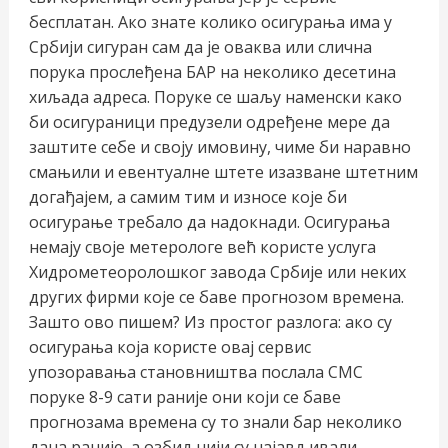
бесплатан. Ако знате колико осигурања има у
Србији сигуран сам да је оваква или слична
порука прослеђена БАР на неколико десетина
хиљада адреса. Поруке се шаљу наменски како
би осигураници предузели одређене мере да
заштите себе и своју имовину, чиме би наравно
смањили и евентуалне штете изазване штетним
догађајем, а самим тим и износе које би
осигурање требало да надокнади. Осигурања
немају своје метерологе већ користе услуга
Хидрометеоролошког завода Србије или неких
других фирми које се баве прогнозом времена.
Зашто ово пишем? Из простог разлога: ако су
осигурања која користе овај сервис
упозоравања становништва послала СМС
поруке 8-9 сати раније они који се баве
прогнозама времена су то знали бар неколико
дана раније, а озбиљнији су најављивали