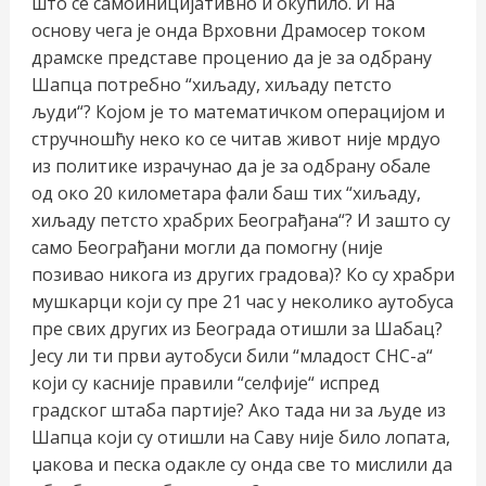
што се самоиницијативно и окупило. И на
основу чега је онда Врховни Драмосер током
драмске представе проценио да је за одбрану
Шапца потребно “хиљаду, хиљаду петсто
људи“? Којом је то математичком операцијом и
стручношћу неко ко се читав живот није мрдуо
из политике израчунао да је за одбрану обале
од око 20 километара фали баш тих “хиљаду,
хиљаду петсто храбрих Београђана“? И зашто су
само Београђани могли да помогну (није
позивао никога из других градова)? Ко су храбри
мушкарци који су пре 21 час у неколико аутобуса
пре свих других из Београда отишли за Шабац?
Јесу ли ти први аутобуси били “младост СНС-а“
који су касније правили “селфије“ испред
градског штаба партије? Ако тада ни за људе из
Шапца који су отишли на Саву није било лопата,
џакова и песка одакле су онда све то мислили да