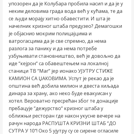
упозорен да је Колубара пробила насип и да је у
неким деловима града вода већ у кућама, те да
се људи морају хитно обавестити. И шта је
начелник кризног штаба предузео? Демагошки
је објаснио мокрим полицајцима и
ватрогасцима да је све спремно, да нема
разлога за панику и да нема потребе
узбуњивати становништво, већ је довољно да
иде “кејрон“ са обавештењем на локалној
станици ТВ “Маг“ јер ионако УЈУТРУ СТИЖЕ
КАМИОН СА ЏАКОВИМА. Успут је рекао да је
општина већ добила милион и двеста хиљада
динара за храну, ако неко буде евакуисан у
хотел. Вероватно пресрећан због те донације
пребацује “дежурство“ кризног штаба у
оближњи ресторан где након укусне вечере на
рачун народа РАСПУШТА КРИЗНИ ШТАБ “ДО
СУТРА У 10“! Око 5 ујутру су се сирене огласиле