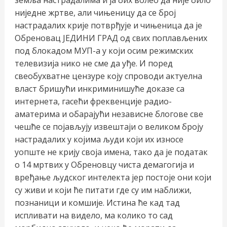
ниједне жртве, али чињеницу да се број
настрадалих крије потврђује и чињеница да је
Обреновац ЈЕДИНИ ГРАД од свих поплављених
под блокадом МУП-а у који осим режимских
телевизија нико не сме да уђе. И поред
свеобухватне цензуре коју спроводи актуелна
власт бришући инкриминишуће доказе са
интернета, гасећи фреквенције радио-
аматерима и обарајући независне блогове све
чешће се појављују извештаји о великом броју
настрадалих у којима људи који их износе
уопште не крију своја имена, тако да је податак
о 14 мртвих у Обреновцу чиста демагогија и
вређање људског интелекта јер постоје они који
су живи и који ће питати где су им наближи,
познаници и комшије. Истина ће кад тад
испливати на видело, ма колико то сад