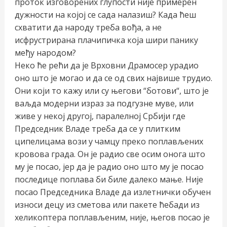
проток изговорених глупости није примерен
дужности на којој се сада налазиш? Када ћеш
схватити да народу треба вођа, а не
исфрустрирана плачипичка која шири панику
међу народом?
Неко ће рећи да је Врховни Драмосер урадио
оно што је могао и да се од свих највише трудио.
Они који то кажу или су његови “ботови“, што је
ваљда модерни израз за подгузне муве, или
живе у некој другој, паралелној Србији где
Председник Владе треба да се у плитким
ципелицама вози у чамцу преко поплављених
кровова града. Он је радио све осим онога што
му је посао, јер да је радио оно што му је посао
последице поплава би биле далеко мање. Није
посао Председника Владе да излетнички обучен
износи децу из сметова или пакете ћебади из
хеликоптера поплављеним, није, његов посао је