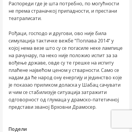
Распореди где је шта потребно, по могућности
не према страначкој припадности, и престани
театралисати.
Рођаци, господо и другови, ово није била
симулација тактичке вежбе “Поплава 2014“ у
којој нема везе што су се погасиле неке лампице
на рачунару, па неко није положио испит за за
вођење државе, овде су те грешке на испиту
плаћене највећом ценом у стварности. Само се
надам да ће народ ону енергију и јединство које
је показао приликом доласка у Шабац сачувати
и чим се стабилизује ситуација затражити
одговорност од глумаца у драмско-патетичној
представи званој Врховни Драмосер.
Подели