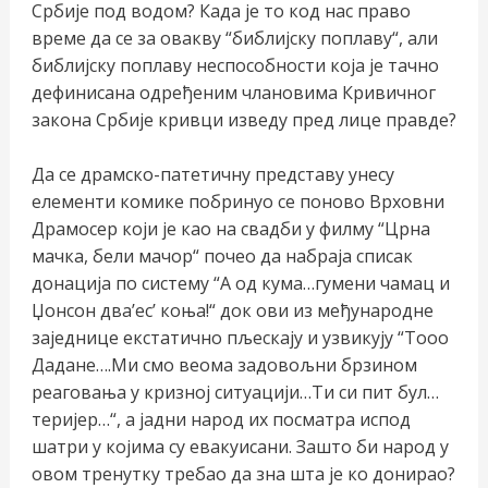
Србије под водом? Када је то код нас право
време да се за овакву “библијску поплаву“, али
библијску поплаву неспособности која је тачно
дефинисана одређеним члановима Кривичног
закона Србије кривци изведу пред лице правде?
Да се драмско-патетичну представу унесу
елементи комике побринуо се поново Врховни
Драмосер који је као на свадби у филму “Црна
мачка, бели мачор“ почео да набраја списак
донација по систему “А од кума…гумени чамац и
Џонсон два’ес’ коња!“ док ови из међународне
заједнице екстатично пљескају и узвикују “Тооо
Дадане….Ми смо веома задовољни брзином
реаговања у кризној ситуацији…Ти си пит бул…
теријер…“, а јадни народ их посматра испод
шатри у којима су евакуисани. Зашто би народ у
овом тренутку требао да зна шта је ко донирао?