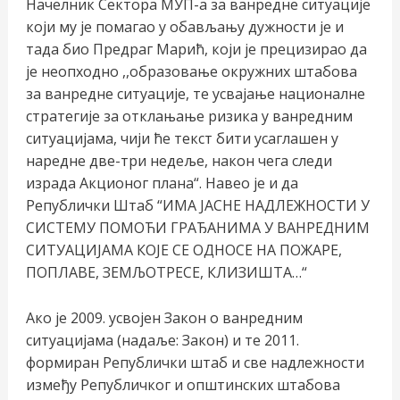
Начелник Сектора МУП-а за ванредне ситуације
који му је помагао у обављању дужности је и
тада био Предраг Марић, који је прецизирао да
је неопходно ,,образовање окружних штабова
за ванредне ситуације, те усвајање националне
стратегије за отклањање ризика у ванредним
ситуацијама, чији ће текст бити усаглашен у
наредне две-три недеље, након чега следи
израда Акционог плана“. Навео је и да
Републички Штаб “ИМА ЈАСНЕ НАДЛЕЖНОСТИ У
СИСТЕМУ ПОМОЋИ ГРАЂАНИМА У ВАНРЕДНИМ
СИТУАЦИЈАМА КОЈЕ СЕ ОДНОСЕ НА ПОЖАРЕ,
ПОПЛАВЕ, ЗЕМЉОТРЕСЕ, КЛИЗИШТА…“
Ако је 2009. усвојен Закон о ванредним
ситуацијама (надаље: Закон) и те 2011.
формиран Републички штаб и све надлежности
између Републичког и општинских штабова