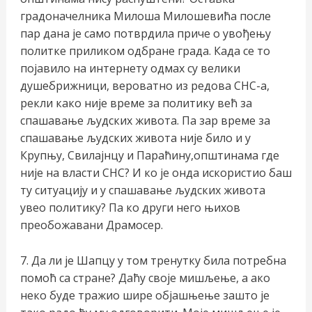
градоначелника Милоша Милошевића после
пар дана је само потврдила приче о увођењу
политке приликом одбране града. Када се то
појавило на интернету одмах су велики
душебрижници, вероватно из редова СНС-а,
рекли како није време за политику већ за
спашавање људских живота. Па зар време за
спашавање људских живота није било и у
Крупњу, Свилајнцу и Параћину,општинама где
није на власти СНС? И ко је онда искористио баш
ту ситуацију и у спашавање људских живота
увео политику? Па ко други него њихов
преобожавани Драмосер.
7. Да ли је Шапцу у том тренутку била потребна
помоћ са стране? Даћу своје мишљење, а ако
неко буде тражио шире објашњење зашто је