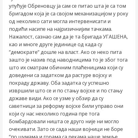
упућује Обреновцу ја сам се питао шта је са том
бригадом која је са својом механизацијом у року
од неколико сати могла интервенисати и
подићи насипе на најризичнијим тачкама.
Нажалост, сазнао сам да је та бригада УГАШЕНА,
као и многе друге јединице од када су
“демократе“ дошле на власт. Ако се неко пита
зашто је назив под наводницима то је због тога
што их сматрам обичним плаћеницима који су
доведени са задатком да растуре војску и
покраду државу. Оба задатка су успешно
извршили што се и по стању војске и по стању
државе види. Ако се узме у обзир да су
саветници за реформу војске били управо они
који су нас неколико година пре тога
бомбардовали ништа се друго није ни могло
очекивати. Зато се сада наши војници не боре
“по шумама и горама са рекама наше земље