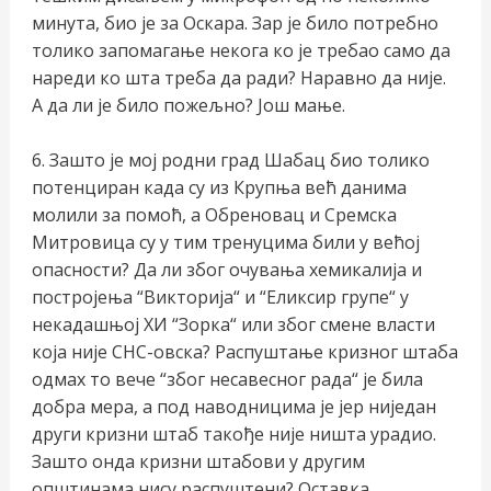
минута, био је за Оскара. Зар је било потребно
толико запомагање некога ко је требао само да
нареди ко шта треба да ради? Наравно да није.
А да ли је било пожељно? Још мање.
6. Зашто је мој родни град Шабац био толико
потенциран када су из Крупња већ данима
молили за помоћ, а Обреновац и Сремска
Митровица су у тим тренуцима били у већој
опасности? Да ли због очувања хемикалија и
постројења “Викторија“ и “Еликсир групе“ у
некадашњој ХИ “Зорка“ или због смене власти
која није СНС-овска? Распуштање кризног штаба
одмах то вече “због несавесног рада“ је била
добра мера, а под наводницима је јер ниједан
други кризни штаб такође није ништа урадио.
Зашто онда кризни штабови у другим
општинама нису распуштени? Оставка