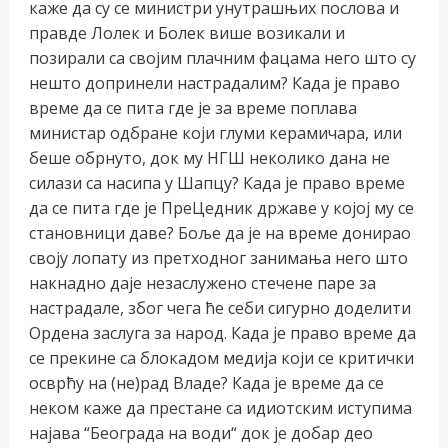
каже да су се министри унутрашњих послова и
правде Лолек и Болек више возикали и
позирали са својим плачним фацама него што су
нешто допринели настрадалим? Када је право
време да се пита где је за време поплава
министар одбране који глуми керамичара, или
беше обрнуто, док му НГШ неколико дана не
силази са насипа у Шапцу? Када је право време
да се пита где је ПреЦедник државе у којој му се
становници даве? Боље да је на време донирао
своју лопату из претходног занимања него што
накнадно даје незаслужено стечене паре за
настрадале, због чега ће себи сигурно доделити
Ордена заслуга за народ. Када је право време да
се прекине са блокадом медија који се критички
осврћу на (не)рад Владе? Када је време да се
неком каже да престане са идиотским иступима
најава “Београда на води“ док је добар део