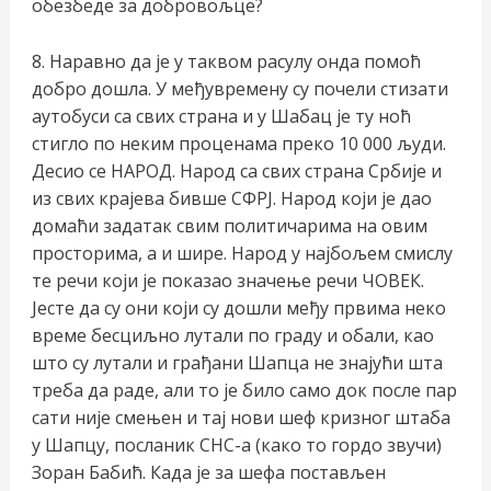
обезбеде за добровољце?
8. Наравно да је у таквом расулу онда помоћ
добро дошла. У међувремену су почели стизати
аутобуси са свих страна и у Шабац је ту ноћ
стигло по неким проценама преко 10 000 људи.
Десио се НАРОД. Народ са свих страна Србије и
из свих крајева бивше СФРЈ. Народ који је дао
домаћи задатак свим политичарима на овим
просторима, а и шире. Народ у најбољем смислу
те речи који је показао значење речи ЧОВЕК.
Јесте да су они који су дошли међу првима неко
време бесциљно лутали по граду и обали, као
што су лутали и грађани Шапца не знајући шта
треба да раде, али то је било само док после пар
сати није смењен и тај нови шеф кризног штаба
у Шапцу, посланик СНС-а (како то гордо звучи)
Зоран Бабић. Када је за шефа постављен