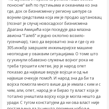
поносне“ већ по пустињама и океанима ко зна
где, док се бизнисмени у региону шепуре са
војним средствима која им је продао шутановац
(познат је случај новосадског бизнисмена
Драгана Амиџића који поседује два млазна
авиона “Галеб“ и једно оклопно возило-
гусеничар), тако да вероватно зна и где су из
305.инжбр завршиле инжињеријске машине
неопходне у оваквим ситуацијама. О томе што
су укинули обавезно служење војног рока не
треба трошити клетве, јер је народ опет
показао да највише верује војсци и од ње
највише очекује помоћ. И народ зна да би та
војска помогла много више да је имала с ким и с
чим, али, опет, народ је и бирао ту власт која је
тотално уништила војску која је могла нешто да
уради. С тугом констатујем да ни ова власт није
постављена да ту нешто промени набоље,