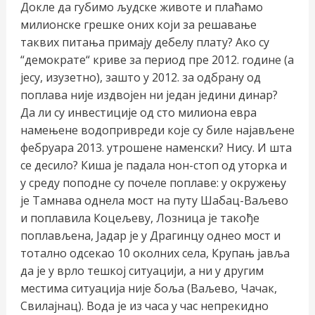
Докле да губимо људске животе и плаћамо
милионске грешке оних који за решавање
таквих питања примају дебелу плату? Ако су
“демократе“ криве за период пре 2012. године (а
јесу, изузетно), зашто у 2012. за одбрану од
поплава није издвојен ни један једини динар?
Да ли су инвестиције од сто милиона евра
намењене водопривреди које су биле најављене
фебруара 2013. утрошене наменски? Нису. И шта
се десило? Киша је падала нон-стоп од уторка и
у среду поподне су почеле поплаве: у окружењу
је Тамнава однела мост на путу Шабац-Ваљево
и поплавила Коцељеву, Лозница је такође
поплављена, Јадар је у Драгинцу однео мост и
тотално одсекао 10 околних села, Крупањ јавља
да је у врло тешкој ситуацији, а ни у другим
местима ситуација није боља (Ваљево, Чачак,
Свилајнац). Вода је из часа у час непрекидно