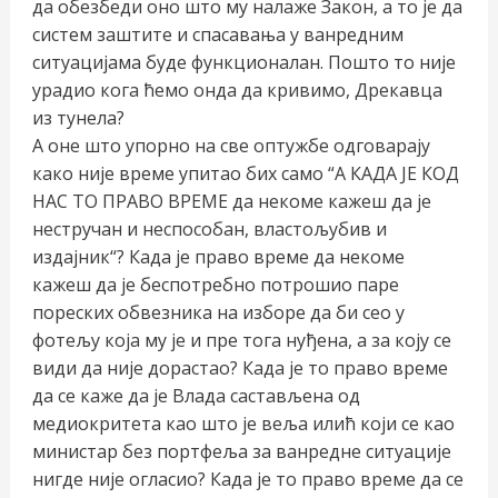
да обезбеди оно што му налаже Закон, а то је да
систем заштите и спасавања у ванредним
ситуацијама буде функционалан. Пошто то није
урадио кога ћемо онда да кривимо, Дрекавца
из тунела?
А оне што упорно на све оптужбе одговарају
како није време упитао бих само “А КАДА ЈЕ КОД
НАС ТО ПРАВО ВРЕМЕ да некоме кажеш да је
нестручан и неспособан, властољубив и
издајник“? Када је право време да некоме
кажеш да је беспотребно потрошио паре
пореских обвезника на изборе да би сео у
фотељу која му је и пре тога нуђена, а за коју се
види да није дорастао? Када је то право време
да се каже да је Влада састављена од
медиокритета као што је веља илић који се као
министар без портфеља за ванредне ситуације
нигде није огласио? Када је то право време да се