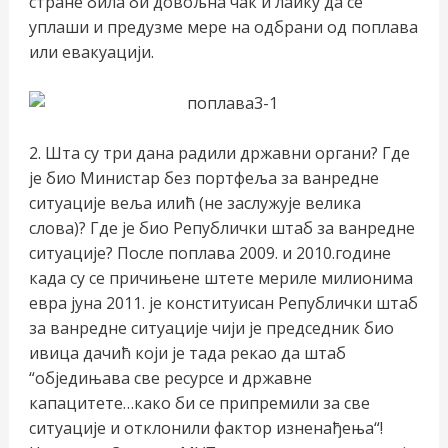
стране била би довољна чак и лаику да се
уплаши и предузме мере на одбрани од поплава
или евакуацији.
2. Шта су три дана радили државни органи? Где
је био Министар без портфеља за ванредне
ситуације веља илић (не заслужује велика
слова)? Где је био Републички штаб за ванредне
ситуације? После поплава 2009. и 2010.године
када су се причињене штете мериле милионима
евра јуна 2011. је конституисан Републички штаб
за ванредне ситуације чији је председник био
ивица дачић који је тада рекао да штаб
“обједињава све ресурсе и државне
капацитете…како би се припремили за све
ситуације и отклонили фактор изненађења“!