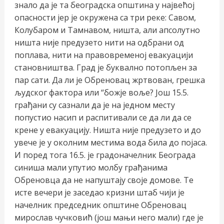
знало да је та београдска општина у највећој
опасности јер је окружена са три реке: Савом,
Колубаром и Тамнавом, ништа, али апсолутно
ништа није предузето нити на одбрани од
поплава, нити на правовременој евакуацији
становништва. Град је буквално потопљен за
пар сати. Да ли је Обреновац жртвован, грешка
људског фактора или “божје воље? Још 15.5.
грађани су сазнали да је на једном месту
попустио насип и распитивали се да ли да се
крене у евакуацију. Ништа није предузето и до
увече је у околним местима вода била до појаса.
И поред тога 16.5. је градоначелник Београда
синиша мали упутио молбу грађанима
Обреновца да не напуштају своје домове. Те
исте вечери је заседао кризни штаб чији је
начелник председник општине Обреновац
мирослав чучковић (још мањи него мали) где је