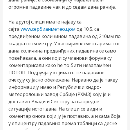
огромне падавине чак и до седам дана раније.
На другој слици имате најаву са
сајта
www.сербианметео.цом
од 10.5. са
предвиђеном количином падавина од 210мм по
квадратном метру. У каснијим коментарима тог
дана количина предвиђених падавина се само
повећавала, а они који су чланови форума су
коментарисали како ће то бити незапамћен
ПОТОП. Подручја у којима се те падавине
очекују су јасно обележена. Наравно да је такву
информацију имао и Републички хидро-
метеоролошки завод Србије (РХМЗ) коју је и
доставио Влади и Сектору за ванредне
ситуације истог дана. На слици се види и
коментар онога који ју је поставио, а и сама боја
у епицентру падавина према таблици са десне