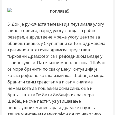
5. Док је ружичаста телевизија пеузимала улогу
јавног сервиса, народ улогу фонда за робне
резерве, а друштвене мреже улогу центра за
обавештавање, у Скупштини се 16.5. одржавала
трагично-патетична драмска представа
“Врховни Драмосер“ са Председником Владе у
главној улози. Патетични монолог типа “Шабац
се мора бранити по сваку цену…ситуација је
катастрофално катаклизмичка…Шабац се мора
бранити свим средствима и свим снагама…
немам кога да пошаљем осим сина, оца и
брата…штета ће бити библијских размера…
Шабац не сме пасти“, уз утишавање
непослушних министара и драмске паузе са
тешким дисањем у микрофон од по неколико