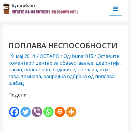
Пређи
на
Main
садржај
Menu
ПОПЛАВА НЕСПОСОБНОСТИ
19. мај 2014.
/
ОСТАЛО
/ Од:
bunar015
/
Оставите
коментар
/
центар за обавеставање
,
цеврнтија
,
насип
,
обреновац
,
падавине
,
поплава
,
рхмз
,
сава
,
тамнава
,
ванредна одбрана од поплава
,
чи/
шабац
учи
Подели
рник