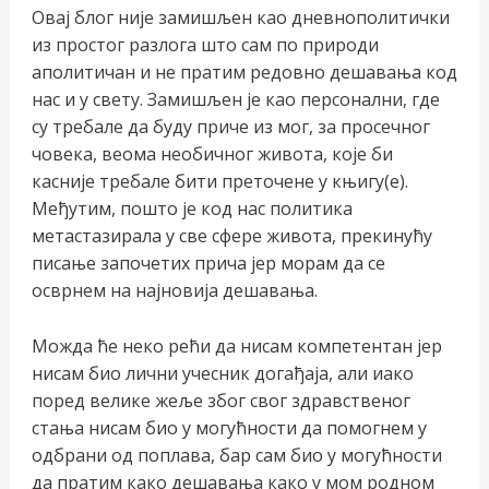
Овај блог није замишљен као дневнополитички
из простог разлога што сам по природи
аполитичан и не пратим редовно дешавања код
нас и у свету. Замишљен је као персонални, где
су требале да буду приче из мог, за просечног
човека, веома необичног живота, које би
касније требале бити преточене у књигу(е).
Међутим, пошто је код нас политика
метастазирала у све сфере живота, прекинућу
чи/
писање започетих прича јер морам да се
осврнем на најновија дешавања.
учи
Можда ће неко рећи да нисам компетентан јер
рник
нисам био лични учесник догађаја, али иако
поред велике жеље због свог здравственог
стања нисам био у могућности да помогнем у
одбрани од поплава, бар сам био у могућности
да пратим како дешавања како у мом родном