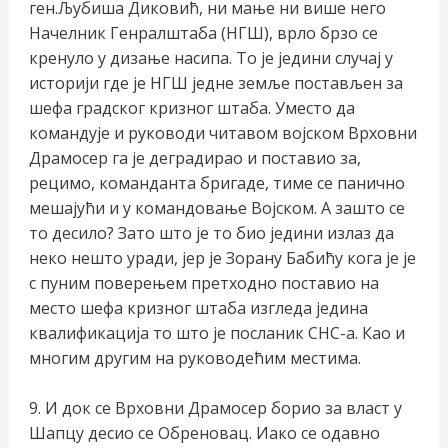
ген.Љубиша Диковић, ни мање ни више него
Начелник Генралштаба (НГШ), врло брзо се
кренуло у дизање насипа. То је једини случај у
историји где је НГШ једне земље постављен за
шефа градског кризног штаба. Уместо да
командује и руководи читавом војском Врховни
Драмосер га је деградирао и поставио за,
рецимо, команданта бригаде, тиме се панично
мешајући и у командовање Војском. А зашто се
то десило? Зато што је то био једини излаз да
неко нешто уради, јер је Зорану Бабићу кога је је
с пуним поверењем претходно поставио на
место шефа кризног штаба изгледа једина
квалификација то што је посланик СНС-а. Као и
многим другим на руководећим местима.
9. И док се Врховни Драмосер борио за власт у
Шапцу десио се Обреновац. Иако се одавно