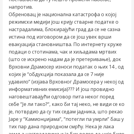
напротив.
Обреновац је национална катастрофа о којој
режимски медији још крију стварне податке о
настрадалима, блокирајући град да се не сазна
истина под изговором да се још увек врши
евакуација становништва. По интернету круже
подаци о стотинама, чак и хиљадама мртвих
(што се искрено надам да је претеривање), док
Врховни Драмосер износи податак о њих 14 , од
којих је “обдукција показала да се 7 није
удавило“ (изјава Врховног Драмосера у некој од
информативних емисија)??? И још провидно
наговештавајући одговор пита неког поред
себе “Је ли тако?“, како би тај неко, не види се ко
је, потврдио да су тих седам јадника, што рекао
Јаре у “Камионџијама“, “потегли па умрли“ баш у
тих пар дана природном смрћу. Нека је лака
земља настрадалима и ја бих волео да није било