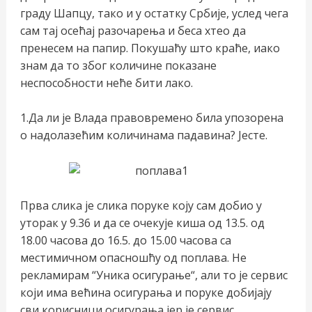
граду Шапцу, тако и у остатку Србије, услед чега
сам тај осећај разочарења и беса хтео да
пренесем на папир. Покушаћу што краће, иако
знам да то због количине показане
неспособности неће бити лако.
1.Да ли је Влада правовремено била упозорена
о надолазећим количинама падавина? Јесте.
Прва слика је слика поруке коју сам добио у
уторак у 9.36 и да се очекује киша од 13.5. од
18.00 часова до 16.5. до 15.00 часова са
местимичном опасношћу од поплава. Не
рекламирам “Уника осигурање“, али то је сервис
који има већина осигурања и поруке добијају
сви корисници осигурања јер је сервис