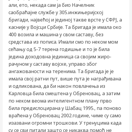
али, ето, некада сам ја био Начелник
саобраћајне службе у 305.инжињеријској
бригади, највећој и јединој такве врсте у СФРЈ, а
касније у Војсци Србије. Та бригада је имала око
400 возила и машина у свом саставу, без
средстава из пописа. Имали смо по неком мом
сећању од 5-7 терена годишње и то је била
једина доходовна јединица са својим жиро-
рачуном у саставу војске, управо због
ангажованости на теренима. Та бригада је је
имала свој ратни пут, више пута је награђивана
и одликована, да би након повлачења из
Карловца била смештена у Обреновац, а затим
по неком веома интелигентном плану прво
била предислоцирана у Шабац 1995., па поново
враћена у Обреновац 2002.године, чиме су само
изазвани огромни трошкови. У тренуцима када
су се сви питали зашто се никаква помоћ не