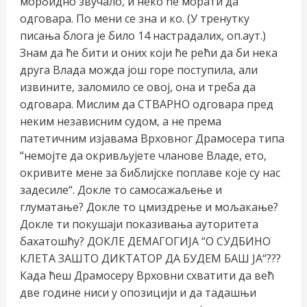
морбидно звучало, и неко ће морати да
одговара. По мени се зна и ко. (У тренутку
писања блога је било 14 настрадалих, оп.аут.)
Знам да ће бити и оних који ће рећи да би нека
друга Влада можда још горе поступила, али
извините, заломило се овој, она и треба да
одговара. Мислим да СТВАРНО одговара пред
неким независним судом, а не према
патетичним изјавама Врховног Драмосера типа
“немојте да окривљујете чланове Владе, ето,
окривите мене за библијске поплаве које су нас
задесиле“. Докле то самосажаљење и
глуматање? Докле то цмиздрење и мољакање?
Докле ти покушаји показивања ауторитета
бахатошћу? ДОКЛЕ ДЕМАГОГИЈА “О СУДБИНО
КЛЕТА ЗАШТО ДИКТАТОР ДА БУДЕМ БАШ ЈА“???
Када ћеш Драмосеру Врховни схватити да већ
две године ниси у опозицији и да тадашњи