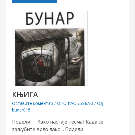
КЊИГА
Оставите коментар
/
ОНО КАО ЉУБАВ
/ Од:
bunar015
Подели Како настаје песма? Када се
заљубите врло лако… Подели