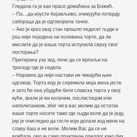
Гледала га је као прасе домаћина за Божић.
– Па…да
-изусти бојажљиво, очекујући потврду
сабораца да је одговорила тачно.
– Ако је кроз овај стан прошло педесет људи и
још није поједена ни половина торте, да ли
мислите да је ваша торта испунила сврху свог
постојања?
Притерана уза зид, поче да се врпољи на
троседу где је седела.
– Наравно да није-настави не чекајући њен
одговор. Торта коју је спремила моја жена јесте
и зато ће она убудуће бити славска торта у овој
кући, звали је ви колачем, посластицом или
наполитанком, због чега вас молим да остатак
ваше торте носите тамо где људи воле да је једу,
јер је очигледно да гости који долазе код мене на
славу баш и не воле. Молим Вас да се не
вређате, ово је само практичан предлог како бих