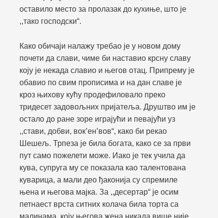
оставило место за пролазак до кухиње, што је
,,тако господски“.
Како обичаји налажу требао је у новом дому
почети да слави, чиме би наставио крсну славу
коју је некада славио и његов отац. Припрему је
обавио по свим прописима и на дан славе је
кроз њихову кућу продефиловало преко
тридесет задовољних пријатеља. Друштво им је
остало до ране зоре играјући и певајући уз
,,стави, добви, вок’ен’вов“, како би рекао
Шешељ. Трпеза је била богата, како се за први
пут само пожелети може. Иако је тек учила да
кува, супруга му се показала као талентована
куварица, а мали део ђаконија су спремиле
њена и његова мајка. За ,,десертар“ је осим
петнаест врста ситних колача била торта са
малинама, коју његова жена никада више није