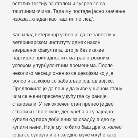
осталих гостију за столом и сусрео се са
таштиним очима. Тада му постаде јасно значење
израза ,,хладан као таштин поглед“.
Као млад ветеринар успео је да се запосли у
ветеринарском институту одмах након
завршеног факултета, што је без икакве
партијске припадности сматрао огромним
успехом у турбулентним временима. После
неколико месеци оженио се девојком коју је
волео и са којом се забављао још од војске.
Предложила је да почну да живе у њеном стану
чим се њени преселе у кућу где су раније
становали. У тек окречен стан пренео је део
ствари из своје куће, део уређаја су заједно
купили од пара добијених за свадбу, а део су
купили њени. Није му то било баш драго, желео
је да се супруга и он заједно муче и куће како