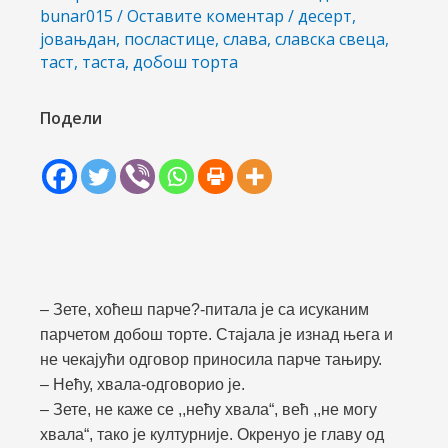
bunar015
/
Оставите коментар
/
десерт
,
јовањдан
,
посластице
,
слава
,
славска свеца
,
таст
,
таста
,
добош торта
Подели
чи/
учи
– Зете, хоћеш парче?
-питала је са исуканим
рник
парчетом добош торте. Стајала је изнад њега и
не чекајући одговор приносила парче тањиру.
– Нећу, хвала-одговорио је.
– Зете, не каже се ,,нећу хвала“, већ ,,не могу
хвала“, тако је културније. Окренуо је главу од