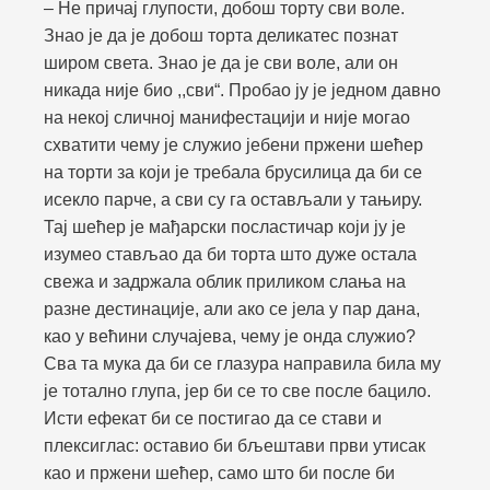
– Не причај глупости, добош торту сви воле.
Знао је да је добош торта деликатес познат
широм света. Знао је да је сви воле, али он
никада није био ,,сви“. Пробао ју је једном давно
на некој сличној манифестацији и није могао
схватити чему је служио јебени пржени шећер
на торти за који је требала брусилица да би се
исекло парче, а сви су га остављали у тањиру.
Тај шећер је мађарски посластичар који ју је
изумео стављао да би торта што дуже остала
свежа и задржала облик приликом слања на
разне дестинације, али ако се јела у пар дана,
као у већини случајева, чему је онда служио?
Сва та мука да би се глазура направила била му
је тотално глупа, јер би се то све после бацило.
Исти ефекат би се постигао да се стави и
плексиглас: оставио би бљештави први утисак
као и пржени шећер, само што би после би