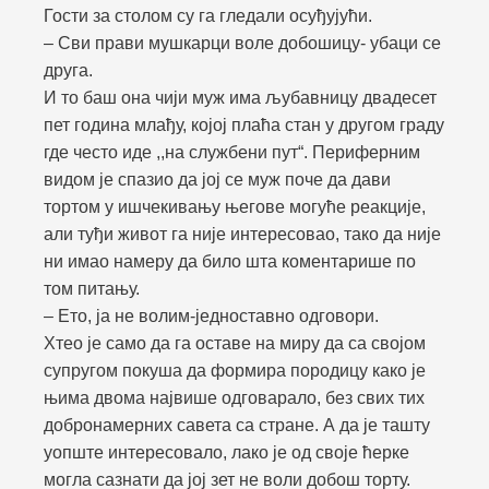
Гости за столом су га гледали осуђујући.
– Сви прави мушкарци воле добошицу- убаци се
друга.
И то баш она чији муж има љубавницу двадесет
пет година млађу, којој плаћа стан у другом граду
где често иде ,,на службени пут“. Периферним
видом је спазио да јој се муж поче да дави
тортом у ишчекивању његове могуће реакције,
али туђи живот га није интересовао, тако да није
ни имао намеру да било шта коментарише по
том питању.
– Ето, ја не волим-једноставно одговори.
Хтео је само да га оставе на миру да са својом
супругом покуша да формира породицу како је
њима двома највише одговарало, без свих тих
добронамерних савета са стране. А да је ташту
уопште интересовало, лако је од своје ћерке
могла сазнати да јој зет не воли добош торту.