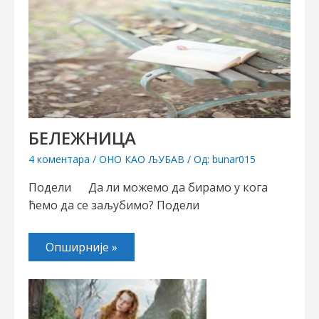
БЕЛЕЖНИЦА
4 коментара
/
ОНО КАО ЉУБАВ
/ Од:
bunar015
Подели Да ли можемо да бирамо у кога
ћемо да се заљубимо? Подели
Опширније »