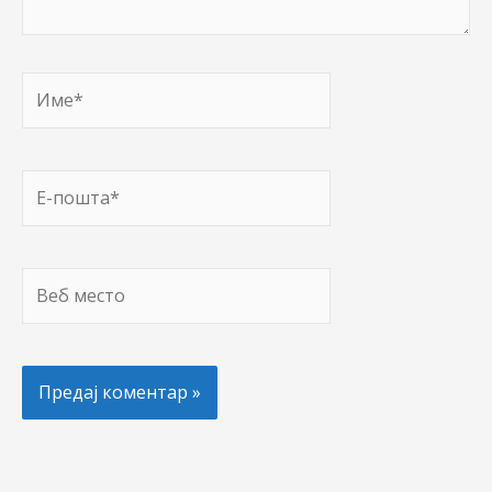
Име*
Е-
пошта*
Веб
место