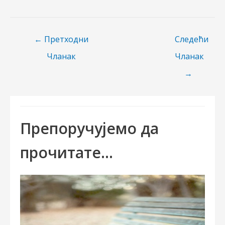
Пост
←
Претходни
Следећи
навигатион
Чланак
Чланак
→
Препоручујемо да
прочитате...