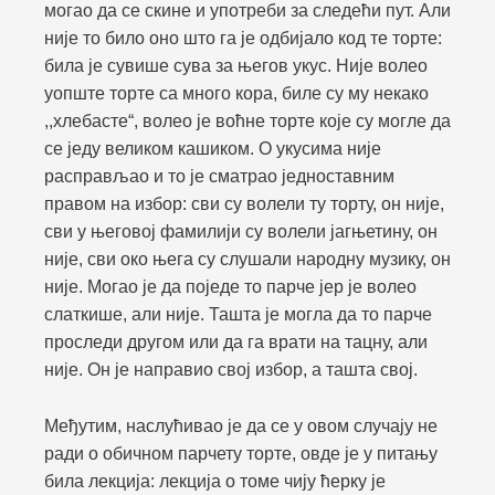
могао да се скине и употреби за следећи пут. Али
није то било оно што га је одбијало код те торте:
била је сувише сува за његов укус. Није волео
уопште торте са много кора, биле су му некако
,,хлебасте“, волео је воћне торте које су могле да
се једу великом кашиком. О укусима није
расправљао и то је сматрао једноставним
правом на избор: сви су волели ту торту, он није,
сви у његовој фамилији су волели јагњетину, он
није, сви око њега су слушали народну музику, он
није. Могао је да поједе то парче јер је волео
слаткише, али није. Ташта је могла да то парче
проследи другом или да га врати на тацну, али
није. Он је направио свој избор, а ташта свој.
Међутим, наслућивао је да се у овом случају не
ради о обичном парчету торте, овде је у питању
била лекција: лекција о томе чију ћерку је