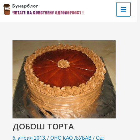
Пређи
на
Main
садржај
Menu
чи/
учи
рник
ДОБОШ ТОРТА
6. април 2013.
/
ОНО КАО ЉУБАВ
/ Од: