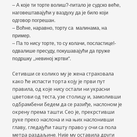
– А које ти торте волиш?-питало је судско веће,
наговештавајући у ваздуху да је било који
одговор погрешан.
– Воћне, наравно, торту са малинама, на
пример.
– Па то нису торте, то су колачи, посластице!-
одвалише пресуду, покушавајући да пруже
подршку ,,невиној жртви“.
Сетивши се колико му је жена страховала
како ће испасти торта коју је први пут
правила, од које нису остали ни украсни
цветови од теста, узе столицу и, замоливши
одбрамбени бедем да се разиђе, наслоном је
окрену према ташти. Сео је, прекрстивши
руке преко наслона и на њих наслонивши
главу, гледајући ташту право у очи са пола
метра раздаљине. Није му оставила други