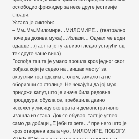
ослободио фрижидер за неке друге јестивије
ствари.
Устала је сиктећи:
– Мм..Мм..Миломире…МИЛОМИРЕ…(театрално
поче да дозива мужа)…Излази… Одмах ме води
одавде…(таст га је тугаљиво гледао устајући од
тек друге чаше вина)
Госпођа ташта је умало прошла кроз једног свог
рођака који је седео на ,,вишак месту“ за
округлим господским столом, замало га не
оборивши са столице. Не чекајући да јој муж
придржи капут, што је иначе била редовна
процедура, обукла се, пребацила давно
искежену лисицу око врата и демонстративно
изашла из стана. Док се обувао, таст је успео
само да добаци ,,Е јеби га зете…“ пре него што је
кроз отворена врата чуо ,,МИЛОМИРЕ, ПОБОГУ,
КРЕЋИ!“ Након што су се врата затворила за