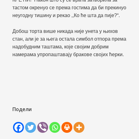
тастом окренуо се према гостима да би прекинуо
неугодну тишину и рекао ,,Ко ће шта да пије?“.
Добош торта више никада није унета у њихов
стан, али је за њега остала симбол отпора према
надобудним таштама, које својим добрим
намерама упропаштавају бракове својих ћерки.
Подели