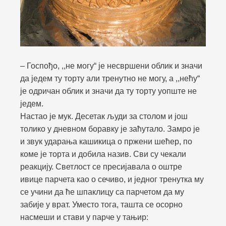
– Госпођо, ,,не могу“ је несвршени облик и значи
да једем ту торту али тренутно не могу, а ,,нећу“
је одричан облик и значи да ту торту уопште не
једем.
Настао је мук. Десетак људи за столом и још
толико у дневном боравку је заћутало. Замро је
и звук ударања кашикица о пржени шећер, по
коме је торта и добила назив. Сви су чекали
реакцију. Светлост се пресијавала о оштре
ивице парчета као о сечиво, и једног тренутка му
се учини да ће шпаклицу са парчетом да му
забије у врат. Уместо тога, ташта се осорно
насмеши и стави у парче у тањир: