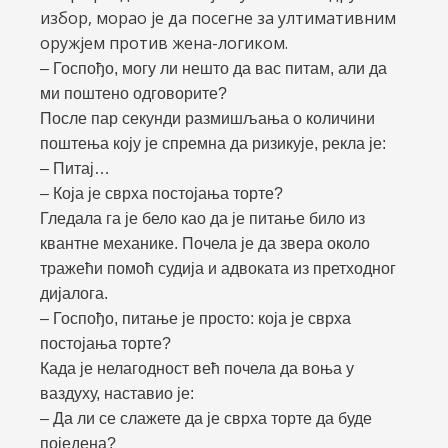
избор, морао је да посегне за ултимативним
оружјем против жена-логиком.
– Госпођо, могу ли нешто да вас питам, али да
ми поштено одговорите?
После пар секунди размишљања о количини
поштења коју је спремна да ризикује, рекла је:
– Питај…
– Која је сврха постојања торте?
Гледала га је бело као да је питање било из
квантне механике. Почела је да звера около
тражећи помоћ судија и адвоката из претходног
дијалога.
– Госпођо, питање је просто: која је сврха
постојања торте?
Када је нелагодност већ почела да воња у
ваздуху, наставио је:
– Да ли се слажете да је сврха торте да буде
поједена?