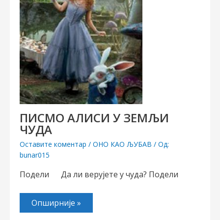
ПИСМО АЛИСИ У ЗЕМЉИ
ЧУДА
Оставите коментар
/
ОНО КАО ЉУБАВ
/ Од:
bunar015
Подели Да ли верујете у чуда? Подели
Опширније »