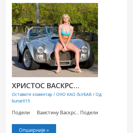
ХРИСТОС ВАСКРС…
Оставите коментар
/
ОНО КАО ЉУБАВ
/ Од:
bunar015
Подели Ваистину Васкрс… Подели
Опширније »