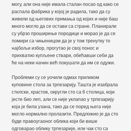
могу, али она није имала сталан посао од како се
распала фабрика у којој је радила, тако да су
живели од његових примања од којих и није баш
много могло да се остави са стране. Планирали
су убрзо проширење породице и морао је да се
помири са чињеницом да је у том тренутку то
најбољи избор, прогутао је свој понос и
прихватио купљене ствари, обећавши себи да
ће на неки начин већ покушати да им се одужи.
Проблеми су се уочили одмах приликом
куповине стола за трпезарију. Ташта је изабрала
стилски, храстов, округли сто са 6 столица, који
јесте био леп, али се није уклапао у трпезарију
која је била узана, тако да се поред њега није
могло нормално пролазити. Предложио је да сто
буде правоугаоног облика који би више
одговарао облику трпезарије, или чак сто са