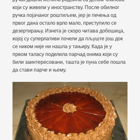
који су живели у иностранству. После обилног
ручка појачаног роштиљем, јер је печења од
првог дана остало врло мало, приступило се
дезертирању. Изнета је скоро читава добошица,
којој су суперлативи почели да пљуште још док
се ником није ни нашла у тањиру. Када је у
првом таласу поделила парчад онима који су
били заинтересовани, ташта је пуна себе пошла
да стави парче и њему.