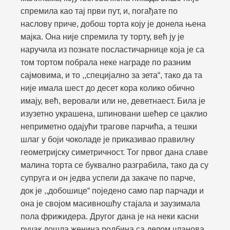
спремила као тај први пут, и, погађате по
наслову приче, добош торта коју је донела њена
мајка. Она није спремила ту торту, већ ју је
наручила из познате посластичарнице која је са
том тортом побрала неке награде по разним
сајмовима, и то ,,специјално за зета“, тако да та
није имала шест до десет кора колико обично
имају, већ, веровали или не, деветнаест. Била је
изузетно украшена, шпиновани шећер се цаклио
неприметно одајући трагове парчића, а тешки
шлаг у боји чоколаде је приказивао правилну
геометријску симетричност. Тог првог дана славе
малина торта се буквално разграбила, тако да су
супруга и он једва успели да закаче по парче,
док је ,,добошице“ поједено само пар парчади и
она је својом масивношћу стајала и заузимала
пола фрижидера. Другог дана је на неки касни
ручак дошла женина родбина са делом чланова