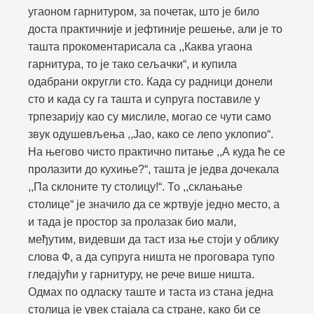
угаоном гарнитуром, за почетак, што је било
доста практичније и јефтиније решење, али је то
ташта прокоментарисала са ,,Каква угаона
гарнитура, то је тако сељачки“, и купила
одабрани округли сто. Када су радници донели
сто и када су га ташта и супруга поставиле у
трпезарију као су мислиле, могао се чути само
звук одушевљења ,,Јао, како се лепо уклопио“.
На његово чисто практично питање ,,А куда ће се
пролазити до кухиње?“, ташта је једва дочекала
,,Па склоните ту столицу!“. То ,,склањање
столице“ је значило да се жртвује једно место, а
и тада је простор за пролазак био мали,
међутим, видевши да таст иза ње стоји у облику
слова Ф, а да супруга ништа не проговара тупо
гледајући у гарнитуру, не рече више ништа.
Одмах по одласку таште и таста из стана једна
столица је увек стајала са стране, како би се