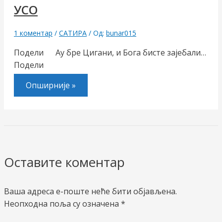
УСО
1 коментар
/
САТИРА
/ Од:
bunar015
Подели Ау бре Цигани, и Бога бисте зајебали…
Подели
Опширније »
Оставите коментар
Ваша адреса е-поште неће бити објављена.
Неопходна поља су означена
*