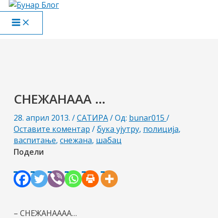
Пређи
на
Main
садржај
Menu
СНЕЖАНААА …
28. април 2013.
/
САТИРА
/ Од:
bunar015
/
Оставите коментар
/
бука ујутру
,
полиција
,
васпитање
,
снежана
,
шабац
Подели
– СНЕЖАНАААА…