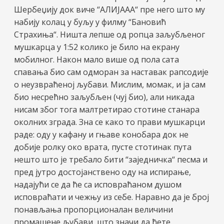
Шербеџију док виче “АЛИЈААА“ пре него што му
набију колац у буљу у филму “Бановић
Страхиња“. Ништа лепше од ропца заљубљеног
мушкарца у 1:52 колико је било на екрану
мобилног. Након мало више од пола сата
спавања био сам одморан за наставак рапсодије
о неузвраћеној љубави. Мислим, момак, и ја сам
био несрећно заљубљен (чуј био), али никада
нисам због тога малтретирао стотине станара
околних зграда. Зна се како то прави мушкарци
раде: оду у кафану и гњаве конобара док не
добије ролку око врата, пусте стотинак пута
нешто што је требало бити “заједничка“ песма и
пред јутро достојанствено оду на испирање,
надајући се да ће са исповраћаном душом
исповраћати и чежњу из себе. Наравно да је број
понављања пропорционалан величини
промашене љубави, што значи да ћете