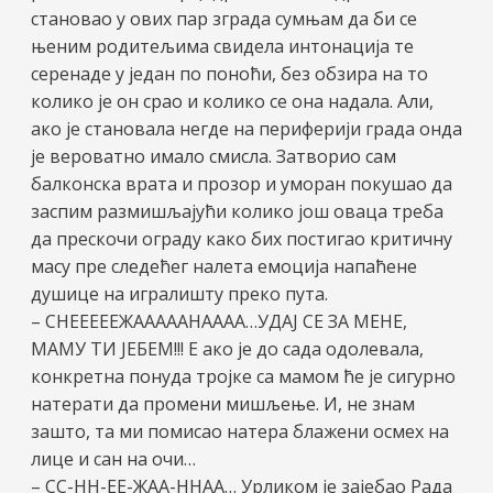
становао у ових пар зграда сумњам да би се
њеним родитељима свидела интонација те
серенаде у један по поноћи, без обзира на то
колико је он срао и колико се она надала. Али,
ако је становала негде на периферији града онда
је вероватно имало смисла. Затворио сам
балконска врата и прозор и уморан покушао да
заспим размишљајући колико још оваца треба
да прескочи ограду како бих постигао критичну
масу пре следећег налета емоција напаћене
душице на игралишту преко пута.
– СНЕЕЕЕЕЖАААААНАААА…УДАЈ СЕ ЗА МЕНЕ,
МАМУ ТИ ЈЕБЕМ!!! Е ако је до сада одолевала,
конкретна понуда тројке са мамом ће је сигурно
натерати да промени мишљење. И, не знам
зашто, та ми помисао натера блажени осмех на
лице и сан на очи…
– СС-НН-ЕЕ-ЖАА-ННАА… Урликом је зајебао Рада