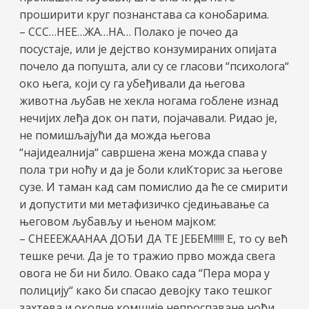
проширити круг познанстава са конобарима.
– ССС…НЕЕ…ЖА…НА… Полако је почео да
посустаје, или је дејство конзумираних опијата
почело да попушта, али су се гласови “психолога“
око њега, који су га убеђивали да његова
животна љубав не хекла ногама гоблене изнад
нечијих леђа док он пати, појачавали. Ридао је,
не помишљајући да можда његова
“најидеалнија“ савршена жена можда спава у
пола три ноћу и да је боли клиКторис за његове
сузе. И таман кад сам помислио да ће се смирити
и допустити ми метафизичко сједињавање са
његовом љубављу и њеном мајком:
– СНЕЕЕЖААНАА ДОЂИ ДА ТЕ ЈЕБЕМ!!!!! Е, то су већ
тешке речи. Да је то тражио прво можда свега
овога не би ни било. Овако сада “Пера мора у
полицију“ како би спасао девојку тако тешког
захтева и околне комшије непроспаване ноћи.