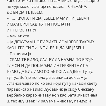
хипотетичко питање, па сам мислећи да стварно
не чује мало гласније поновио: – СНЕЖАНА,
ДОЂИ ДА ТЕ ЈЕБЕМ.
– ………..КОГА ТИ ДА ЈЕБЕШ, МАМУ ТИ ЈЕБЕМ!!!
ИМАМ БРОЈ САД ЋУ ТИ ПОСЛАТИ
ИНТЕРВЕНТНУ!
– Али ви сте…
– ЈА ДЕЖУРАМ НОЋУ ВИКЕНДОМ ЗБОГ ТАКВИХ
КАО ШТО СИ ТИ, А ТИ ЋЕШ ДА МЕ ЈЕБЕШ…
– Па нисам ја…
– СРАМ ТЕ БИЛО, САД ЋУ ДА НАЂЕМ ПО БРОЈУ
ГДЕ СИ И ДА ПОШАЉЕМ ИНТЕРВЕНТНУ ПА
ЋЕМО ДА ВИДИМО КО ЋЕ КОГА ДА ЈЕБЕ! Ту-ту,
ту-ту… Већ је почело да свањива док сам ја
установљавао по ко зна који пут у каквом свету
парадокса живимо: љубавник је своју Снежану
вербално карао читаву ноћ као Бата Животиња
Штефицу Цвек “У раљама живота“, пандур је