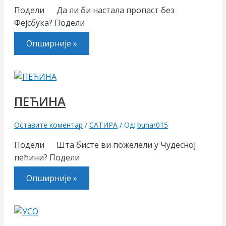
Подели Да ли би настала пропаст без
Фејсбука? Подели
Опширније »
ПЕЋИНА
Оставите коментар
/
САТИРА
/ Од:
bunar015
Подели Шта бисте ви пожелели у Чудесној
пећини? Подели
Опширније »