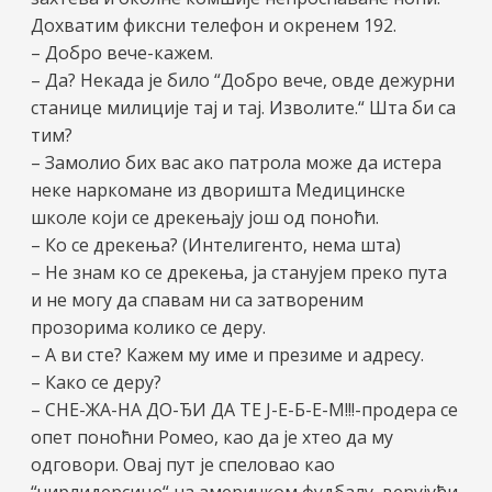
Дохватим фиксни телефон и окренем 192.
– Добро вече-кажем.
– Да? Некада је било “Добро вече, овде дежурни
станице милиције тај и тај. Изволите.“ Шта би са
тим?
– Замолио бих вас ако патрола може да истера
неке наркомане из дворишта Медицинске
школе који се дрекењају још од поноћи.
– Ко се дрекења? (Интелигенто, нема шта)
– Не знам ко се дрекења, ја станујем преко пута
и не могу да спавам ни са затвореним
прозорима колико се деру.
– А ви сте? Кажем му име и презиме и адресу.
– Како се деру?
– СНЕ-ЖА-НА ДО-ЂИ ДА ТЕ Ј-Е-Б-Е-М!!!-продера се
опет поноћни Ромео, као да је хтео да му
одговори. Овај пут је спеловао као
“чирлидерсице“ на америчком фудбалу, верујући