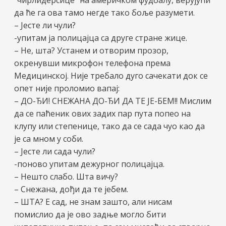
да ће га ова тамо негде тако боље разумети.
– Јесте ли чули?
-упитам ја полицајца са друге стране жице.
– Не, шта? Устанем и отворим прозор,
окренувши микрофон телефона према
Медицинској. Није требало дуго сачекати док се
опет није проломио вапај:
– ДО-ЂИ! СНЕЖАНА ДО-ЂИ ДА ТЕ ЈЕ-БЕМ!! Мислим
да се паћеник ових задих пар пута попео на
клупу или степенице, тако да се сада чуо као да
је са мном у соби.
– Јесте ли сада чули?
-поново упитам дежурног полицајца.
– Нешто слабо. Шта вичу?
– Снежана, дођи да те јебем.
– ШТА? Е сад, не знам зашто, али нисам
помислио да је ово задње могло бити