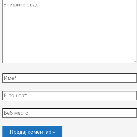
Упишите
овде
Име*
Е-
пошта*
Веб
место