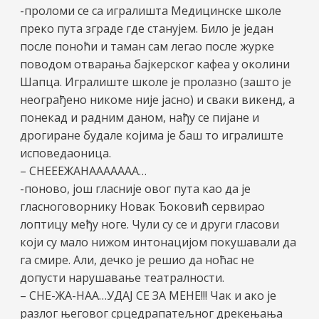
-проломи се са игралишта Медицинске школе
преко пута зграде где станујем. Било је један
после поноћи и таман сам легао после журке
поводом отварања бајкерског кафеа у околини
Шапца. Игралиште школе је пролазно (зашто је
неограђено никоме није јасно) и сваки викенд, а
понекад и радним даном, нађу се пијане и
дрогиране будале којима је баш то игралиште
исповедаоница.
– СНЕЕЕЖАНААААААА…
-поново, још гласније овог пута као да је
гласноговорнику Новак Ђоковић сервирао
лоптицу међу ноге. Чули су се и други гласови
који су мало нижом интонацијом покушавали да
га смире. Али, дечко је решио да ноћас не
допусти нарушавање театралности.
– СНЕ-ЖА-НАА…УДАЈ СЕ ЗА МЕНЕ!!! Чак и ако је
разлог његовог срцедрапатељног дрекењања