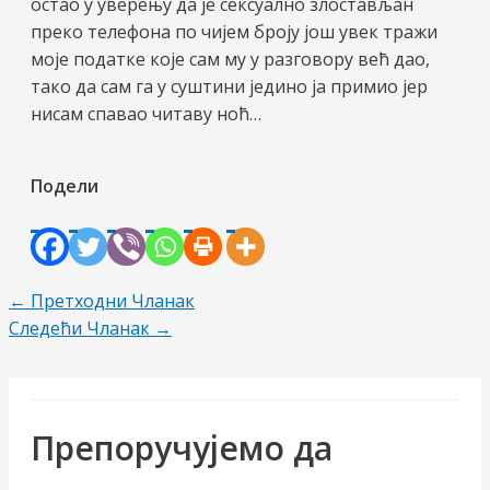
остао у уверењу да је сексуално злостављан
преко телефона по чијем броју још увек тражи
моје податке које сам му у разговору већ дао,
тако да сам га у суштини једино ја примио јер
нисам спавао читаву ноћ…
Подели
Пост
←
Претходни Чланак
навигатион
Следећи Чланак
→
Препоручујемо да