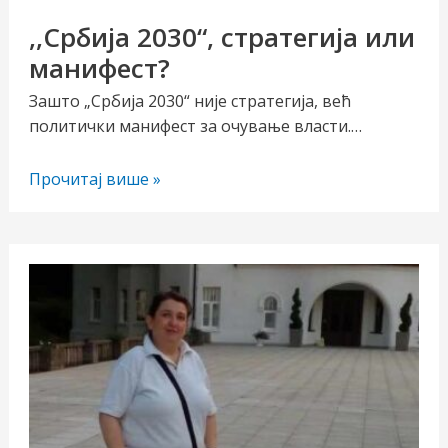
,,Србија 2030“, стратегија или
манифест?
Зашто „Србија 2030“ није стратегија, већ
политички манифест за очување власти.…
,,Србија
Прочитај више »
2030“,
стратегија
чи/
или
манифест?
учи
рник