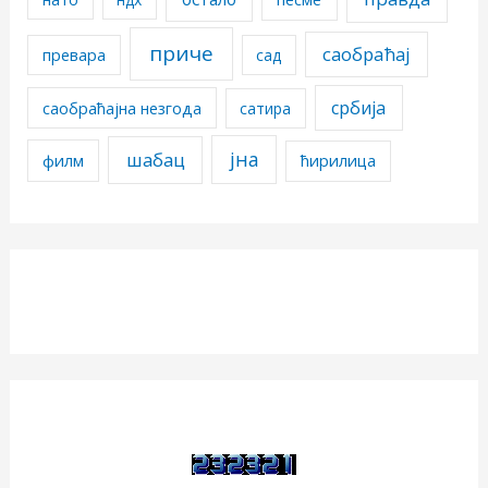
приче
саобраћај
превара
сад
србија
саобраћајна незгода
сатира
јна
шабац
филм
ћирилица