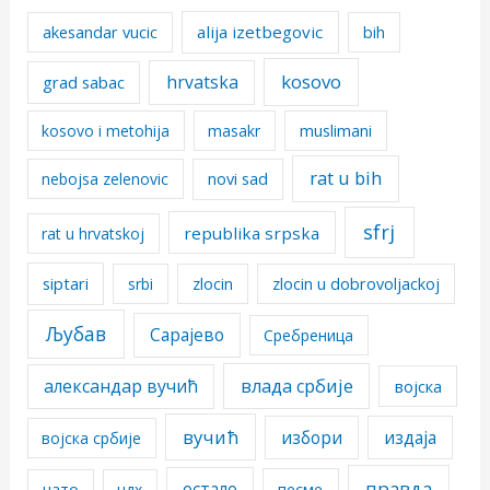
alija izetbegovic
akesandar vucic
bih
kosovo
hrvatska
grad sabac
kosovo i metohija
masakr
muslimani
rat u bih
nebojsa zelenovic
novi sad
sfrj
republika srpska
rat u hrvatskoj
siptari
srbi
zlocin
zlocin u dobrovoljackoj
Љубав
Сарајево
Сребреница
александар вучић
влада србије
војска
вучић
избори
издаја
војска србије
правда
остало
песме
нато
ндх