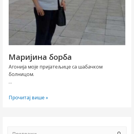
Маријина борба
Агонија моје пријатељице са шабачком
болницом.
…
Маријина
Прочитај више »
борба
П