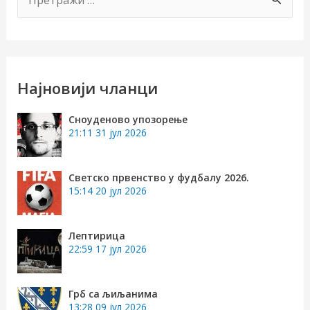
р
е
т
р
Најновији чланци
а
Сноуденово упозорење
г
21:11
31 јул 2026
а
з
Светско првенство у фудбалу 2026.
15:14
20 јул 2026
а
:
Лептирица
22:59
17 јул 2026
Грб са љиљанима
13:28
09 јул 2026