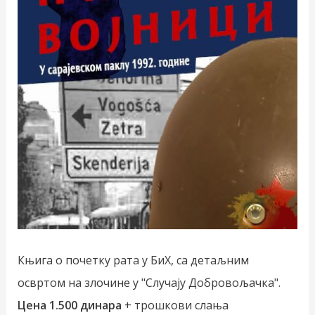
Књига о почетку рата у БиХ, са детаљним
освртом на злочине у "Случају Добровољачка".
Цена 1.500 динара
+ трошкови слања