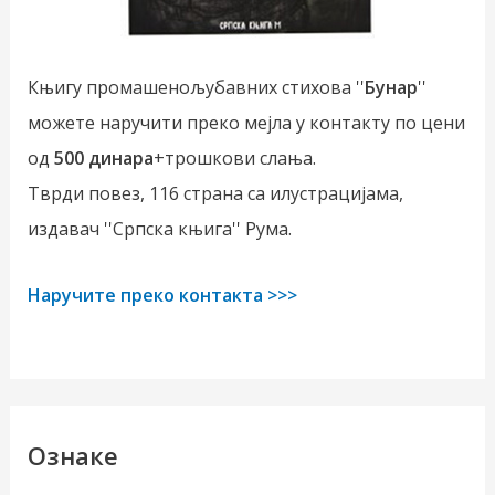
Књигу промашенољубавних стихова ''
Бунар
''
можете наручити преко мејла у контакту по цени
од
500 динара
+трошкови слања.
Тврди повез, 116 страна са илустрацијама,
издавач ''Српска књига'' Рума.
Наручите преко контакта >>>
Ознаке