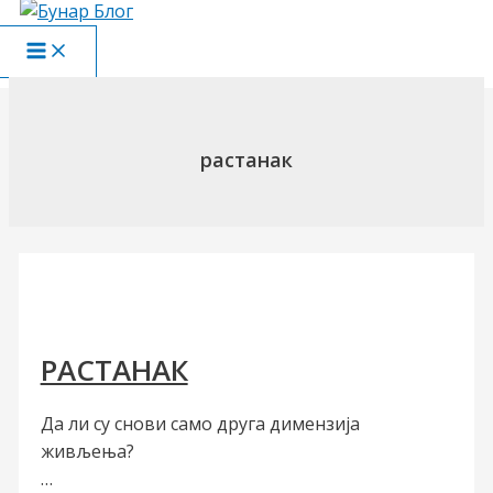
Пређи
на
Main
садржај
Menu
растанак
РАСТАНАК
Да ли су снови само друга димензија
живљења?
…