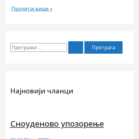
РАСТАНАК
Прочитај више »
П
р
е
т
р
Најновији чланци
а
г
а
Сноуденово упозорење
з
а