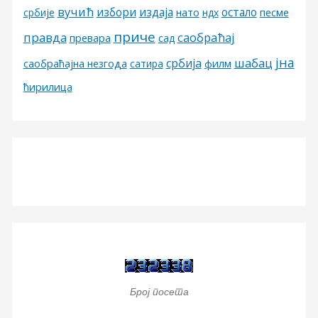
вучић
избори
издаја
остало
песме
србије
нато
ндх
приче
правда
саобраћај
превара
сад
јна
шабац
србија
филм
саобраћајна незгода
сатира
ћирилица
Број посета