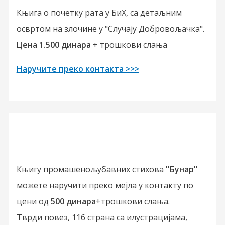
Књига о почетку рата у БиХ, са детаљним
освртом на злочине у "Случају Добровољачка".
Цена 1.500 динара
+ трошкови слања
Наручите преко контакта >>>
Књигу промашенољубавних стихова ''
Бунар
''
можете наручити преко мејла у контакту по
цени од
500 динара
+трошкови слања.
Тврди повез, 116 страна са илустрацијама,