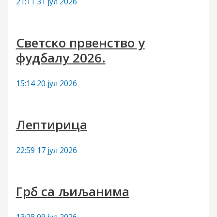
21:11
31 јул 2026
:
Светско првенство у
фудбалу 2026.
15:14
20 јул 2026
Лептирица
22:59
17 јул 2026
Грб са љиљанима
13:28
09 јул 2026