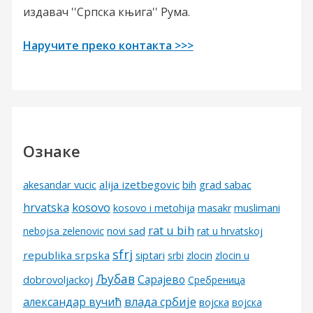
издавач ''Српска књига'' Рума.
Наручите преко контакта >>>
Ознаке
alija izetbegovic
grad sabac
akesandar vucic
bih
kosovo
hrvatska
kosovo i metohija
masakr
muslimani
rat u bih
nebojsa zelenovic
novi sad
rat u hrvatskoj
sfrj
republika srpska
siptari
srbi
zlocin
zlocin u
Љубав
Сарајево
dobrovoljackoj
Сребреница
александар вучић
влада србије
војска
војска