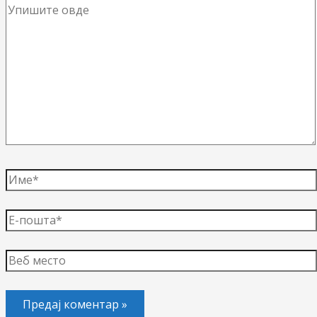
Упишите
овде
Име*
Е-
пошта*
Веб
место