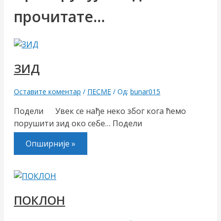
прочитате...
ЗИД
Оставите коментар
/
ПЕСМЕ
/ Од:
bunar015
Подели Увек се нађе неко због кога ћемо
порушити зид око себе… Подели
Опширније »
ПОКЛОН