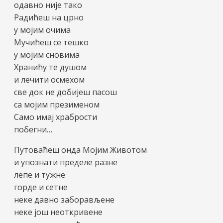
одавно није тако
Радићеш на црно
у мојим очима
Мучићеш се тешко
у мојим сновима
Хранићу те душом
и лечити осмехом
све док не добијеш пасош
са мојим презименом
Само имај храбрости
побегни…
Путоваћеш онда Мојим Животом
и упознати пределе разне
лепе и тужне
горде и сетне
неке давно заборављене
неке још неоткривене