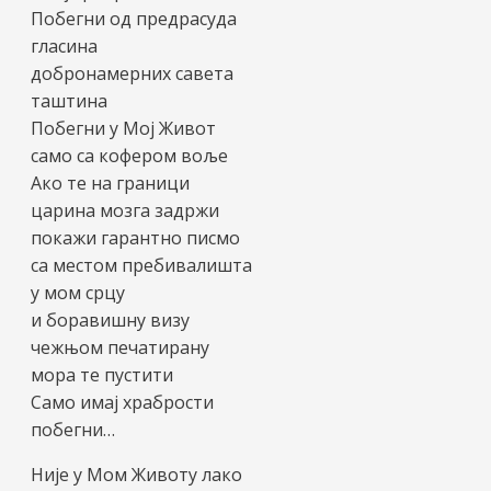
Побегни од предрасуда
гласина
добронамерних савета
таштина
Побегни у Мој Живот
само са кофером воље
Ако те на граници
царина мозга задржи
покажи гарантно писмо
са местом пребивалишта
у мом срцу
и боравишну визу
чежњом печатирану
мора те пустити
Само имај храбрости
побегни…
Није у Мом Животу лако