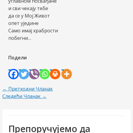
углавном посвађане
и сви чекају тебе
да се у Мој Живот
опет уједине
Само имај храбрости
побегни…
Подели
Пост
←
Претходни Чланак
навигатион
Следећи Чланак
→
Препоручујемо да