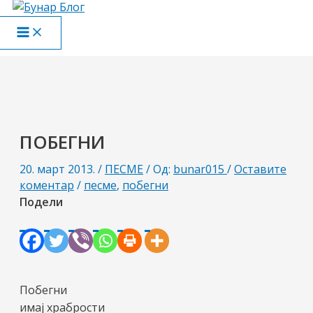
Пређи
на
Main
садржај
Menu
ПОБЕГНИ
20. март 2013.
/
ПЕСМЕ
/ Од:
bunar015
/
Оставите
коментар
/
песме
,
побегни
Подели
Побегни
имај храбрости