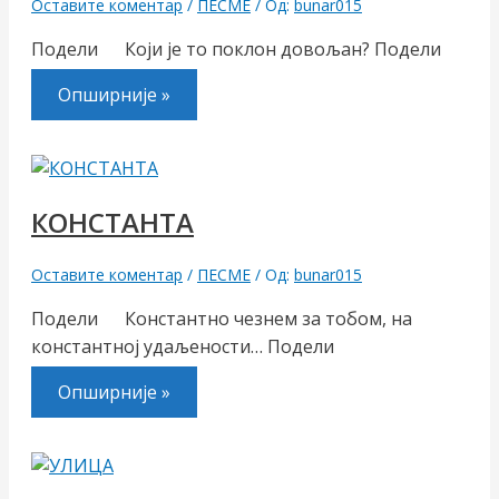
Оставите коментар
/
ПЕСМЕ
/ Од:
bunar015
Подели Који је то поклон довољан? Подели
Опширније »
КОНСТАНТА
Оставите коментар
/
ПЕСМЕ
/ Од:
bunar015
Подели Константно чезнем за тобом, на
константној удаљености… Подели
Опширније »