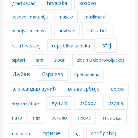
kosovo
hrvatska
grad sabac
kosovo i metohija
masakr
muslimani
rat u bih
nebojsa zelenovic
novi sad
sfrj
republika srpska
rat u hrvatskoj
siptari
srbi
zlocin
zlocin u dobrovoljackoj
Љубав
Сарајево
Сребреница
александар вучић
влада србије
војска
вучић
избори
издаја
војска србије
правда
остало
песме
нато
ндх
приче
саобраћај
превара
сад