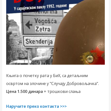
Књига о почетку рата у БиХ, са детаљним
освртом на злочине у "Случају Добровољачка".
Цена 1.500 динара
+ трошкови слања
Наручите преко контакта >>>