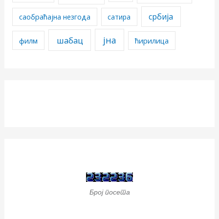
србија
саобраћајна незгода
сатира
јна
шабац
филм
ћирилица
Број посета