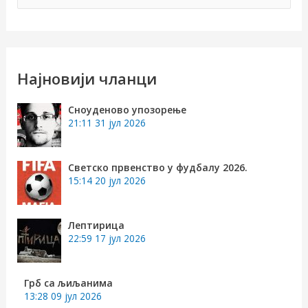
р
е
т
р
Најновији чланци
а
Сноуденово упозорење
г
21:11
31 јул 2026
а
з
Светско првенство у фудбалу 2026.
15:14
20 јул 2026
а
:
Лептирица
22:59
17 јул 2026
Грб са љиљанима
13:28
09 јул 2026