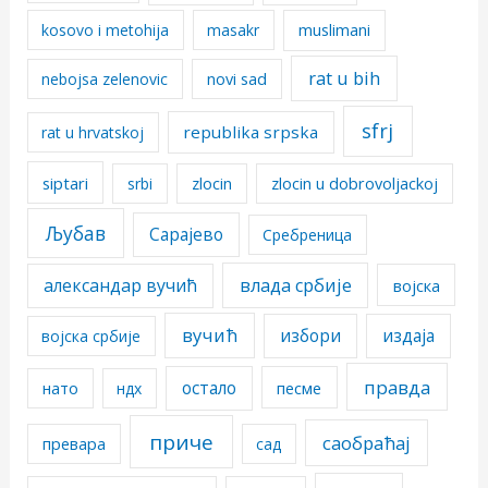
kosovo i metohija
masakr
muslimani
rat u bih
nebojsa zelenovic
novi sad
sfrj
republika srpska
rat u hrvatskoj
siptari
srbi
zlocin
zlocin u dobrovoljackoj
Љубав
Сарајево
Сребреница
александар вучић
влада србије
војска
вучић
избори
издаја
војска србије
правда
остало
песме
нато
ндх
приче
саобраћај
превара
сад