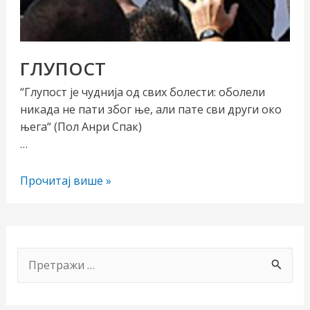
ГЛУПОСТ
“Глупост је чуднија од свих болести: оболели
никада не пати због ње, али пате сви други око
њега“ (Пол Анри Спак)
…
чи/
ГЛУПОСТ
Прочитај више »
учи
рник
П
р
е