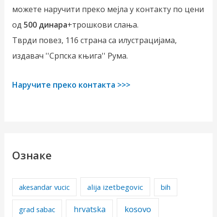
можете наручити преко мејла у контакту по цени
од
500 динара
+трошкови слања.
Тврди повез, 116 страна са илустрацијама,
издавач ''Српска књига'' Рума.
Наручите преко контакта >>>
Ознаке
alija izetbegovic
akesandar vucic
bih
kosovo
hrvatska
grad sabac