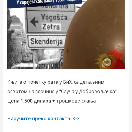
Књига о почетку рата у БиХ, са детаљним
освртом на злочине у "Случају Добровољачка".
Цена 1.500 динара
+ трошкови слања
Наручите преко контакта >>>