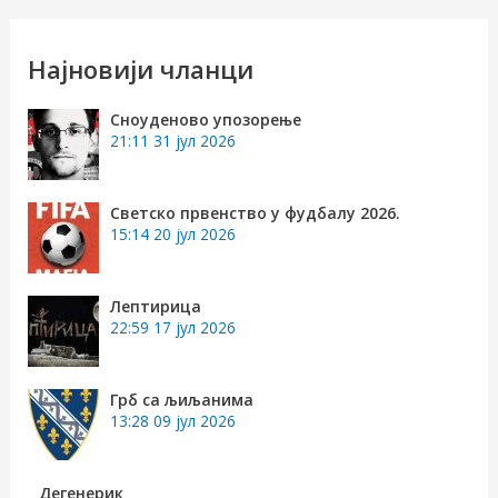
т
р
Најновији чланци
а
Сноуденово упозорење
г
21:11
31 јул 2026
а
з
Светско првенство у фудбалу 2026.
15:14
20 јул 2026
а
:
Лептирица
22:59
17 јул 2026
Грб са љиљанима
13:28
09 јул 2026
Дегенерик