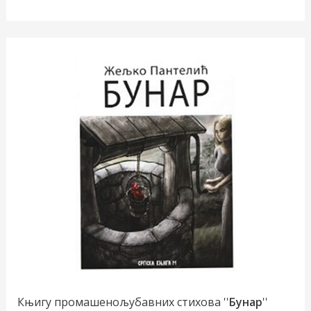
Књигу промашенољубавних стихова ''
Бунар
''