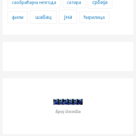
србија
саобраћајна незгода
сатира
јна
шабац
филм
ћирилица
Број посета