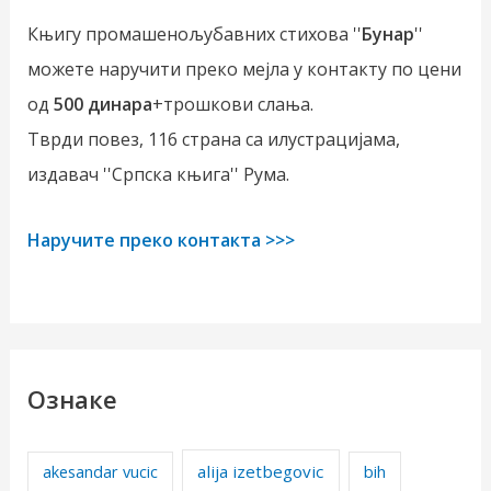
Књигу промашенољубавних стихова ''
Бунар
''
можете наручити преко мејла у контакту по цени
од
500 динара
+трошкови слања.
Тврди повез, 116 страна са илустрацијама,
издавач ''Српска књига'' Рума.
Наручите преко контакта >>>
Ознаке
alija izetbegovic
akesandar vucic
bih