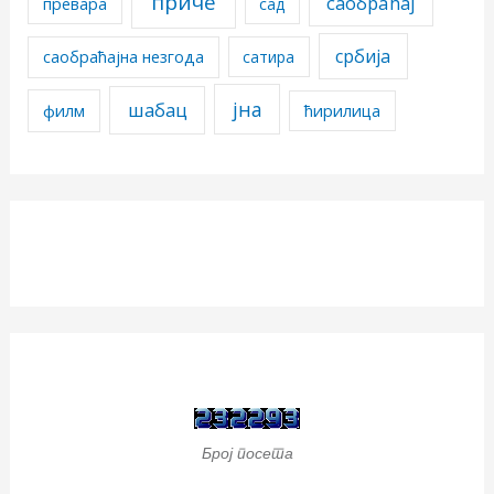
приче
саобраћај
превара
сад
србија
саобраћајна незгода
сатира
јна
шабац
филм
ћирилица
Број посета