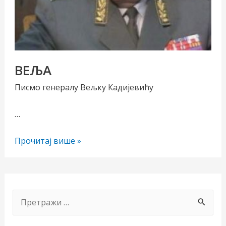
ВЕЉА
Писмо генералу Вељку Кадијевићу
…
чи/
ВЕЉА
Прочитај више »
учи
рник
П
р