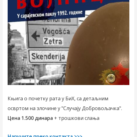
Књига о почетку рата у БиХ, са детаљним
освртом на злочине у "Случају Добровољачка".
Цена 1.500 динара
+ трошкови слања
Наручите преко контакта >>>