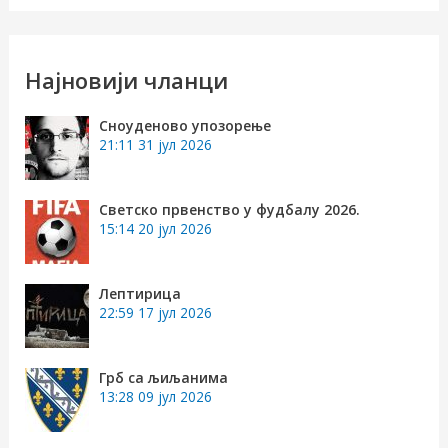
е
т
р
Најновији чланци
а
Сноуденово упозорење
г
21:11
31 јул 2026
а
з
Светско првенство у фудбалу 2026.
15:14
20 јул 2026
а
:
Лептирица
22:59
17 јул 2026
Грб са љиљанима
13:28
09 јул 2026