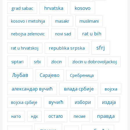
kosovo
hrvatska
grad sabac
kosovo i metohija
masakr
muslimani
rat u bih
nebojsa zelenovic
novi sad
sfrj
republika srpska
rat u hrvatskoj
siptari
srbi
zlocin
zlocin u dobrovoljackoj
Љубав
Сарајево
Сребреница
александар вучић
влада србије
војска
вучић
избори
издаја
војска србије
правда
остало
песме
нато
ндх