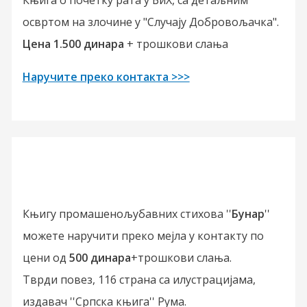
освртом на злочине у "Случају Добровољачка".
Цена 1.500 динара
+ трошкови слања
Наручите преко контакта >>>
Књигу промашенољубавних стихова ''
Бунар
''
можете наручити преко мејла у контакту по
цени од
500 динара
+трошкови слања.
Тврди повез, 116 страна са илустрацијама,
издавач ''Српска књига'' Рума.