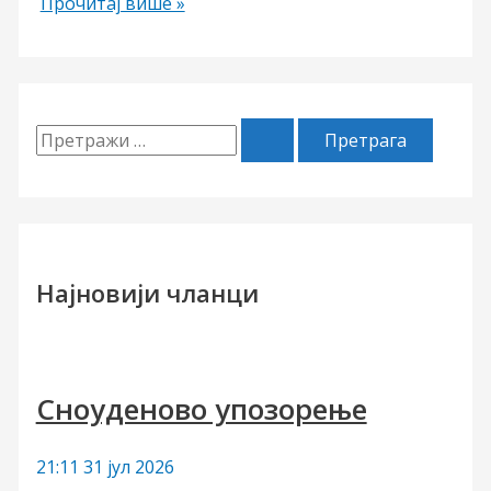
Замена
Прочитај више »
П
р
е
т
р
Најновији чланци
а
г
а
Сноуденово упозорење
з
а
21:11
31 јул 2026
: