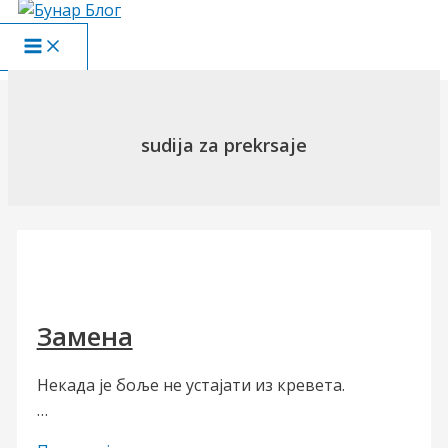
Пређи
на
Main
садржај
Menu
sudija za prekrsaje
Замена
Некада је боље не устајати из кревета.
…