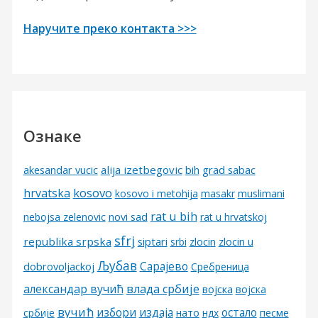
Наручите преко контакта >>>
Ознаке
alija izetbegovic
grad sabac
akesandar vucic
bih
kosovo
hrvatska
kosovo i metohija
masakr
muslimani
rat u bih
nebojsa zelenovic
novi sad
rat u hrvatskoj
sfrj
republika srpska
siptari
srbi
zlocin
zlocin u
Љубав
Сарајево
dobrovoljackoj
Сребреница
александар вучић
влада србије
војска
војска
вучић
избори
издаја
остало
песме
србије
нато
ндх