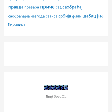
приче
правда
саобраћај
превара
сад
јна
шабац
србија
филм
саобраћајна незгода
сатира
ћирилица
Број посета