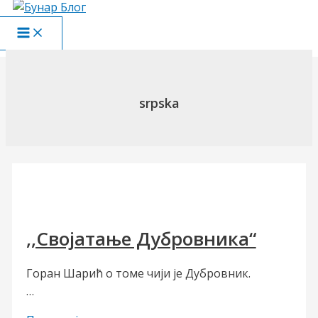
Пређи
на
Main
садржај
Menu
srpska
,,Својатање Дубровника“
Горан Шарић о томе чији је Дубровник.
…