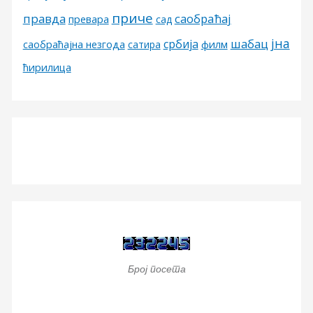
приче
правда
саобраћај
превара
сад
јна
шабац
србија
филм
саобраћајна незгода
сатира
ћирилица
Број посета