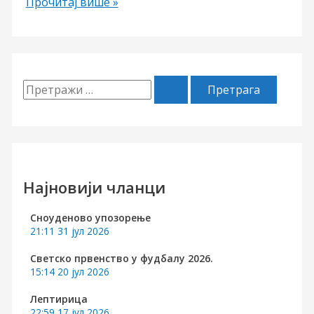
,,Својатање
Прочитај више »
Дубровника“
П
р
е
т
р
Најновији чланци
а
Сноуденово упозорење
г
21:11
31 јул 2026
а
Светско првенство у фудбалу 2026.
з
15:14
20 јул 2026
а
Лептирица
:
22:59
17 јул 2026