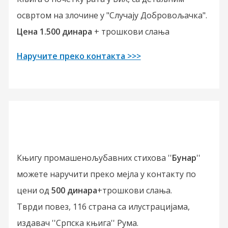
освртом на злочине у "Случају Добровољачка".
Цена 1.500 динара
+ трошкови слања
Наручите преко контакта >>>
Књигу промашенољубавних стихова ''
Бунар
''
можете наручити преко мејла у контакту по
цени од
500 динара
+трошкови слања.
Тврди повез, 116 страна са илустрацијама,
издавач ''Српска књига'' Рума.