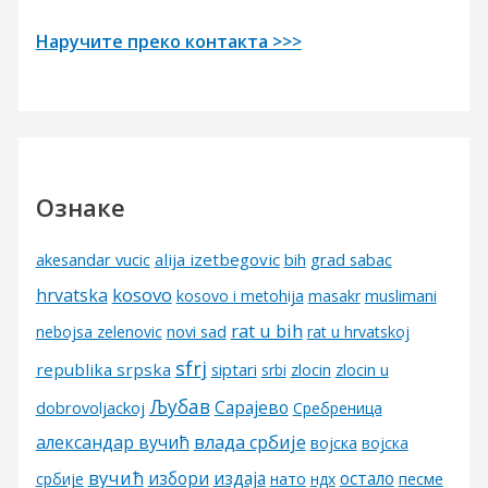
Наручите преко контакта >>>
Ознаке
alija izetbegovic
grad sabac
akesandar vucic
bih
kosovo
hrvatska
kosovo i metohija
masakr
muslimani
rat u bih
nebojsa zelenovic
novi sad
rat u hrvatskoj
sfrj
republika srpska
siptari
srbi
zlocin
zlocin u
Љубав
Сарајево
dobrovoljackoj
Сребреница
александар вучић
влада србије
војска
војска
вучић
избори
издаја
остало
песме
србије
нато
ндх