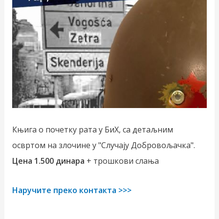
Књига о почетку рата у БиХ, са детаљним
освртом на злочине у "Случају Добровољачка".
Цена 1.500 динара
+ трошкови слања
Наручите преко контакта >>>