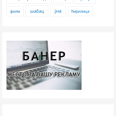
јна
шабац
филм
ћирилица