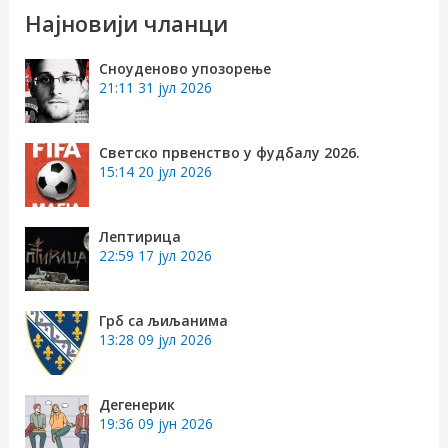
р
Најновији чланци
а
Сноуденово упозорење
г
21:11
31 јул 2026
а
з
Светско првенство у фудбалу 2026.
15:14
20 јул 2026
а
:
Лептирица
22:59
17 јул 2026
Грб са љиљанима
13:28
09 јул 2026
Дегенерик
19:36
09 јун 2026