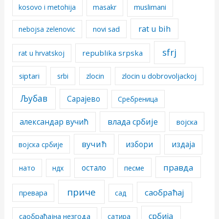
kosovo i metohija
masakr
muslimani
rat u bih
nebojsa zelenovic
novi sad
sfrj
republika srpska
rat u hrvatskoj
siptari
srbi
zlocin
zlocin u dobrovoljackoj
Љубав
Сарајево
Сребреница
александар вучић
влада србије
војска
вучић
избори
издаја
војска србије
правда
остало
песме
нато
ндх
приче
саобраћај
превара
сад
србија
саобраћајна незгода
сатира