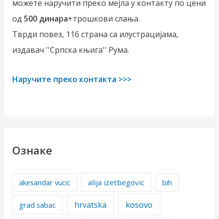
можете наручити преко мејла у контакту по цени
од
500 динара
+трошкови слања.
Тврди повез, 116 страна са илустрацијама,
издавач ''Српска књига'' Рума.
Наручите преко контакта >>>
Ознаке
alija izetbegovic
akesandar vucic
bih
kosovo
hrvatska
grad sabac