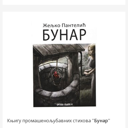
Књигу промашенољубавних стихова ''
Бунар
''