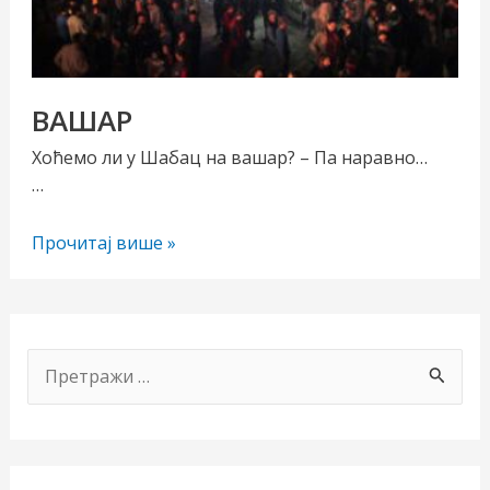
ВАШАР
Хоћемо ли у Шабац на вашар? – Па наравно…
…
ВАШАР
Прочитај више »
чи/
учи
П
рник
р
е
т