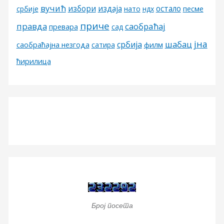
вучић
избори
издаја
остало
песме
србије
нато
ндх
приче
правда
саобраћај
превара
сад
јна
шабац
србија
филм
саобраћајна незгода
сатира
ћирилица
Број посета