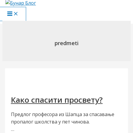
Пређи
на
Main
садржај
Menu
predmeti
Како спасити просвету?
Предлог професора из Шапца за спасавање
пропалог школства у пет чинова.
…