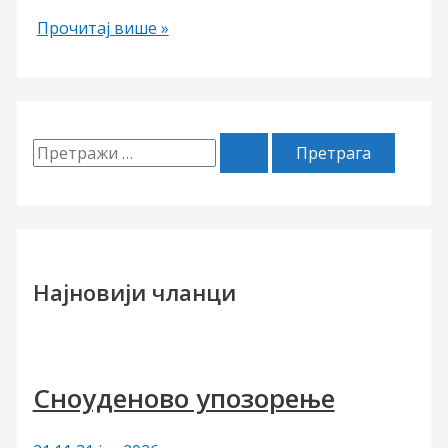
Како
Прочитај више »
спасити
просвету?
П
р
е
т
р
Најновији чланци
а
г
а
Сноуденово упозорење
з
а