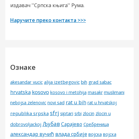
издавач ''Српска књига'' Рума.
Наручите преко контакта >>>
Ознаке
alija izetbegovic
grad sabac
akesandar vucic
bih
kosovo
hrvatska
kosovo i metohija
masakr
muslimani
rat u bih
nebojsa zelenovic
novi sad
rat u hrvatskoj
sfrj
republika srpska
siptari
srbi
zlocin
zlocin u
Љубав
Сарајево
dobrovoljackoj
Сребреница
александар вучић
влада србије
војска
војска