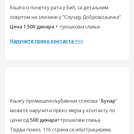
Књига о почетку рата у БиХ, са детаљним
освртом на злочине у "Случају Добровољачка".
Цена 1.500 динара
+ трошкови слања
Наручите преко контакта >>>
Књигу промашенољубавних стихова ''
Бунар
''
можете наручити преко мејла у контакту по
цени од
500 динара
+трошкови слања.
Тврди повез, 116 страна са илустрацијама,