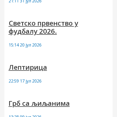
21:11
31 јул 2026
:
Светско првенство у
фудбалу 2026.
15:14
20 јул 2026
Лептирица
22:59
17 јул 2026
Грб са љиљанима
13:28
09 јул 2026