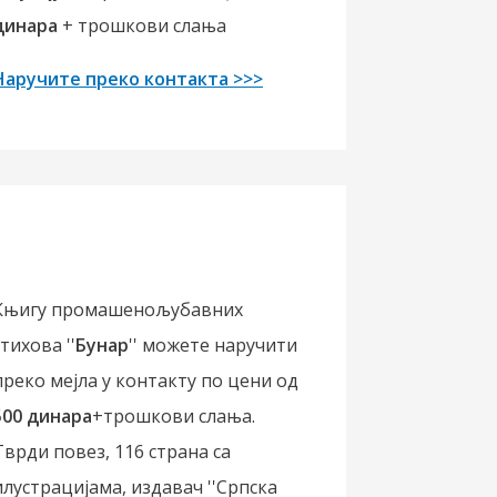
динара
+ трошкови слања
Наручите преко контакта >>>
Књигу промашенољубавних
стихова ''
Бунар
'' можете наручити
преко мејла у контакту по цени од
500 динара
+трошкови слања.
Тврди повез, 116 страна са
илустрацијама, издавач ''Српска