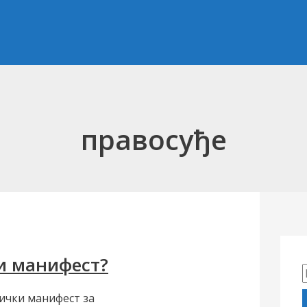
правосуђе
ли манифест?
тички манифест за