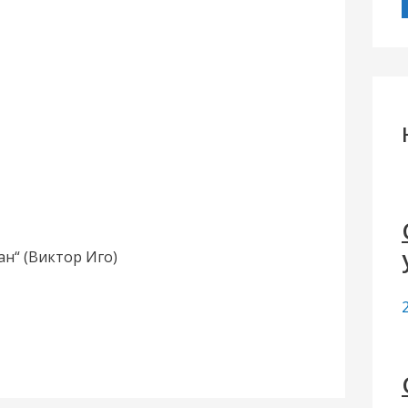
г
з
:
ан“ (Виктор Иго)