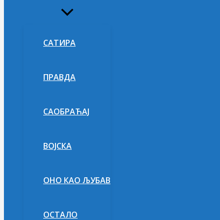
Укључи/
искључи
изборник
САТИРА
ПРАВДА
САОБРАЋАЈ
ВОЈСКА
ОНО КАО ЉУБАВ
ОСТАЛО