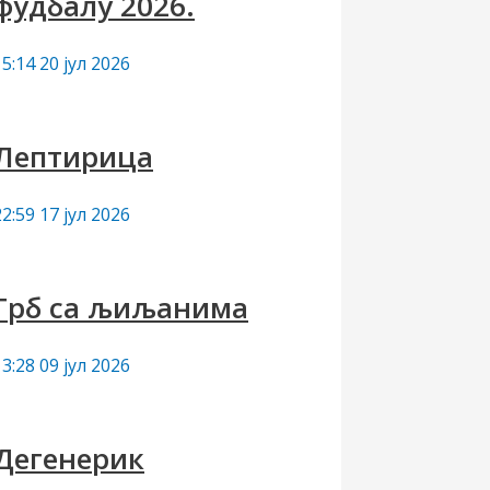
фудбалу 2026.
15:14
20 јул 2026
Лептирица
22:59
17 јул 2026
Грб са љиљанима
13:28
09 јул 2026
Дегенерик