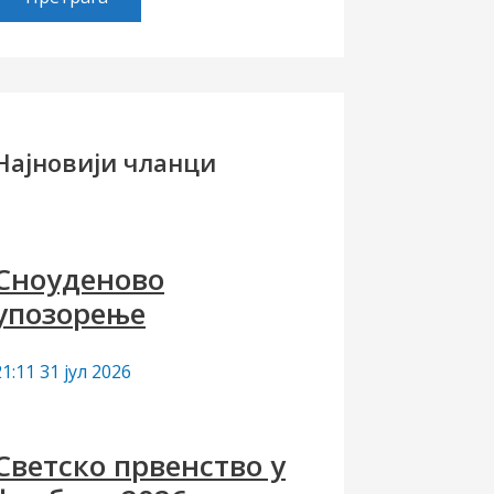
е
т
р
а
Најновији чланци
а
а
Сноуденово
упозорење
21:11
31 јул 2026
Светско првенство у