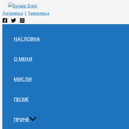
Пређи
на
Латиница
|
Ћирилица
садржај
НАСЛОВНА
О МЕНИ
МИСЛИ
ПЕСМЕ
ПРИЧЕ