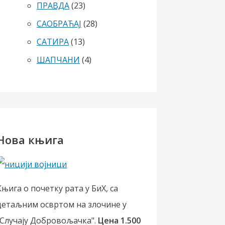
ПРАВДА
(23)
САОБРАЋАЈ
(28)
САТИРА
(13)
ШАПЧАНИ
(4)
Нова књига
Књига о почетку рата у БиХ, са
детаљним освртом на злочине у
"Случају Добровољачка".
Цена 1.500