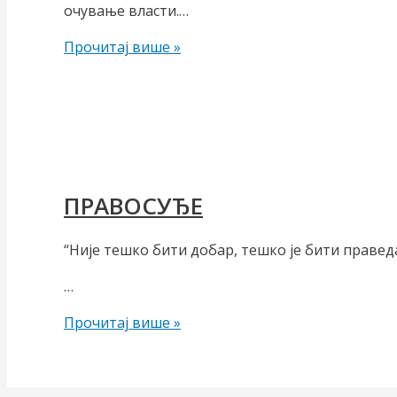
очување власти.…
,,Србија
Прочитај више »
2030“,
стратегија
или
манифест?
ПРАВОСУЂЕ
“Није тешко бити добар, тешко је бити правед
…
ПРАВОСУЂЕ
Прочитај више »