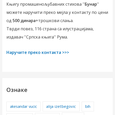
Књигу промашенољубавних стихова ''
Бунар
''
можете наручити преко мејла у контакту по цени
од
500 динара
+трошкови слања.
Тврди повез, 116 страна са илустрацијама,
издавач ''Српска књига'' Рума.
Наручите преко контакта >>>
Ознаке
alija izetbegovic
akesandar vucic
bih