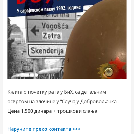
Књига о почетку рата у БиХ, са детаљним
освртом на злочине у "Случају Добровољачка".
Цена 1.500 динара
+ трошкови слања
Наручите преко контакта >>>