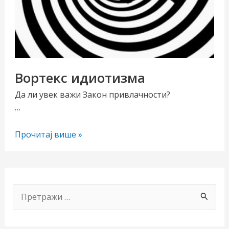
Вортекс идиотизма
Да ли увек важи Закон привлачности?
…
чи/
Вортекс
Прочитај више »
учи
идиотизма
рник
П
р
е