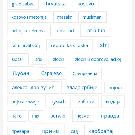
kosovo
hrvatska
grad sabac
kosovo i metohija
masakr
muslimani
rat u bih
nebojsa zelenovic
novi sad
sfrj
republika srpska
rat u hrvatskoj
siptari
srbi
zlocin
zlocin u dobrovoljackoj
Љубав
Сарајево
Сребреница
александар вучић
влада србије
војска
вучић
избори
издаја
војска србије
правда
остало
песме
нато
ндх
приче
саобраћај
превара
сад