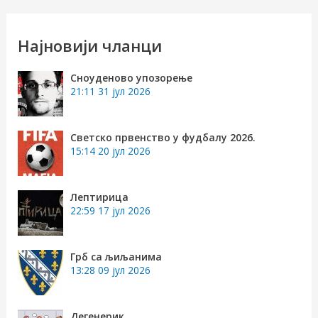
т
р
Најновији чланци
а
Сноуденово упозорење
г
21:11
31 јул 2026
а
з
Светско првенство у фудбалу 2026.
15:14
20 јул 2026
а
:
Лептирица
22:59
17 јул 2026
Грб са љиљанима
13:28
09 јул 2026
Дегенерик