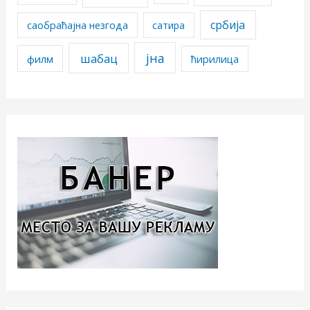
србија
саобраћајна незгода
сатира
јна
шабац
филм
ћирилица