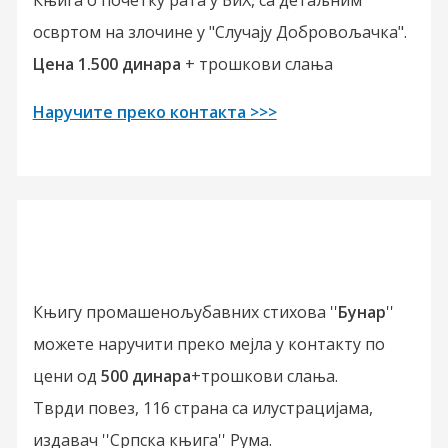
освртом на злочине у "Случају Добровољачка".
Цена 1.500 динара
+ трошкови слања
Наручите преко контакта >>>
Књигу промашенољубавних стихова ''
Бунар
''
можете наручити преко мејла у контакту по
цени од
500 динара
+трошкови слања.
Тврди повез, 116 страна са илустрацијама,
издавач ''Српска књига'' Рума.