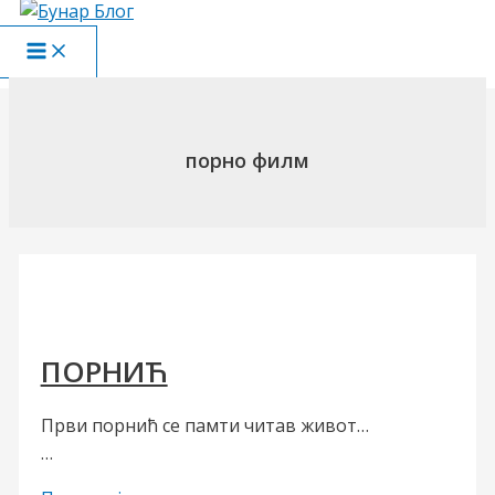
Пређи
на
Main
садржај
Menu
порно филм
ПОРНИЋ
Први порнић се памти читав живот…
…