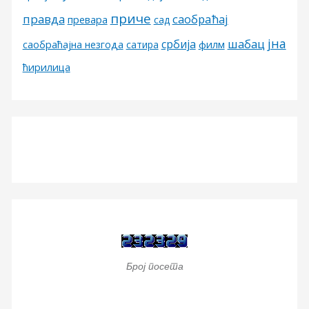
приче
правда
саобраћај
превара
сад
јна
шабац
србија
филм
саобраћајна незгода
сатира
ћирилица
Број посета