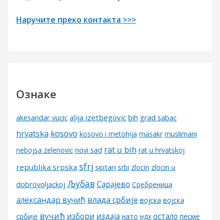
Наручите преко контакта >>>
Ознаке
alija izetbegovic
grad sabac
akesandar vucic
bih
kosovo
hrvatska
kosovo i metohija
masakr
muslimani
rat u bih
nebojsa zelenovic
novi sad
rat u hrvatskoj
sfrj
republika srpska
siptari
srbi
zlocin
zlocin u
Љубав
Сарајево
dobrovoljackoj
Сребреница
александар вучић
влада србије
војска
војска
вучић
избори
издаја
остало
песме
србије
нато
ндх