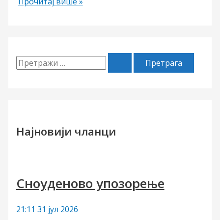
ПОРНИЋ
Прочитај више »
П
р
е
т
р
Најновији чланци
а
г
а
Сноуденово упозорење
з
а
21:11
31 јул 2026
: