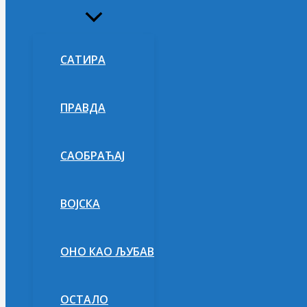
Укључи/
искључи
изборник
САТИРА
ПРАВДА
САОБРАЋАЈ
ВОЈСКА
ОНО КАО ЉУБАВ
ОСТАЛО