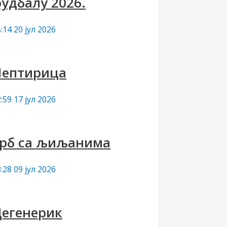
удбалу 2026.
:14
20 јул 2026
Лептирица
:59
17 јул 2026
рб са љиљанима
:28
09 јул 2026
егенерик