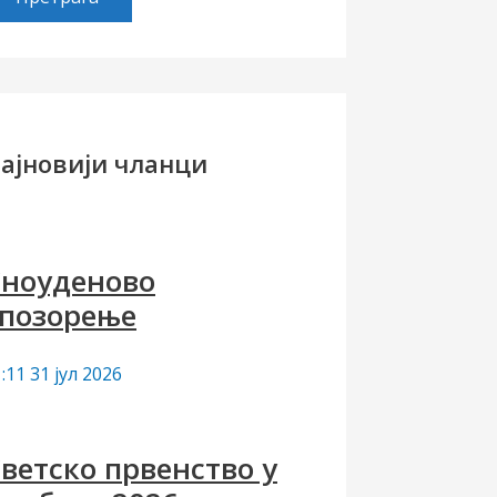
ајновији чланци
ноуденово
позорење
:11
31 јул 2026
ветско првенство у