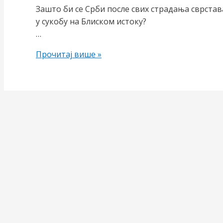
Зашто би се Срби после свих страдања сврстав
у сукобу на Блиском истоку?
…
О
Прочитај више »
злочинима
над
Србима
у
БиХ
и
о
Блиском
Истоку