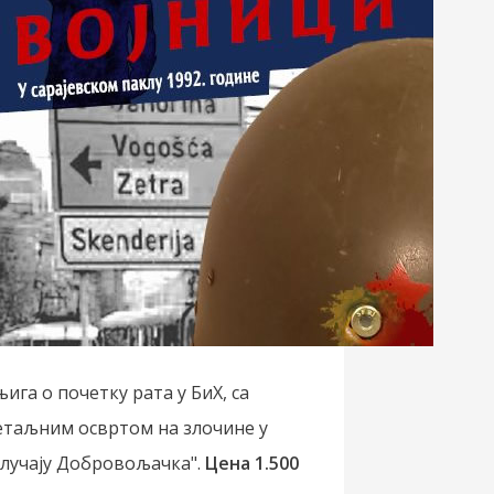
њига о почетку рата у БиХ, са
етаљним освртом на злочине у
Случају Добровољачка".
Цена 1.500