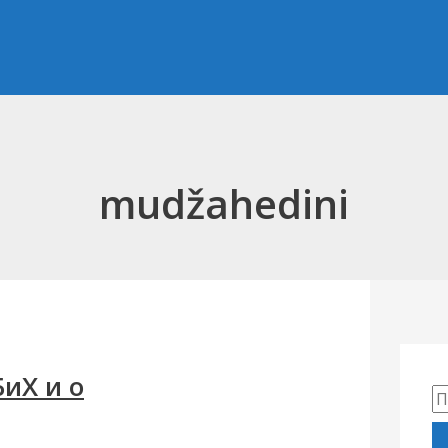
mudžahedini
иХ и о
П
р