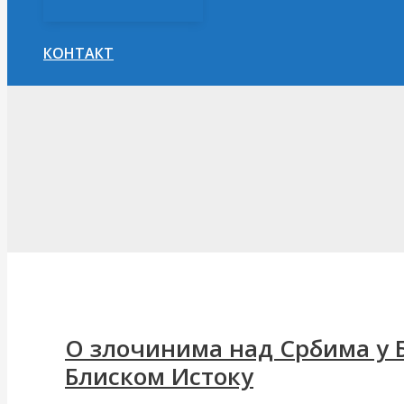
КОНТАКТ
Претрага
О злочинима над Србима у Б
Блиском Истоку