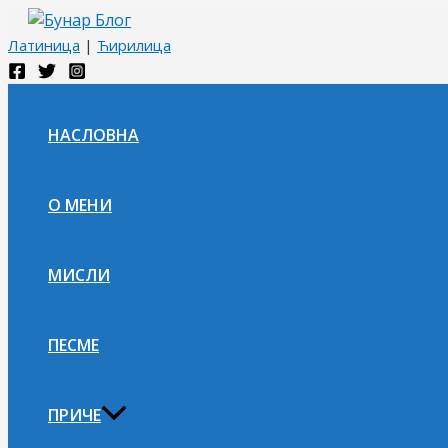
Пређи
на
Латиница
|
Ћирилица
садржај
НАСЛОВНА
О МЕНИ
МИСЛИ
ПЕСМЕ
ПРИЧЕ