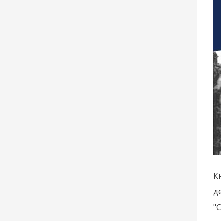
К
д
"