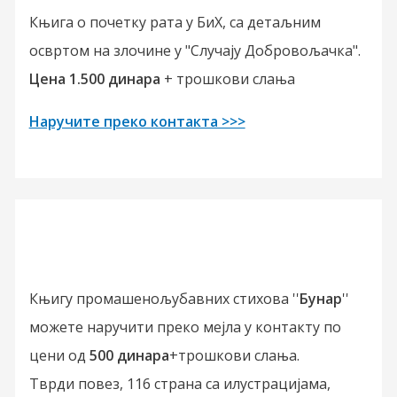
Књига о почетку рата у БиХ, са детаљним
освртом на злочине у "Случају Добровољачка".
Цена 1.500 динара
+ трошкови слања
Наручите преко контакта >>>
Књигу промашенољубавних стихова ''
Бунар
''
можете наручити преко мејла у контакту по
цени од
500 динара
+трошкови слања.
Тврди повез, 116 страна са илустрацијама,