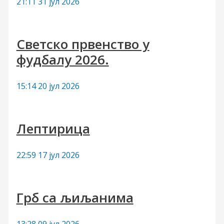
21:11
31 јул 2026
:
Светско првенство у
фудбалу 2026.
15:14
20 јул 2026
Лептирица
22:59
17 јул 2026
Грб са љиљанима
13:28
09 јул 2026