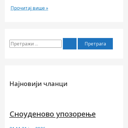
НАЈЈЕФТИНИЈЕ
Прочитај више »
У
СРБИЈИ
П
р
е
т
р
Најновији чланци
а
г
а
Сноуденово упозорење
з
а