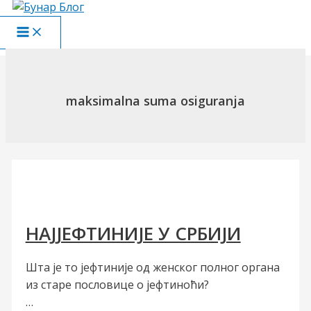
Пређи
на
Main
садржај
Menu
maksimalna suma osiguranja
НАЈЈЕФТИНИЈЕ У СРБИЈИ
Шта је то јефтиније од женског полног органа
из старе пословице о јефтиноћи?
…