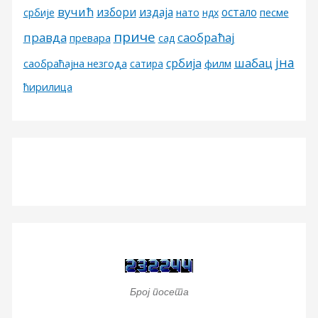
вучић
избори
издаја
остало
песме
србије
нато
ндх
приче
правда
саобраћај
превара
сад
јна
шабац
србија
филм
саобраћајна незгода
сатира
ћирилица
Број посета