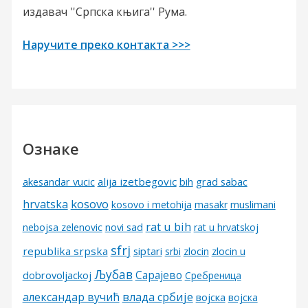
издавач ''Српска књига'' Рума.
Наручите преко контакта >>>
Ознаке
alija izetbegovic
grad sabac
akesandar vucic
bih
kosovo
hrvatska
kosovo i metohija
masakr
muslimani
rat u bih
nebojsa zelenovic
novi sad
rat u hrvatskoj
sfrj
republika srpska
siptari
srbi
zlocin
zlocin u
Љубав
Сарајево
dobrovoljackoj
Сребреница
александар вучић
влада србије
војска
војска