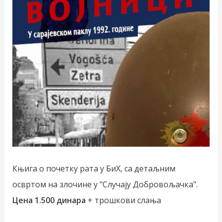
Књига о почетку рата у БиХ, са детаљним
освртом на злочине у "Случају Добровољачка".
Цена 1.500 динара
+ трошкови слања