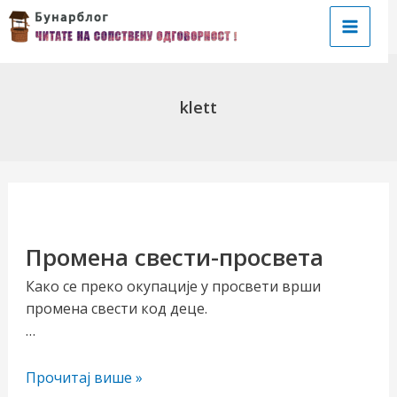
Пређи
на
Main
садржај
Menu
klett
чи/
Промена свести-просвета
учи
Како се преко окупације у просвети врши
промена свести код деце.
рник
…
Промена
Прочитај више »