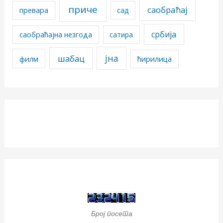
приче
саобраћај
превара
сад
србија
саобраћајна незгода
сатира
јна
шабац
филм
ћирилица
Број посета