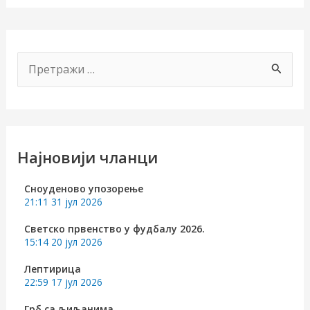
свести-
просвета
П
р
е
т
р
Најновији чланци
чи/
а
Сноуденово упозорење
г
учи
21:11
31 јул 2026
а
Светско првенство у фудбалу 2026.
рник
з
15:14
20 јул 2026
а
Лептирица
22:59
17 јул 2026
:
Грб са љиљанима