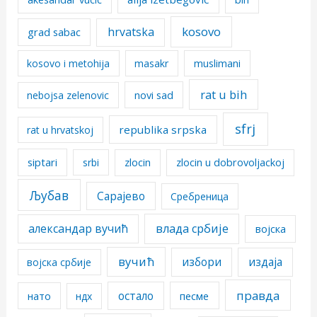
kosovo
hrvatska
grad sabac
kosovo i metohija
masakr
muslimani
rat u bih
nebojsa zelenovic
novi sad
sfrj
republika srpska
rat u hrvatskoj
siptari
srbi
zlocin
zlocin u dobrovoljackoj
Љубав
Сарајево
Сребреница
александар вучић
влада србије
војска
вучић
избори
издаја
војска србије
правда
остало
песме
нато
ндх