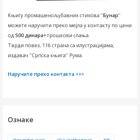
Књигу промашенољубавних стихова ''
Бунар
''
можете наручити преко мејла у контакту по цени
од
500 динара
+трошкови слања.
Тврди повез, 116 страна са илустрацијама,
издавач ''Српска књига'' Рума.
Наручите преко контакта >>>
Ознаке
alija izetbegovic
akesandar vucic
bih