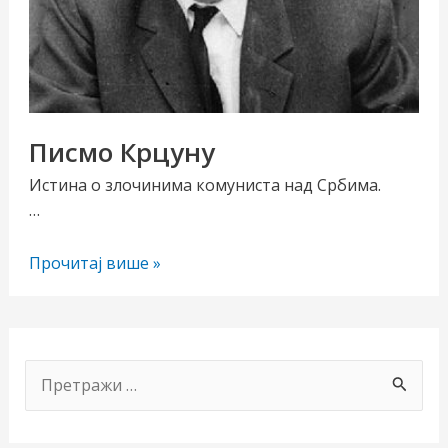
Писмо Крцуну
Истина о злочинима комуниста над Србима.
…
чи/
Писмо
Прочитај више »
учи
Крцуну
рник
П
р
е