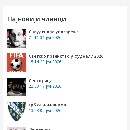
т
р
Најновији чланци
а
Сноуденово упозорење
г
21:11
31 јул 2026
а
з
Светско првенство у фудбалу 2026.
15:14
20 јул 2026
а
:
Лептирица
22:59
17 јул 2026
Грб са љиљанима
13:28
09 јул 2026
Дегенерик