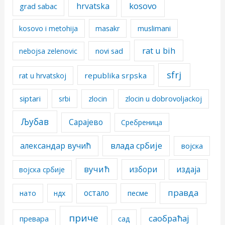
kosovo
hrvatska
grad sabac
kosovo i metohija
masakr
muslimani
rat u bih
nebojsa zelenovic
novi sad
sfrj
republika srpska
rat u hrvatskoj
siptari
srbi
zlocin
zlocin u dobrovoljackoj
Љубав
Сарајево
Сребреница
александар вучић
влада србије
војска
вучић
избори
издаја
војска србије
правда
остало
песме
нато
ндх
приче
саобраћај
превара
сад