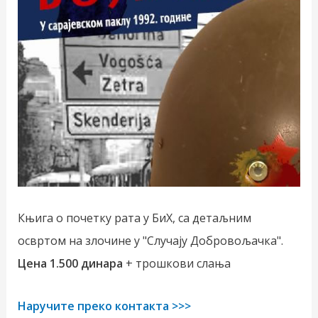
Књига о почетку рата у БиХ, са детаљним
освртом на злочине у "Случају Добровољачка".
Цена 1.500 динара
+ трошкови слања
Наручите преко контакта >>>