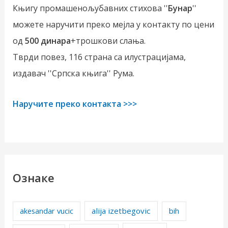
Књигу промашенољубавних стихова ''
Бунар
''
можете наручити преко мејла у контакту по цени
од
500 динара
+трошкови слања.
Тврди повез, 116 страна са илустрацијама,
издавач ''Српска књига'' Рума.
Наручите преко контакта >>>
Ознаке
alija izetbegovic
akesandar vucic
bih