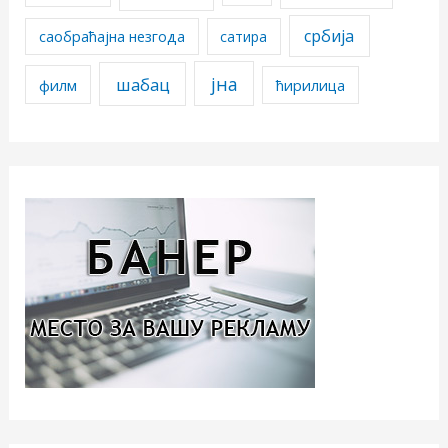
србија
саобраћајна незгода
сатира
јна
шабац
филм
ћирилица