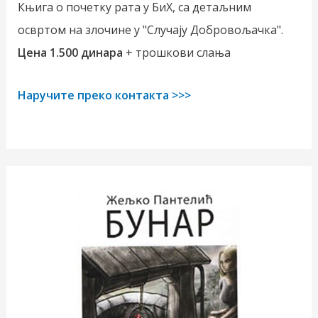
Књига о почетку рата у БиХ, са детаљним
освртом на злочине у "Случају Добровољачка".
Цена 1.500 динара
+ трошкови слања
Наручите преко контакта >>>