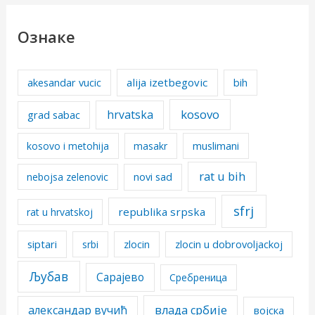
Ознаке
alija izetbegovic
akesandar vucic
bih
kosovo
hrvatska
grad sabac
kosovo i metohija
masakr
muslimani
rat u bih
nebojsa zelenovic
novi sad
sfrj
republika srpska
rat u hrvatskoj
siptari
srbi
zlocin
zlocin u dobrovoljackoj
Љубав
Сарајево
Сребреница
александар вучић
влада србије
војска