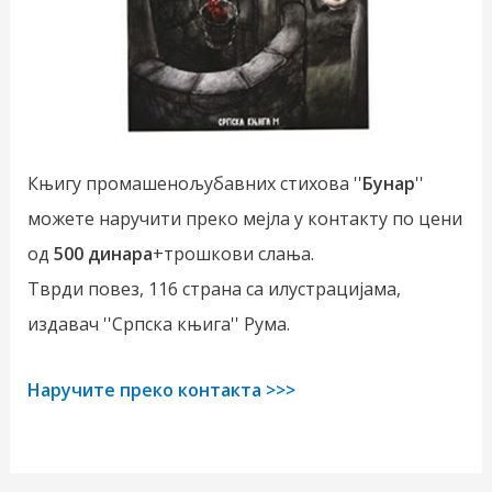
Књигу промашенољубавних стихова ''
Бунар
''
можете наручити преко мејла у контакту по цени
од
500 динара
+трошкови слања.
Тврди повез, 116 страна са илустрацијама,
издавач ''Српска књига'' Рума.
Наручите преко контакта >>>