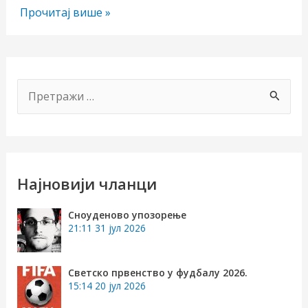
ЖИВОТ
Прочитај више »
П
р
е
т
р
Најновији чланци
а
Сноуденово упозорење
г
21:11
31 јул 2026
а
з
Светско првенство у фудбалу 2026.
15:14
20 јул 2026
а