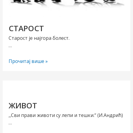
СТАРОСТ
Старост је најгора болест.
…
СТАРОСТ
Прочитај више »
чи/
учи
рник
ЖИВОТ
,,Сви прави животи су лепи и тешки.“ (И.Андрић)
…