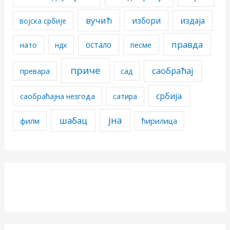
вучић
избори
издаја
војска србије
правда
остало
песме
нато
ндх
приче
саобраћај
превара
сад
србија
саобраћајна незгода
сатира
јна
шабац
филм
ћирилица