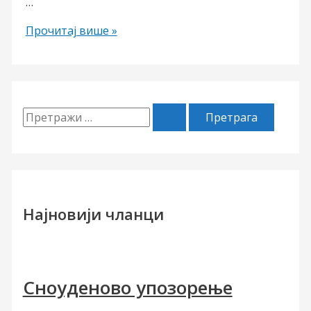
…
ЗИД
Прочитај више »
П
р
е
т
р
Најновији чланци
а
г
а
Сноуденово упозорење
з