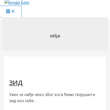
Пређи
на
Main
садржај
Menu
zelja
ЗИД
Увек се нађе неко због кога ћемо порушити
зид око себе…