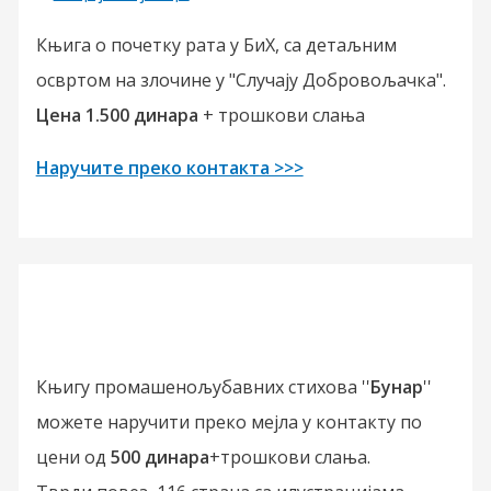
Књига о почетку рата у БиХ, са детаљним
освртом на злочине у "Случају Добровољачка".
Цена 1.500 динара
+ трошкови слања
Наручите преко контакта >>>
Књигу промашенољубавних стихова ''
Бунар
''
можете наручити преко мејла у контакту по
цени од
500 динара
+трошкови слања.