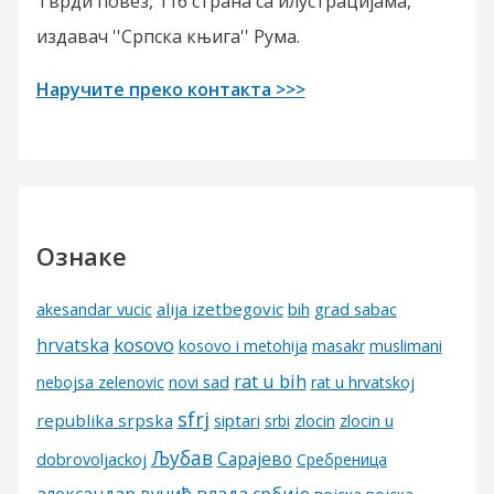
Тврди повез, 116 страна са илустрацијама,
издавач ''Српска књига'' Рума.
Наручите преко контакта >>>
Ознаке
alija izetbegovic
grad sabac
akesandar vucic
bih
kosovo
hrvatska
kosovo i metohija
masakr
muslimani
rat u bih
nebojsa zelenovic
novi sad
rat u hrvatskoj
sfrj
republika srpska
siptari
srbi
zlocin
zlocin u
Љубав
Сарајево
dobrovoljackoj
Сребреница