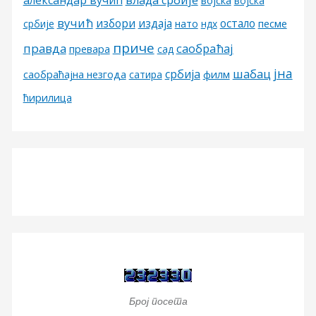
александар вучић
влада србије
војска
војска
вучић
избори
издаја
остало
песме
србије
нато
ндх
приче
правда
саобраћај
превара
сад
јна
шабац
србија
филм
саобраћајна незгода
сатира
ћирилица
Број посета