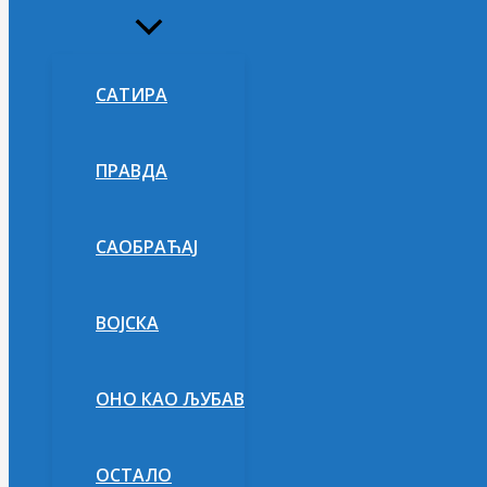
Укључи/
искључи
изборник
САТИРА
ПРАВДА
САОБРАЋАЈ
ВОЈСКА
ОНО КАО ЉУБАВ
ОСТАЛО