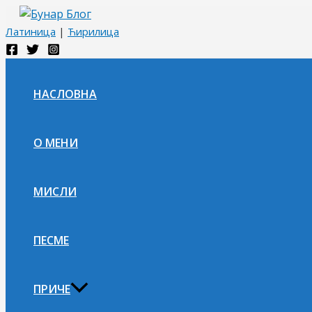
Пређи
на
Латиница
|
Ћирилица
садржај
НАСЛОВНА
О МЕНИ
МИСЛИ
ПЕСМЕ
ПРИЧЕ