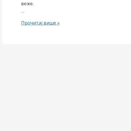
веже.
…
Литија
Прочитај више »