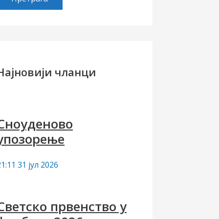
е
т
р
а
Најновији чланци
а
а
Сноуденово
упозорење
21:11
31 јул 2026
Светско првенство у