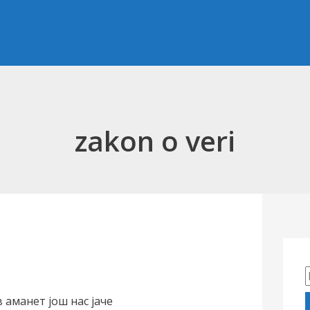
zakon o veri
 аманет још нас јаче