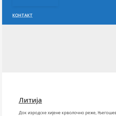
КОНТАКТ
Претрага
Литија
Док изродске хијене крволочно реже, Његошев