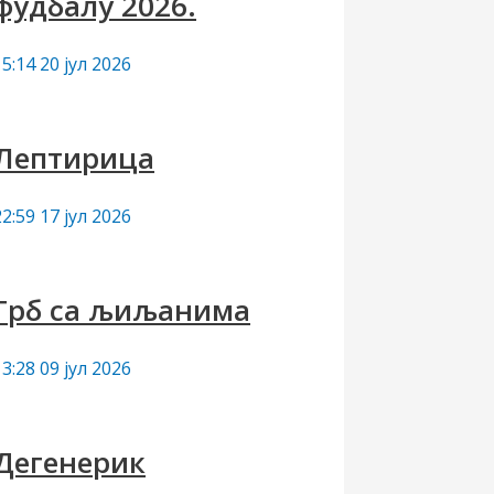
фудбалу 2026.
15:14
20 јул 2026
Лептирица
22:59
17 јул 2026
Грб са љиљанима
13:28
09 јул 2026
Дегенерик