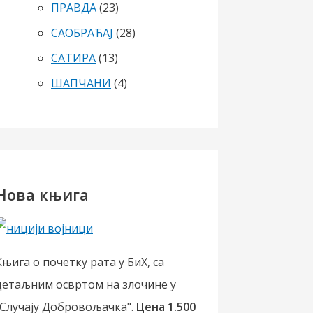
ПРАВДА
(23)
САОБРАЋАЈ
(28)
САТИРА
(13)
ШАПЧАНИ
(4)
Нова књига
Књига о почетку рата у БиХ, са
детаљним освртом на злочине у
"Случају Добровољачка".
Цена 1.500