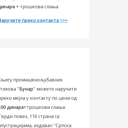
динара
+ трошкови слања
Наручите преко контакта >>>
Књигу промашенољубавних
стихова ''
Бунар
'' можете наручити
преко мејла у контакту по цени од
500 динара
+трошкови слања.
Тврди повез, 116 страна са
илустрацијама, издавач ''Српска