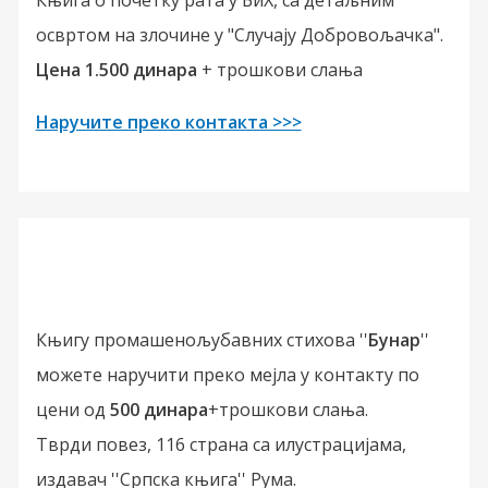
освртом на злочине у "Случају Добровољачка".
Цена 1.500 динара
+ трошкови слања
Наручите преко контакта >>>
Књигу промашенољубавних стихова ''
Бунар
''
можете наручити преко мејла у контакту по
цени од
500 динара
+трошкови слања.
Тврди повез, 116 страна са илустрацијама,
издавач ''Српска књига'' Рума.