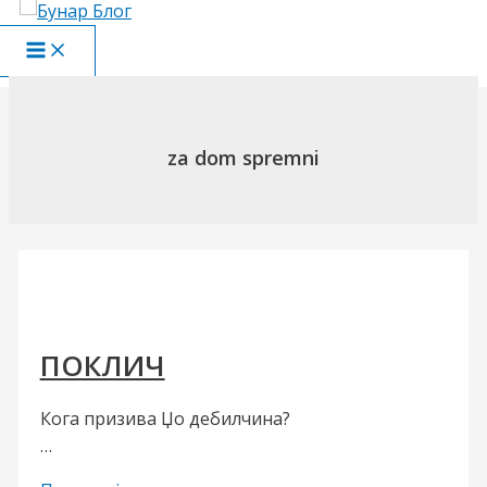
Пређи
на
Main
садржај
Menu
za dom spremni
ПОКЛИЧ
Кога призива Џо дебилчина?
…