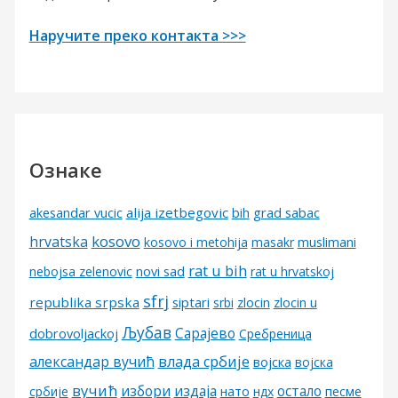
Наручите преко контакта >>>
Ознаке
alija izetbegovic
grad sabac
akesandar vucic
bih
kosovo
hrvatska
kosovo i metohija
masakr
muslimani
rat u bih
nebojsa zelenovic
novi sad
rat u hrvatskoj
sfrj
republika srpska
siptari
srbi
zlocin
zlocin u
Љубав
Сарајево
dobrovoljackoj
Сребреница
александар вучић
влада србије
војска
војска
вучић
избори
издаја
остало
песме
србије
нато
ндх