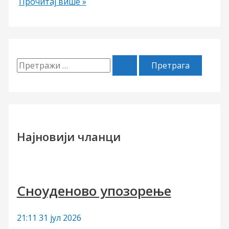
ПОКЛИЧ
Прочитај више »
П
р
е
т
р
Најновији чланци
а
г
а
Сноуденово упозорење
з
а
21:11
31 јул 2026
: