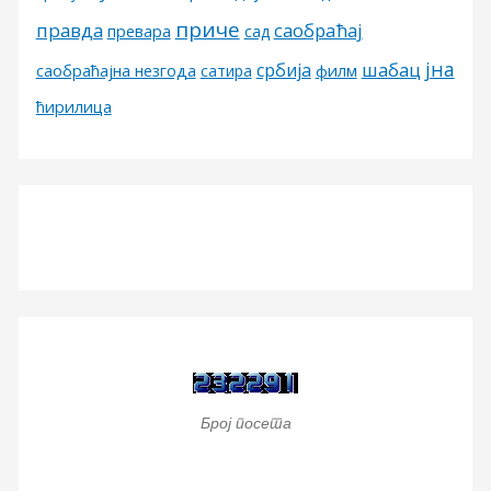
приче
правда
саобраћај
превара
сад
јна
шабац
србија
филм
саобраћајна незгода
сатира
ћирилица
Број посета