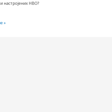
и настројених НВО?
е »