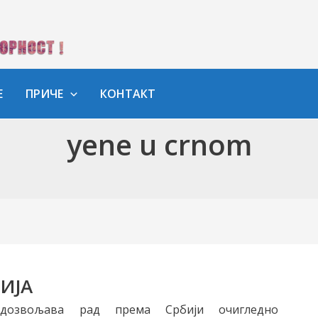
Е
ПРИЧЕ
КОНТАКТ
yene u crnom
ИЈА
дозвољава рад према Србији очигледно