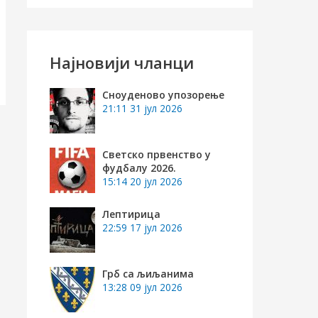
е
т
р
Најновији чланци
а
г
Сноуденово упозорење
21:11
31 јул 2026
а
з
Светско првенство у
а
фудбалу 2026.
15:14
20 јул 2026
:
Лептирица
22:59
17 јул 2026
Грб са љиљанима
13:28
09 јул 2026