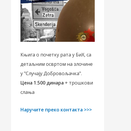
Књига о почетку рата у БиХ, са
детаљним освртом на злочине
у "Случају Добровољачка".
Цена 1.500 динара
+ трошкови
слања
Наручите преко контакта >>>