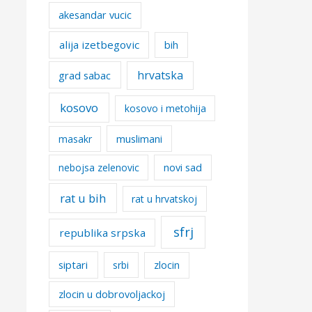
akesandar vucic
alija izetbegovic
bih
hrvatska
grad sabac
kosovo
kosovo i metohija
masakr
muslimani
nebojsa zelenovic
novi sad
rat u bih
rat u hrvatskoj
sfrj
republika srpska
siptari
srbi
zlocin
zlocin u dobrovoljackoj