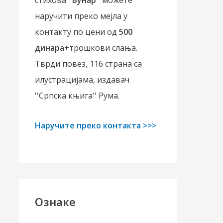
стихова ''
Бунар
'' можете
наручити преко мејла у
контакту по цени од
500
динара
+трошкови слања.
Тврди повез, 116 страна са
илустрацијама, издавач
''Српска књига'' Рума.
Наручите преко контакта >>>
Ознаке