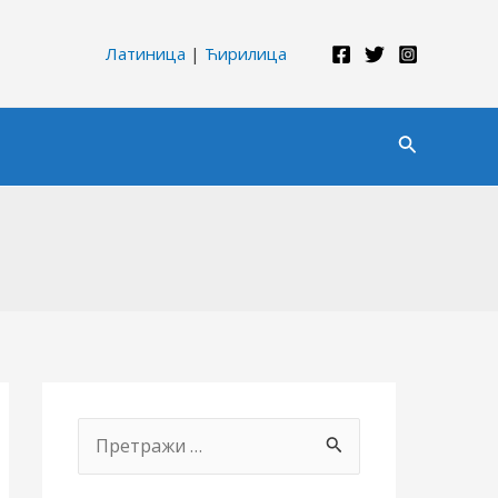
Латиница
|
Ћирилица
Претрага
П
р