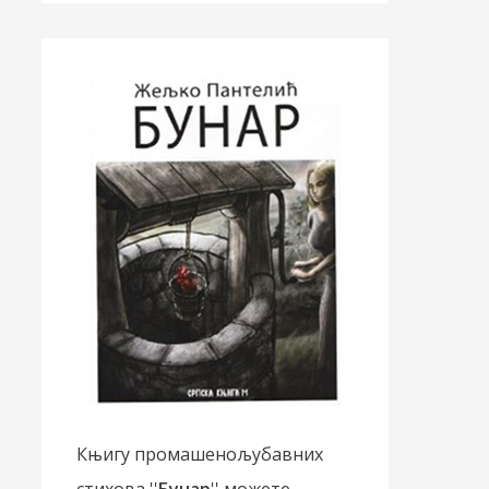
Књигу промашенољубавних