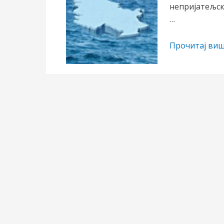
непријатељск
…
ОКУПАЦИЈА
Прочитај виш