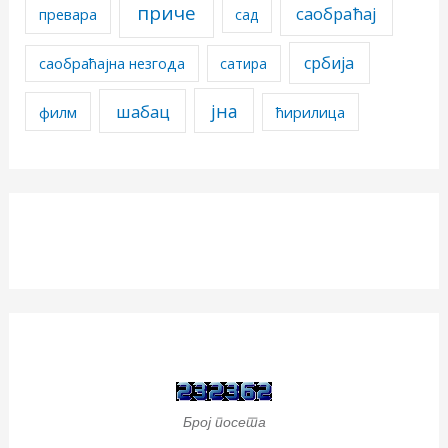
приче
саобраћај
превара
сад
србија
саобраћајна незгода
сатира
јна
шабац
филм
ћирилица
Број посета