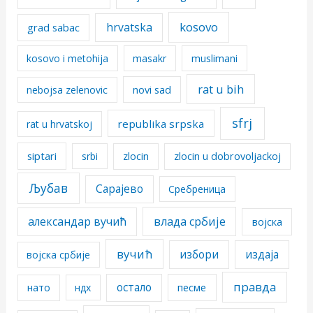
kosovo
hrvatska
grad sabac
kosovo i metohija
masakr
muslimani
rat u bih
nebojsa zelenovic
novi sad
sfrj
republika srpska
rat u hrvatskoj
siptari
srbi
zlocin
zlocin u dobrovoljackoj
Љубав
Сарајево
Сребреница
александар вучић
влада србије
војска
вучић
избори
издаја
војска србије
правда
остало
песме
нато
ндх