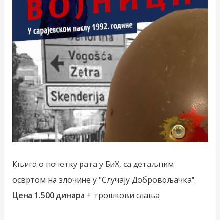
Књига о почетку рата у БиХ, са детаљним
освртом на злочине у "Случају Добровољачка".
Цена 1.500 динара
+ трошкови слања