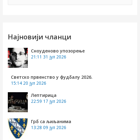
р
е
т
р
Најновији чланци
а
Сноуденово упозорење
г
21:11
31 јул 2026
а
з
Светско првенство у фудбалу 2026.
15:14
20 јул 2026
а
:
Лептирица
22:59
17 јул 2026
Грб са љиљанима
13:28
09 јул 2026