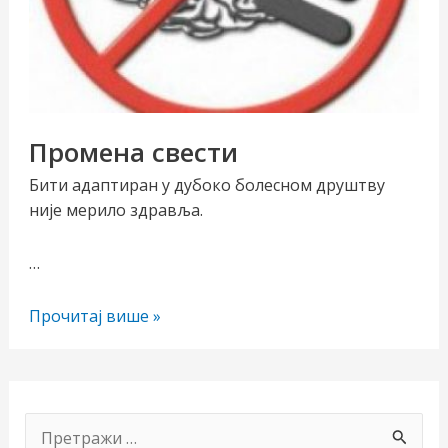
Промена свести
Бити адаптиран у дубоко болесном друштву
није мерило здравља.
чи/
…
учи
Промена
Прочитај више »
рник
свести
П