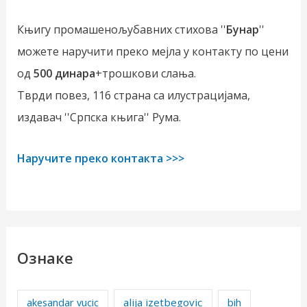
Књигу промашенољубавних стихова ''
Бунар
''
можете наручити преко мејла у контакту по цени
од
500 динара
+трошкови слања.
Тврди повез, 116 страна са илустрацијама,
издавач ''Српска књига'' Рума.
Наручите преко контакта >>>
Ознаке
alija izetbegovic
akesandar vucic
bih