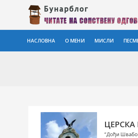
Пређи
на
садржај
НАСЛОВНА
О МЕНИ
МИСЛИ
ПЕСМ
ЦЕРСКА
“Дођи Швабо 