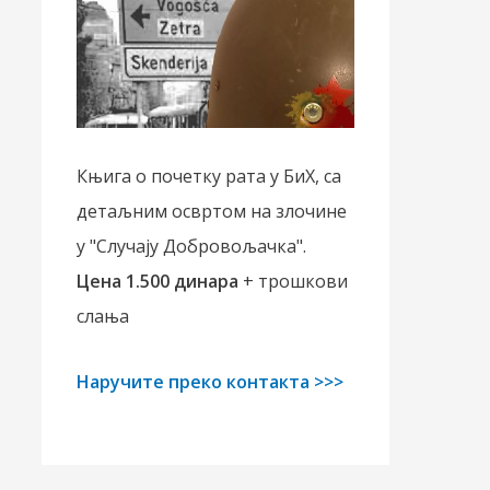
Књига о почетку рата у БиХ, са
детаљним освртом на злочине
у "Случају Добровољачка".
Цена 1.500 динара
+ трошкови
слања
Наручите преко контакта >>>