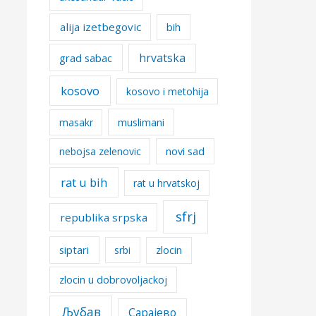
alija izetbegovic
bih
hrvatska
grad sabac
kosovo
kosovo i metohija
masakr
muslimani
nebojsa zelenovic
novi sad
rat u bih
rat u hrvatskoj
sfrj
republika srpska
siptari
srbi
zlocin
zlocin u dobrovoljackoj
Љубав
Сарајево