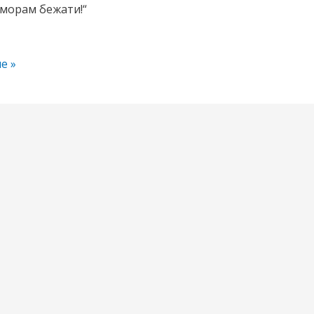
 морам бежати!“
е »