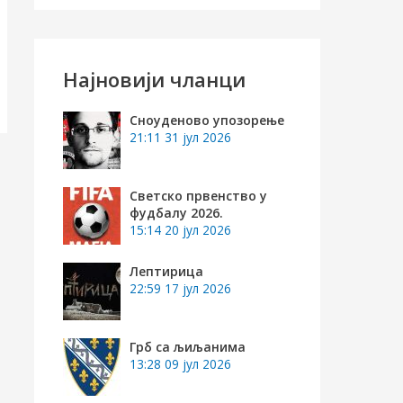
е
т
р
Најновији чланци
а
г
Сноуденово упозорење
21:11
31 јул 2026
а
з
Светско првенство у
а
фудбалу 2026.
15:14
20 јул 2026
:
Лептирица
22:59
17 јул 2026
Грб са љиљанима
13:28
09 јул 2026