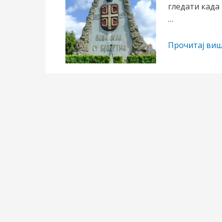
гледати када
…
ЦЕРСКА
Прочитај виш
БИТКА