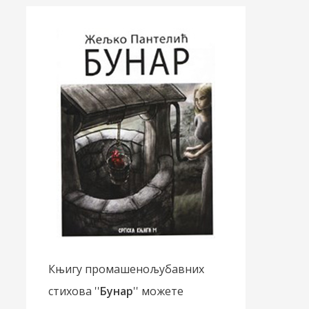
Књигу промашенољубавних
стихова ''
Бунар
'' можете