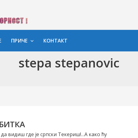
Е
ПРИЧЕ
КОНТАКТ
stepa stepanovic
 БИТКА
да видиш где је српски Текериш!…А како ћу