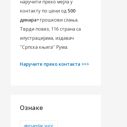
наручити преко мејла у
контакту по цени од
500
динара
+трошкови слања.
Тврди повез, 116 страна са
илустрацијама, издавач
''Српска књига'' Рума.
Наручите преко контакта >>>
Ознаке
akesandar vucic