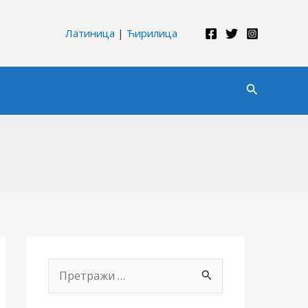
Латиница
|
Ћирилица
Претрага
П
р