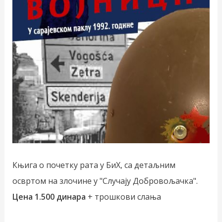
Књига о почетку рата у БиХ, са детаљним
освртом на злочине у "Случају Добровољачка".
Цена 1.500 динара
+ трошкови слања