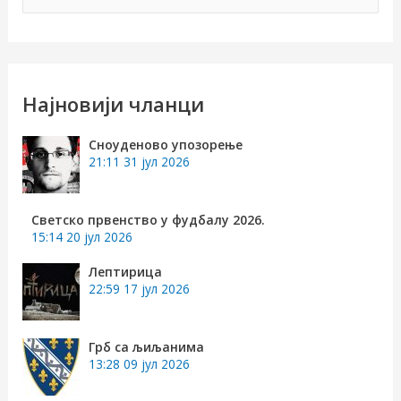
р
е
т
р
Најновији чланци
а
Сноуденово упозорење
г
21:11
31 јул 2026
а
з
Светско првенство у фудбалу 2026.
15:14
20 јул 2026
а
:
Лептирица
22:59
17 јул 2026
Грб са љиљанима
13:28
09 јул 2026