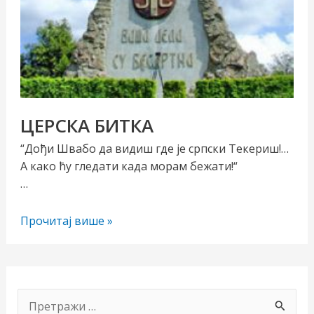
ЦЕРСКА БИТКА
“Дођи Швабо да видиш где је српски Текериш!…
А како ћу гледати када морам бежати!“
чи/
…
учи
ЦЕРСКА
Прочитај више »
рник
БИТКА
П