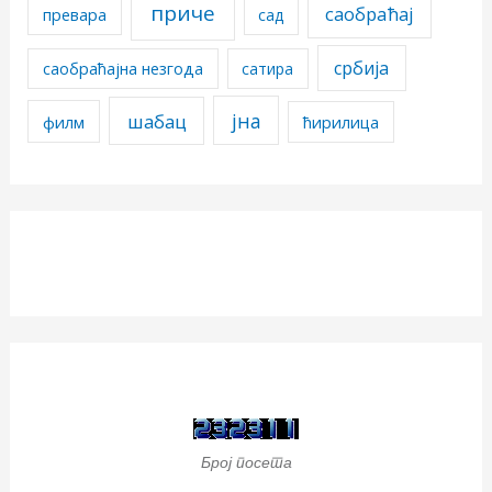
приче
саобраћај
превара
сад
србија
саобраћајна незгода
сатира
јна
шабац
филм
ћирилица
Број посета