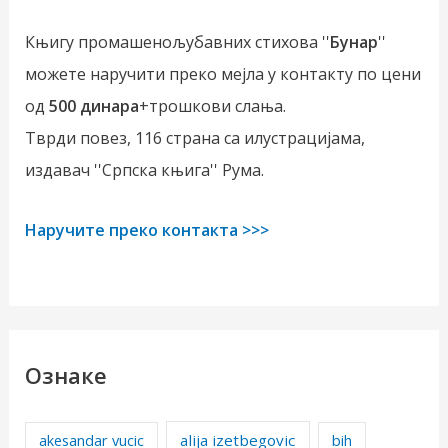
Књигу промашенољубавних стихова ''
Бунар
''
можете наручити преко мејла у контакту по цени
од
500 динара
+трошкови слања.
Тврди повез, 116 страна са илустрацијама,
издавач ''Српска књига'' Рума.
Наручите преко контакта >>>
Ознаке
alija izetbegovic
akesandar vucic
bih