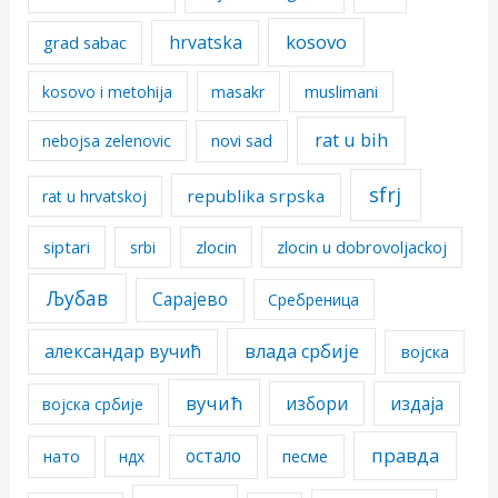
kosovo
hrvatska
grad sabac
kosovo i metohija
masakr
muslimani
rat u bih
nebojsa zelenovic
novi sad
sfrj
republika srpska
rat u hrvatskoj
siptari
srbi
zlocin
zlocin u dobrovoljackoj
Љубав
Сарајево
Сребреница
александар вучић
влада србије
војска
вучић
избори
издаја
војска србије
правда
остало
песме
нато
ндх