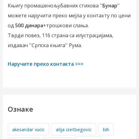
Књигу промашенољубавних стихова ''
Бунар
''
можете наручити преко мејла у контакту по цени
од
500 динара
+трошкови слања.
Тврди повез, 116 страна са илустрацијама,
издавач ''Српска књига'' Рума.
Наручите преко контакта >>>
Ознаке
alija izetbegovic
akesandar vucic
bih