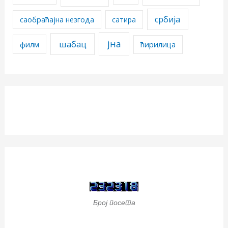
србија
саобраћајна незгода
сатира
јна
шабац
филм
ћирилица
Број посета