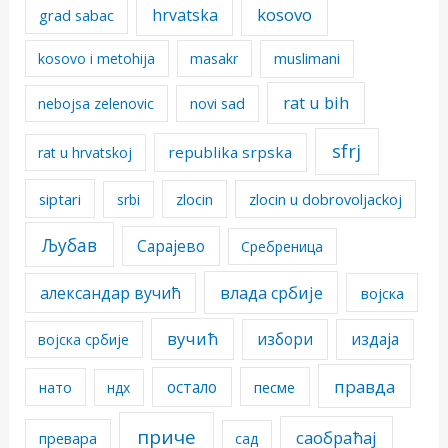
kosovo
hrvatska
grad sabac
kosovo i metohija
masakr
muslimani
rat u bih
nebojsa zelenovic
novi sad
sfrj
republika srpska
rat u hrvatskoj
siptari
srbi
zlocin
zlocin u dobrovoljackoj
Љубав
Сарајево
Сребреница
александар вучић
влада србије
војска
вучић
избори
издаја
војска србије
правда
остало
песме
нато
ндх
приче
саобраћај
превара
сад