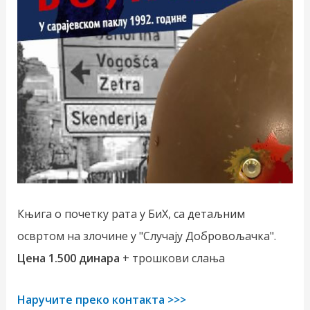
Књига о почетку рата у БиХ, са детаљним
освртом на злочине у "Случају Добровољачка".
Цена 1.500 динара
+ трошкови слања
Наручите преко контакта >>>