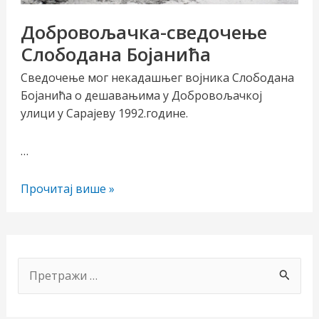
Добровољачка-сведочење
Слободана Бојанића
Сведочење мог некадашњег војника Слободана
Бојанића о дешавањима у Добровољачкој
улици у Сарајеву 1992.године.
…
чи/
Добровољачка-
Прочитај више »
учи
сведочење
Слободана
рник
Бојанића
П
р
е