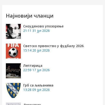
т
р
Најновији чланци
а
Сноуденово упозорење
г
21:11
31 јул 2026
а
з
Светско првенство у фудбалу 2026.
15:14
20 јул 2026
а
:
Лептирица
22:59
17 јул 2026
Грб са љиљанима
13:28
09 јул 2026
Дегенерик