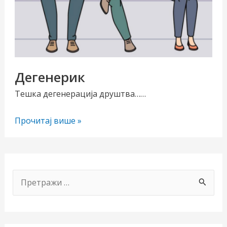
Дегенерик
Тешка дегенерација друштва……
Дегенерик
Прочитај више »
чи/
учи
рник
П
р
е
т