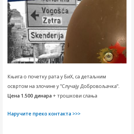
Књига о почетку рата у БиХ, са детаљним
освртом на злочине у "Случају Добровољачка".
Цена 1.500 динара
+ трошкови слања
Наручите преко контакта >>>