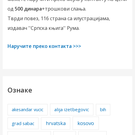
од
500 динара
+трошкови слања.
Тврди повез, 116 страна са илустрацијама,
издавач ''Српска књига'' Рума.
Наручите преко контакта >>>
Ознаке
alija izetbegovic
akesandar vucic
bih
kosovo
hrvatska
grad sabac