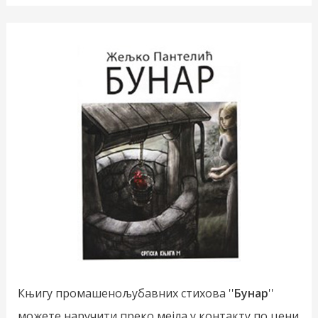
Књигу промашенољубавних стихова ''
Бунар
''
можете наручити преко мејла у контакту по цени