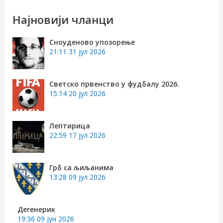
р
Најновији чланци
а
Сноуденово упозорење
г
21:11
31 јул 2026
а
з
Светско првенство у фудбалу 2026.
15:14
20 јул 2026
а
:
Лептирица
22:59
17 јул 2026
Грб са љиљанима
13:28
09 јул 2026
Дегенерик
19:36
09 јун 2026