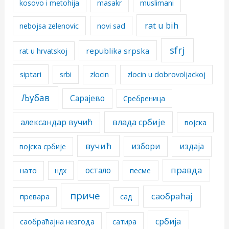
kosovo i metohija
masakr
muslimani
rat u bih
nebojsa zelenovic
novi sad
sfrj
republika srpska
rat u hrvatskoj
siptari
srbi
zlocin
zlocin u dobrovoljackoj
Љубав
Сарајево
Сребреница
александар вучић
влада србије
војска
вучић
избори
издаја
војска србије
правда
остало
песме
нато
ндх
приче
саобраћај
превара
сад
србија
саобраћајна незгода
сатира