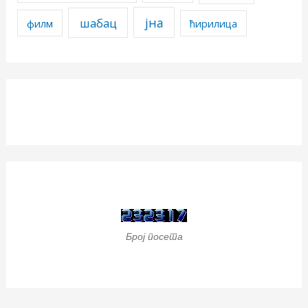
јна
шабац
филм
ћирилица
Број посета