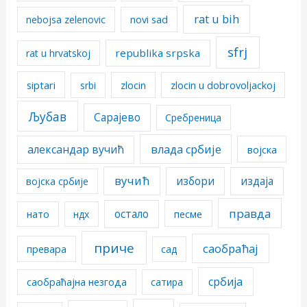
rat u bih
nebojsa zelenovic
novi sad
sfrj
republika srpska
rat u hrvatskoj
siptari
srbi
zlocin
zlocin u dobrovoljackoj
Љубав
Сарајево
Сребреница
александар вучић
влада србије
војска
вучић
избори
издаја
војска србије
правда
остало
песме
нато
ндх
приче
саобраћај
превара
сад
србија
саобраћајна незгода
сатира