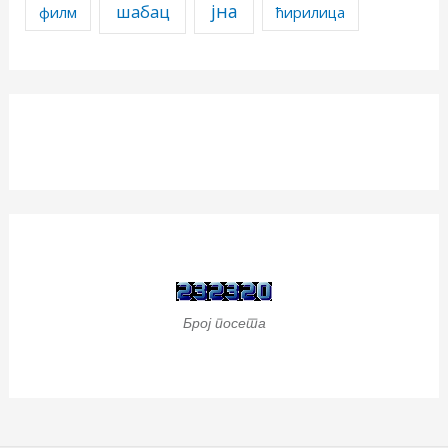
јна
шабац
филм
ћирилица
Број посета