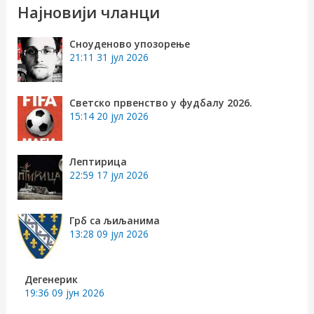
р
Најновији чланци
а
Сноуденово упозорење
г
21:11
31 јул 2026
а
з
Светско првенство у фудбалу 2026.
15:14
20 јул 2026
а
:
Лептирица
22:59
17 јул 2026
Грб са љиљанима
13:28
09 јул 2026
Дегенерик
19:36
09 јун 2026