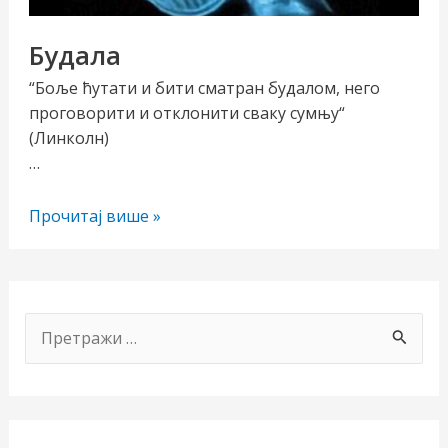
Будала
“Боље ћутати и бити сматран будалом, него
проговорити и отклонити сваку сумњу“
(Линколн)
…
Будала
Прочитај више »
чи/
учи
П
рник
р
е
т