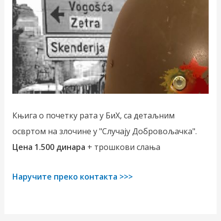
Књига о почетку рата у БиХ, са детаљним
освртом на злочине у "Случају Добровољачка".
Цена 1.500 динара
+ трошкови слања
Наручите преко контакта >>>