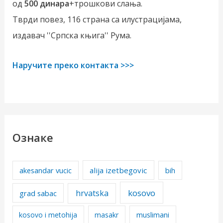
од
500 динара
+трошкови слања.
Тврди повез, 116 страна са илустрацијама,
издавач ''Српска књига'' Рума.
Наручите преко контакта >>>
Ознаке
alija izetbegovic
akesandar vucic
bih
kosovo
hrvatska
grad sabac
kosovo i metohija
masakr
muslimani