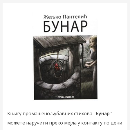
Књигу промашенољубавних стихова ''
Бунар
''
можете наручити преко мејла у контакту по цени