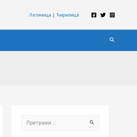
Латиница
|
Ћирилица
Претрага
П
р