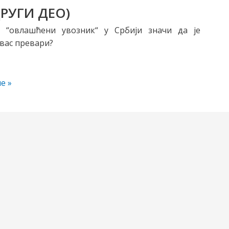
РУГИ ДЕО)
 “овлашћени увозник“ у Србији значи да је
вас превари?
е »