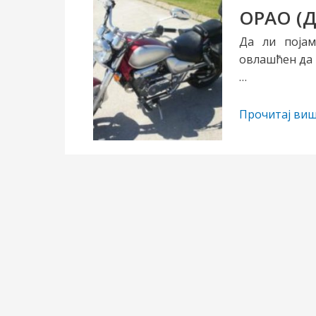
ОРАО (Д
Да ли појам
овлашћен да 
…
ОРАО
Прочитај виш
(ДРУГИ
ДЕО)