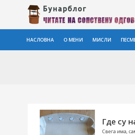
Пређи
на
садржај
НАСЛОВНА
О МЕНИ
МИСЛИ
ПЕСМ
Где су н
Свега има, са