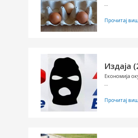
…
Где
Прочитај виш
су
нам
јаја?
Издаја (
Економија о
…
Издаја
Прочитај виш
(2)