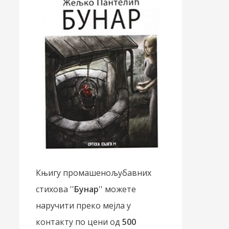
Књигу промашенољубавних
стихова ''
Бунар
'' можете
наручити преко мејла у
контакту по цени од
500