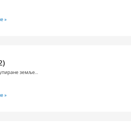
е »
2)
купиране земље…
е »