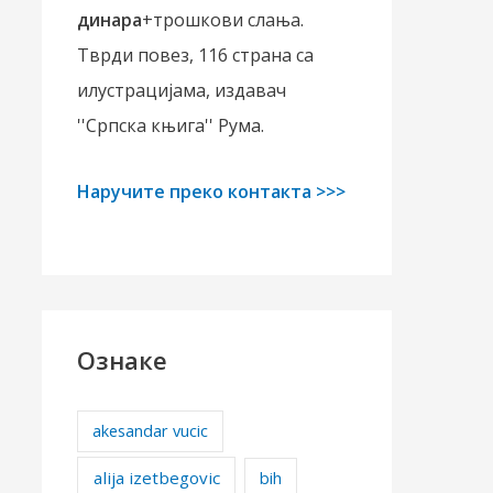
динара
+трошкови слања.
Тврди повез, 116 страна са
илустрацијама, издавач
''Српска књига'' Рума.
Наручите преко контакта >>>
Ознаке
akesandar vucic
alija izetbegovic
bih