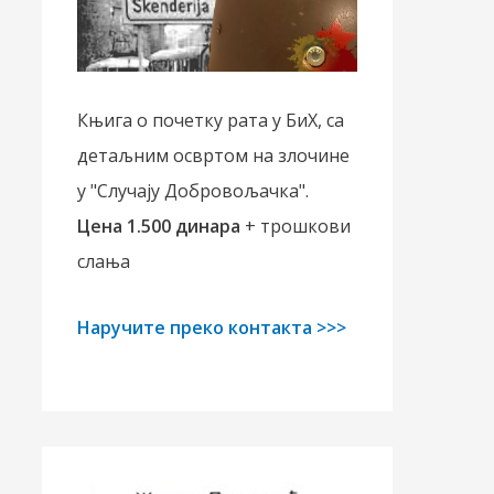
Књига о почетку рата у БиХ, са
детаљним освртом на злочине
у "Случају Добровољачка".
Цена 1.500 динара
+ трошкови
слања
Наручите преко контакта >>>