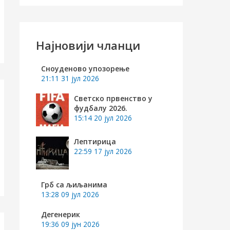
е
т
р
Најновији чланци
а
г
Сноуденово упозорење
21:11
31 јул 2026
а
Светско првенство у
з
фудбалу 2026.
а
15:14
20 јул 2026
:
Лептирица
22:59
17 јул 2026
Грб са љиљанима
13:28
09 јул 2026
Дегенерик
19:36
09 јун 2026