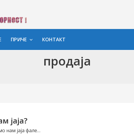
Е
ПРИЧЕ
КОНТАКТ
продаја
ам јаја?
мо нам јаја фале…