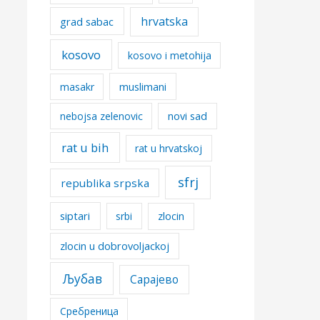
hrvatska
grad sabac
kosovo
kosovo i metohija
masakr
muslimani
nebojsa zelenovic
novi sad
rat u bih
rat u hrvatskoj
sfrj
republika srpska
siptari
srbi
zlocin
zlocin u dobrovoljackoj
Љубав
Сарајево
Сребреница