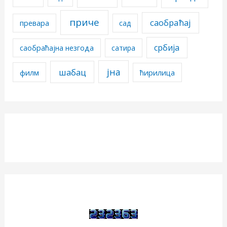
приче
саобраћај
превара
сад
србија
саобраћајна незгода
сатира
јна
шабац
филм
ћирилица