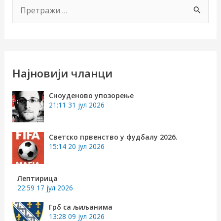
П
р
е
т
р
Најновији чланци
а
Сноуденово упозорење
г
21:11
31 јул 2026
а
з
Светско првенство у фудбалу 2026.
15:14
20 јул 2026
а
:
Лептирица
22:59
17 јул 2026
Грб са љиљанима
13:28
09 јул 2026