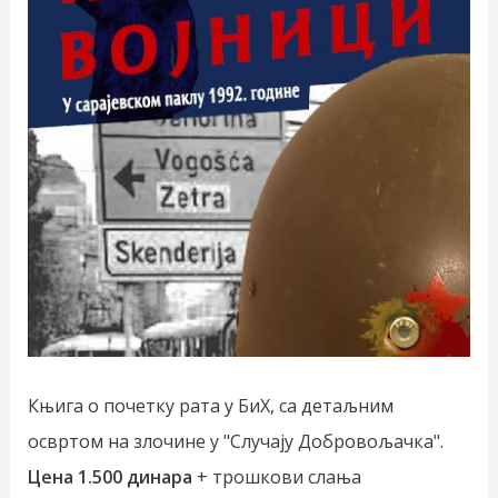
Књига о почетку рата у БиХ, са детаљним
освртом на злочине у "Случају Добровољачка".
Цена 1.500 динара
+ трошкови слања