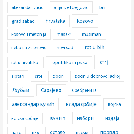
alija izetbegovic
akesandar vucic
bih
kosovo
hrvatska
grad sabac
kosovo i metohija
masakr
muslimani
rat u bih
nebojsa zelenovic
novi sad
sfrj
republika srpska
rat u hrvatskoj
siptari
srbi
zlocin
zlocin u dobrovoljackoj
Љубав
Сарајево
Сребреница
александар вучић
влада србије
војска
вучић
избори
издаја
војска србије
правда
остало
песме
нато
ндх