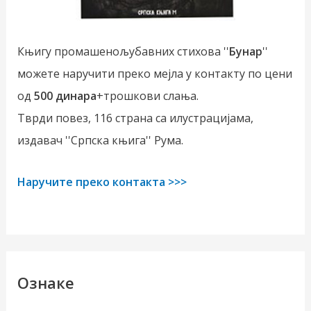
Књигу промашенољубавних стихова ''
Бунар
''
можете наручити преко мејла у контакту по цени
од
500 динара
+трошкови слања.
Тврди повез, 116 страна са илустрацијама,
издавач ''Српска књига'' Рума.
Наручите преко контакта >>>
Ознаке