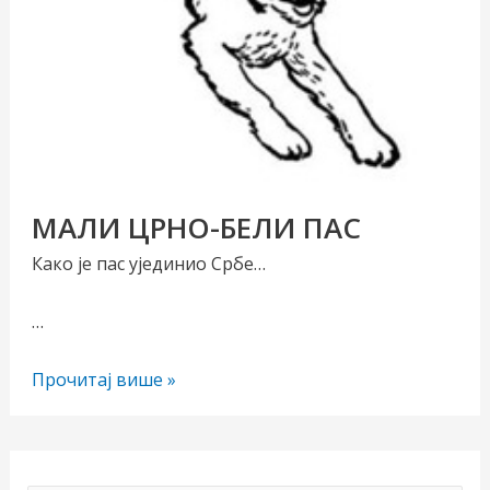
МАЛИ ЦРНО-БЕЛИ ПАС
чи/
Како је пас ујединио Србе…
учи
…
рник
МАЛИ
Прочитај више »
ЦРНО-
БЕЛИ
ПАС