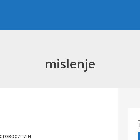
mislenje
роговорити и