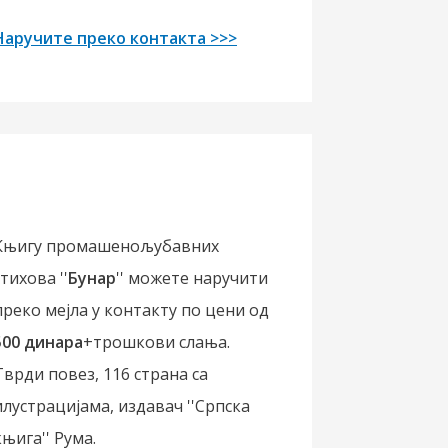
Наручите преко контакта >>>
Књигу промашенољубавних
стихова ''
Бунар
'' можете наручити
преко мејла у контакту по цени од
500 динара
+трошкови слања.
Тврди повез, 116 страна са
илустрацијама, издавач ''Српска
књига'' Рума.