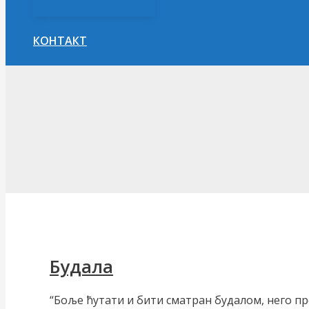
КОНТАКТ
Претрага
Будала
“Боље ћутати и бити сматран будалом, него п