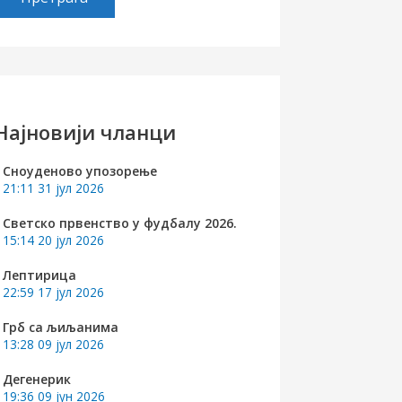
е
т
р
а
Најновији чланци
а
Сноуденово упозорење
21:11
31 јул 2026
а
Светско првенство у фудбалу 2026.
15:14
20 јул 2026
Лептирица
22:59
17 јул 2026
Грб са љиљанима
13:28
09 јул 2026
Дегенерик
19:36
09 јун 2026