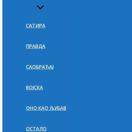
Укључи/
искључи
изборник
САТИРА
ПРАВДА
САОБРАЋАЈ
ВОЈСКА
ОНО КАО ЉУБАВ
ОСТАЛО