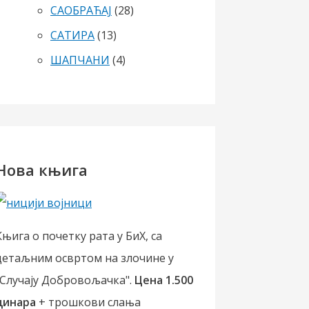
САОБРАЋАЈ
(28)
САТИРА
(13)
ШАПЧАНИ
(4)
Нова књига
Књига о почетку рата у БиХ, са
детаљним освртом на злочине у
"Случају Добровољачка".
Цена 1.500
динара
+ трошкови слања