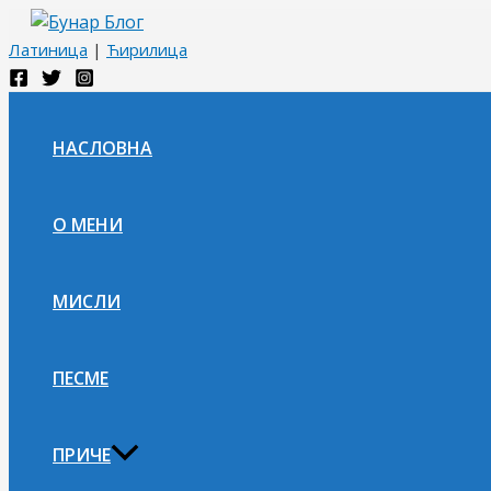
Пређи
на
Латиница
|
Ћирилица
садржај
НАСЛОВНА
О МЕНИ
МИСЛИ
ПЕСМЕ
ПРИЧЕ