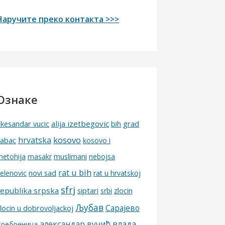
Наручите преко контакта >>>
Ознаке
alija izetbegovic
grad
kesandar vucic
bih
kosovo
hrvatska
sabac
kosovo i
metohija
masakr
muslimani
nebojsa
rat u bih
elenovic
novi sad
rat u hrvatskoj
sfrj
republika srpska
siptari
srbi
zlocin
Љубав
Сарајево
locin u dobrovoljackoj
александар вучић
влада
Сребреница