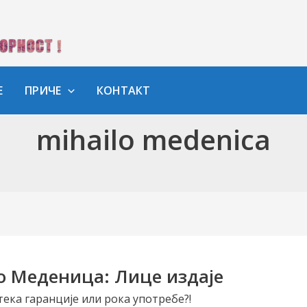
Е
ПРИЧЕ
КОНТАКТ
mihailo medenica
 Меденица: Лице издаје
тека гаранције или рока употребе?!