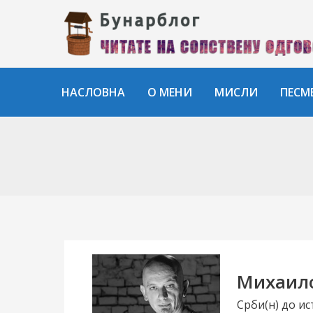
Пређи
на
садржај
НАСЛОВНА
О МЕНИ
МИСЛИ
ПЕСМ
Михаило
Срби(н) до ис