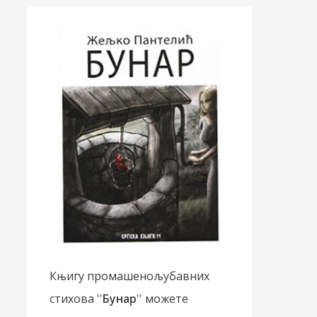
Књигу промашенољубавних
стихова ''
Бунар
'' можете