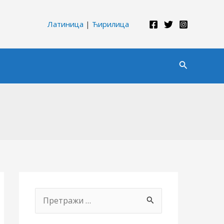
Латиница
|
Ћирилица
Претрага
П
р