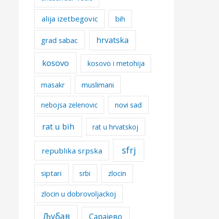
alija izetbegovic
bih
hrvatska
grad sabac
kosovo
kosovo i metohija
masakr
muslimani
nebojsa zelenovic
novi sad
rat u bih
rat u hrvatskoj
sfrj
republika srpska
siptari
srbi
zlocin
zlocin u dobrovoljackoj
Љубав
Сарајево