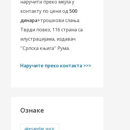
наручити преко мејла у
контакту по цени од
500
динара
+трошкови слања.
Тврди повез, 116 страна са
илустрацијама, издавач
''Српска књига'' Рума.
Наручите преко контакта >>>
Ознаке
akesandar vucic