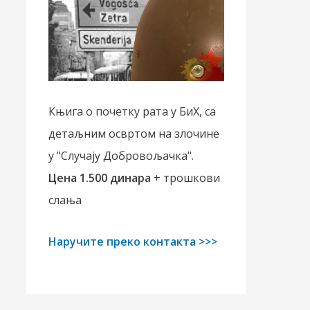
Књига о почетку рата у БиХ, са
детаљним освртом на злочине
у "Случају Добровољачка".
Цена 1.500 динара
+ трошкови
слања
Наручите преко контакта >>>