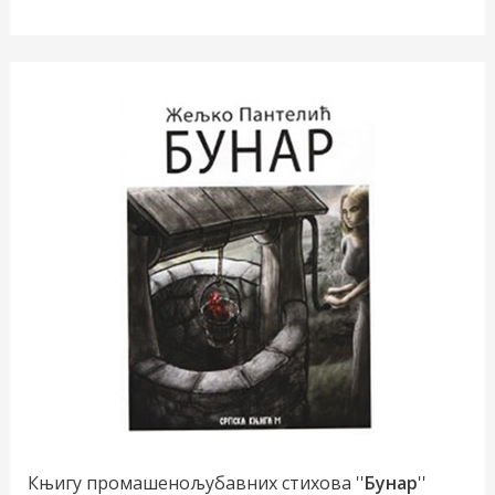
Књигу промашенољубавних стихова ''
Бунар
''