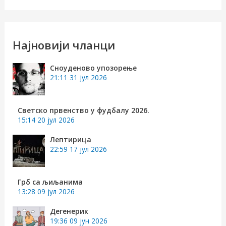
е
т
р
Најновији чланци
а
Сноуденово упозорење
г
21:11
31 јул 2026
а
з
Светско првенство у фудбалу 2026.
15:14
20 јул 2026
а
:
Лептирица
22:59
17 јул 2026
Грб са љиљанима
13:28
09 јул 2026
Дегенерик
19:36
09 јун 2026