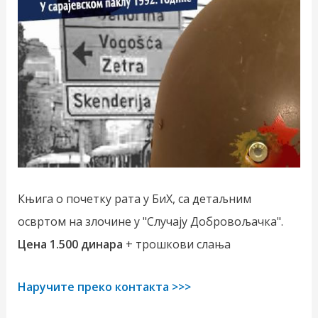
Књига о почетку рата у БиХ, са детаљним
освртом на злочине у "Случају Добровољачка".
Цена 1.500 динара
+ трошкови слања
Наручите преко контакта >>>