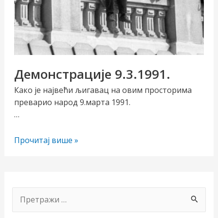
Демонстрације 9.3.1991.
Како је највећи љигавац на овим просторима
преварио народ 9.марта 1991.
…
чи/
учи
Демонстрације
Прочитај више »
9.3.1991.
рник
П
р