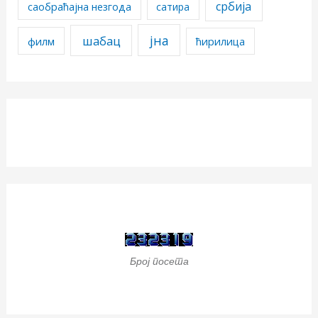
србија
саобраћајна незгода
сатира
јна
шабац
филм
ћирилица
Број посета