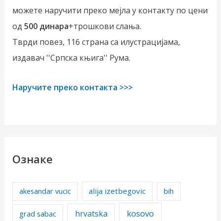
можете наручити преко мејла у контакту по цени
од
500 динара
+трошкови слања.
Тврди повез, 116 страна са илустрацијама,
издавач ''Српска књига'' Рума.
Наручите преко контакта >>>
Ознаке
alija izetbegovic
akesandar vucic
bih
kosovo
hrvatska
grad sabac