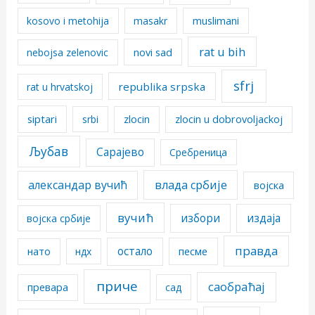
kosovo i metohija
masakr
muslimani
rat u bih
nebojsa zelenovic
novi sad
sfrj
republika srpska
rat u hrvatskoj
siptari
srbi
zlocin
zlocin u dobrovoljackoj
Љубав
Сарајево
Сребреница
александар вучић
влада србије
војска
вучић
избори
издаја
војска србије
правда
остало
песме
нато
ндх
приче
саобраћај
превара
сад