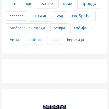
правда
остало
песме
нато
ндх
приче
саобраћај
превара
сад
србија
саобраћајна незгода
сатира
јна
шабац
филм
ћирилица