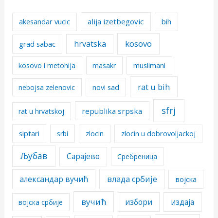
alija izetbegovic
akesandar vucic
bih
kosovo
hrvatska
grad sabac
kosovo i metohija
masakr
muslimani
rat u bih
nebojsa zelenovic
novi sad
sfrj
republika srpska
rat u hrvatskoj
siptari
srbi
zlocin
zlocin u dobrovoljackoj
Љубав
Сарајево
Сребреница
александар вучић
влада србије
војска
вучић
избори
издаја
војска србије