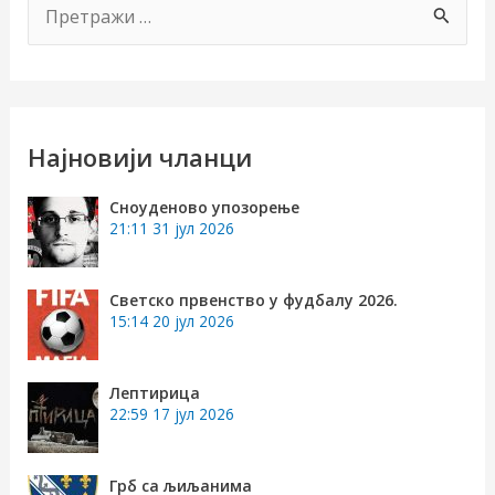
П
р
е
т
р
Најновији чланци
а
Сноуденово упозорење
г
21:11
31 јул 2026
а
з
Светско првенство у фудбалу 2026.
15:14
20 јул 2026
а
:
Лептирица
22:59
17 јул 2026
Грб са љиљанима