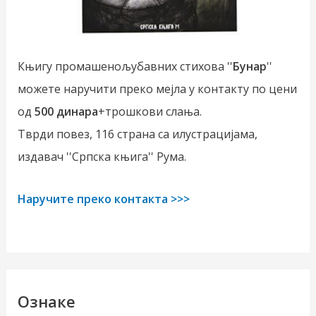
Књигу промашенољубавних стихова ''
Бунар
''
можете наручити преко мејла у контакту по цени
од
500 динара
+трошкови слања.
Тврди повез, 116 страна са илустрацијама,
издавач ''Српска књига'' Рума.
Наручите преко контакта >>>
Ознаке