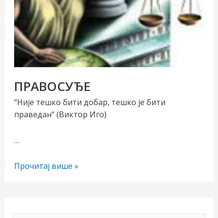
ПРАВОСУЂЕ
“Није тешко бити добар, тешко је бити
праведан“ (Виктор Иго)
чи/
учи
…
рник
ПРАВОСУЂЕ
Прочитај више »