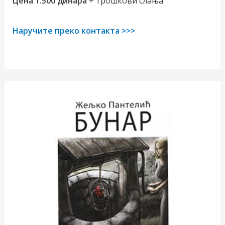
Цена 1.500 динара
+ трошкови слања
Наручите преко контакта >>>