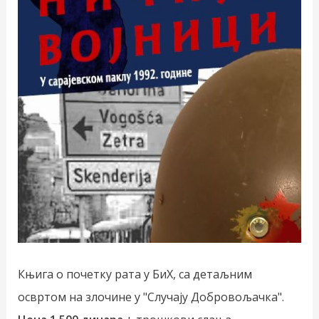
Књига о почетку рата у БиХ, са детаљним
освртом на злочине у "Случају Добровољачка".