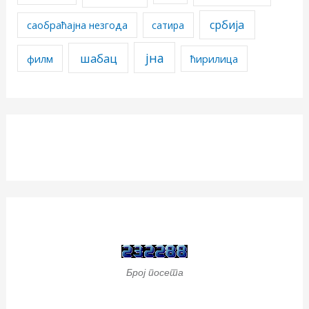
србија
саобраћајна незгода
сатира
јна
шабац
филм
ћирилица
Број посета