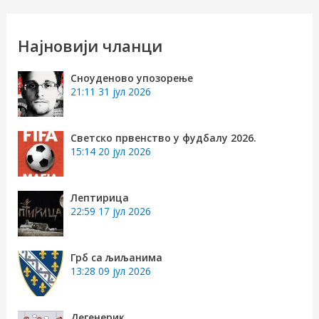
т
р
Најновији чланци
а
Сноуденово упозорење
г
21:11
31 јул 2026
а
з
Светско првенство у фудбалу 2026.
15:14
20 јул 2026
а
:
Лептирица
22:59
17 јул 2026
Грб са љиљанима
13:28
09 јул 2026
Дегенерик