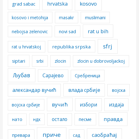
kosovo
hrvatska
grad sabac
kosovo i metohija
masakr
muslimani
rat u bih
nebojsa zelenovic
novi sad
sfrj
republika srpska
rat u hrvatskoj
siptari
srbi
zlocin
zlocin u dobrovoljackoj
Љубав
Сарајево
Сребреница
александар вучић
влада србије
војска
вучић
избори
издаја
војска србије
правда
остало
песме
нато
ндх
приче
саобраћај
превара
сад