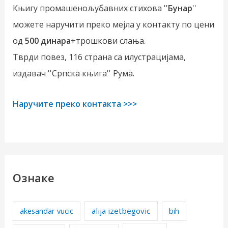
Књигу промашенољубавних стихова ''
Бунар
''
можете наручити преко мејла у контакту по цени
од
500 динара
+трошкови слања.
Тврди повез, 116 страна са илустрацијама,
издавач ''Српска књига'' Рума.
Наручите преко контакта >>>
Ознаке
alija izetbegovic
akesandar vucic
bih