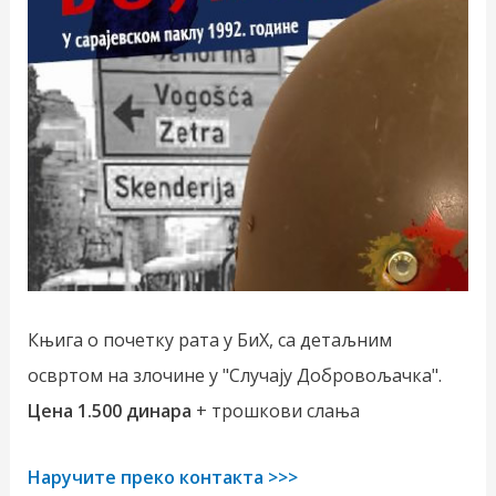
Књига о почетку рата у БиХ, са детаљним
освртом на злочине у "Случају Добровољачка".
Цена 1.500 динара
+ трошкови слања
Наручите преко контакта >>>