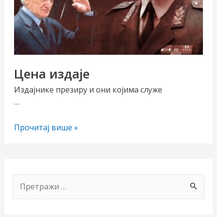
Цена издаје
Издајнике презиру и они којима служе
…
чи/
Цена
Прочитај више »
учи
издаје
рник
П
р
е