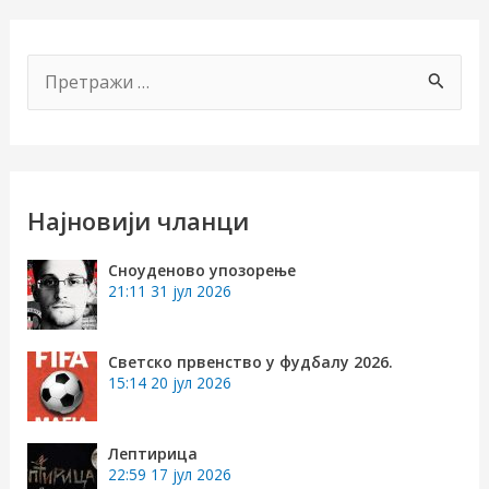
П
р
е
т
р
Најновији чланци
а
чи/
Сноуденово упозорење
г
21:11
31 јул 2026
учи
а
з
Светско првенство у фудбалу 2026.
рник
15:14
20 јул 2026
а
:
Лептирица
22:59
17 јул 2026