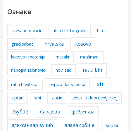
Ознаке
alija izetbegovic
akesandar vucic
bih
kosovo
hrvatska
grad sabac
kosovo i metohija
masakr
muslimani
rat u bih
nebojsa zelenovic
novi sad
sfrj
republika srpska
rat u hrvatskoj
siptari
srbi
zlocin
zlocin u dobrovoljackoj
Љубав
Сарајево
Сребреница
александар вучић
влада србије
војска