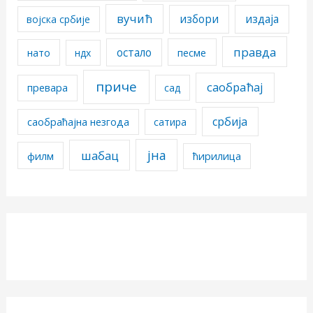
вучић
избори
издаја
војска србије
правда
остало
песме
нато
ндх
приче
саобраћај
превара
сад
србија
саобраћајна незгода
сатира
јна
шабац
филм
ћирилица