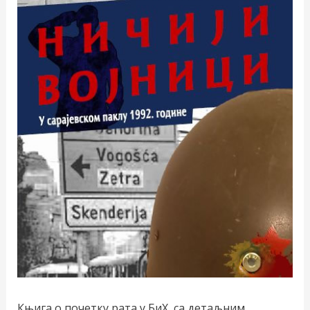
Књига о почетку рата у БиХ, са детаљним