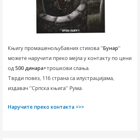
Књигу промашенољубавних стихова ''
Бунар
''
можете наручити преко мејла у контакту по цени
од
500 динара
+трошкови слања.
Тврди повез, 116 страна са илустрацијама,
издавач ''Српска књига'' Рума.
Наручите преко контакта >>>