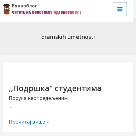
Пређи
на
Main
садржај
Menu
dramskih umetnosti
чи/
,,Подршка“ студентима
учи
Порука неопредељеним.
…
рник
,,Подршка“
Прочитај више »
студентима