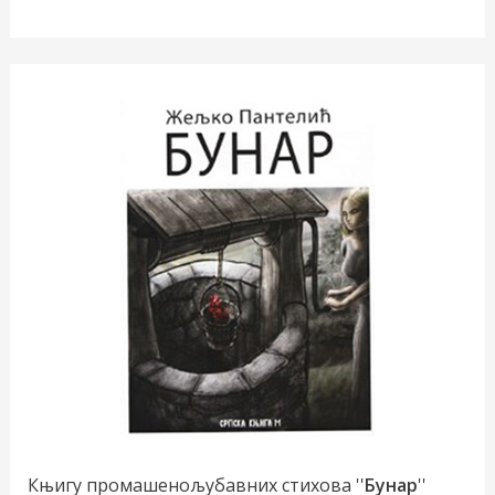
Књигу промашенољубавних стихова ''
Бунар
''