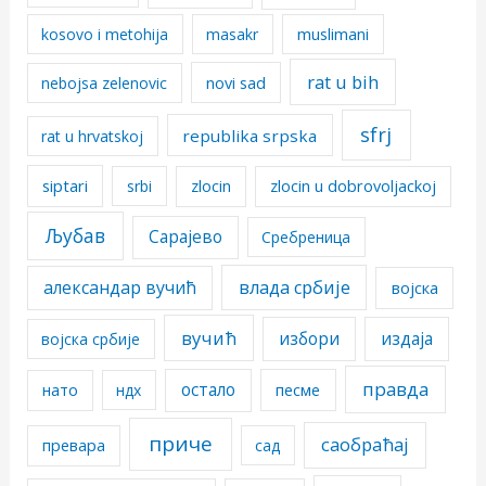
kosovo i metohija
masakr
muslimani
rat u bih
nebojsa zelenovic
novi sad
sfrj
republika srpska
rat u hrvatskoj
siptari
srbi
zlocin
zlocin u dobrovoljackoj
Љубав
Сарајево
Сребреница
александар вучић
влада србије
војска
вучић
избори
издаја
војска србије
правда
остало
песме
нато
ндх
приче
саобраћај
превара
сад