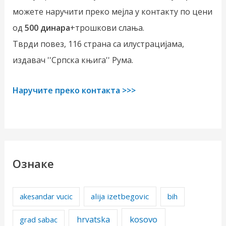
можете наручити преко мејла у контакту по цени
од
500 динара
+трошкови слања.
Тврди повез, 116 страна са илустрацијама,
издавач ''Српска књига'' Рума.
Наручите преко контакта >>>
Ознаке
alija izetbegovic
akesandar vucic
bih
kosovo
hrvatska
grad sabac