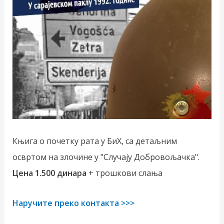
Књига о почетку рата у БиХ, са детаљним
освртом на злочине у "Случају Добровољачка".
Цена 1.500 динара
+ трошкови слања
Наручите преко контакта >>>