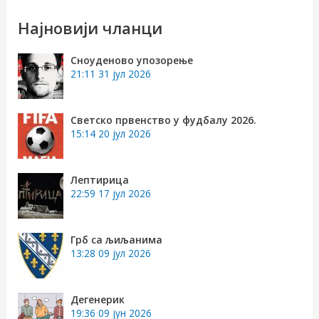
р
Најновији чланци
а
Сноуденово упозорење
г
21:11
31 јул 2026
а
з
Светско првенство у фудбалу 2026.
15:14
20 јул 2026
а
:
Лептирица
22:59
17 јул 2026
Грб са љиљанима
13:28
09 јул 2026
Дегенерик
19:36
09 јун 2026