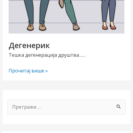
Дегенерик
Тешка дегенерација друштва……
Дегенерик
Прочитај више »
чи/
учи
рник
П
р
е
т