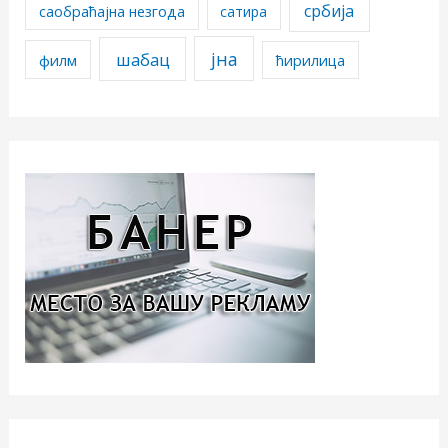
србија
саобраћајна незгода
сатира
јна
шабац
филм
ћирилица