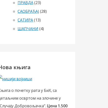
ПРАВДА
(23)
САОБРАЋАЈ
(28)
САТИРА
(13)
ШАПЧАНИ
(4)
Нова књига
Књига о почетку рата у БиХ, са
детаљним освртом на злочине у
"Случају Добровољачка".
Цена 1.500