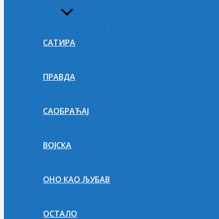
Укључи/
искључи
изборник
САТИРА
ПРАВДА
САОБРАЋАЈ
ВОЈСКА
ОНО КАО ЉУБАВ
ОСТАЛО