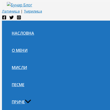
Пређи
на
Латиница
|
Ћирилица
садржај
НАСЛОВНА
О МЕНИ
МИСЛИ
ПЕСМЕ
ПРИЧЕ