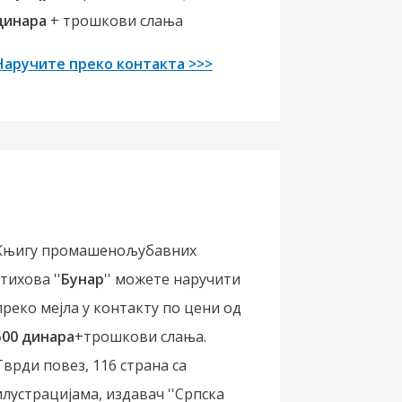
динара
+ трошкови слања
Наручите преко контакта >>>
Књигу промашенољубавних
стихова ''
Бунар
'' можете наручити
преко мејла у контакту по цени од
500 динара
+трошкови слања.
Тврди повез, 116 страна са
илустрацијама, издавач ''Српска