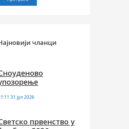
е
т
р
а
Најновији чланци
а
а
Сноуденово
упозорење
21:11
31 јул 2026
Светско првенство у