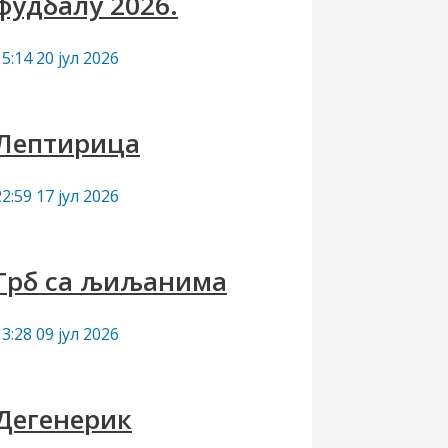
фудбалу 2026.
15:14
20 јул 2026
Лептирица
22:59
17 јул 2026
Грб са љиљанима
13:28
09 јул 2026
Дегенерик