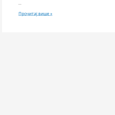
…
Медаља
Прочитај више »